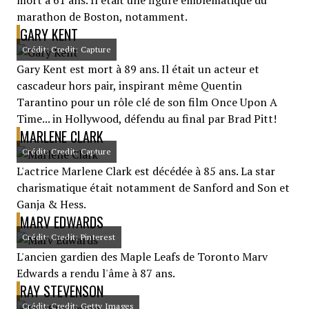
mort à 61 ans. Il était une figure emblématique du
marathon de Boston, notamment.
GARY KENT
Crédit: Credit: Capture
Gary Kent est mort à 89 ans. Il était un acteur et
cascadeur hors pair, inspirant même Quentin
Tarantino pour un rôle clé de son film Once Upon A
Time... in Hollywood, défendu au final par Brad Pitt!
MARLENE CLARK
Crédit: Credit: Capture
L'actrice Marlene Clark est décédée à 85 ans. La star
charismatique était notamment de Sanford and Son et
Ganja & Hess.
MARV EDWARDS
Crédit: Credit: Pinterest
L'ancien gardien des Maple Leafs de Toronto Marv
Edwards a rendu l'âme à 87 ans.
RAY STEVENSON
Crédit: Credit: Getty Images