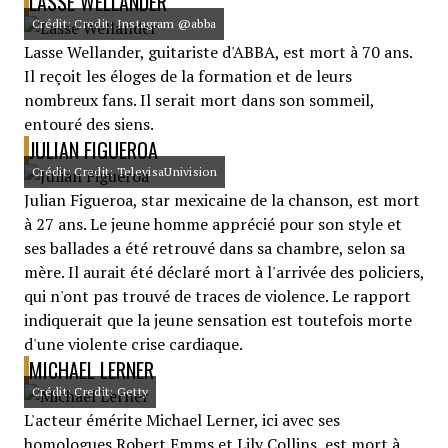
LASSE WELLANDER
Crédit: Credit: Instagram @abba
Lasse Wellander, guitariste d'ABBA, est mort à 70 ans.
Il reçoit les éloges de la formation et de leurs
nombreux fans. Il serait mort dans son sommeil,
entouré des siens.
JULIAN FIGUEROA
Crédit: Credit: TelevisaUnivision
Julian Figueroa, star mexicaine de la chanson, est mort
à 27 ans. Le jeune homme apprécié pour son style et
ses ballades a été retrouvé dans sa chambre, selon sa
mère. Il aurait été déclaré mort à l'arrivée des policiers,
qui n'ont pas trouvé de traces de violence. Le rapport
indiquerait que la jeune sensation est toutefois morte
d'une violente crise cardiaque.
MICHAEL LERNER
Crédit: Credit: Getty
L'acteur émérite Michael Lerner, ici avec ses
homologues Robert Emms et Lily Collins, est mort à