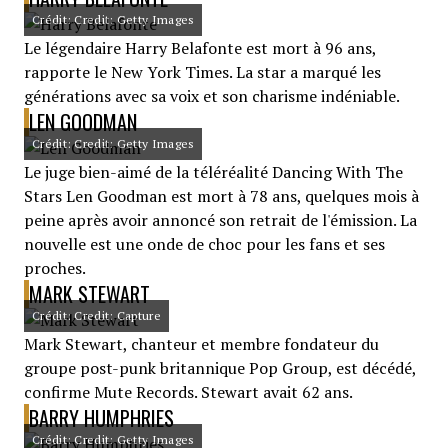
Crédit: Credit: Getty Images
Le légendaire Harry Belafonte est mort à 96 ans,
rapporte le New York Times. La star a marqué les
générations avec sa voix et son charisme indéniable.
LEN GOODMAN
Crédit: Credit: Getty Images
Le juge bien-aimé de la téléréalité Dancing With The
Stars Len Goodman est mort à 78 ans, quelques mois à
peine après avoir annoncé son retrait de l'émission. La
nouvelle est une onde de choc pour les fans et ses
proches.
MARK STEWART
Crédit: Credit: Capture
Mark Stewart, chanteur et membre fondateur du
groupe post-punk britannique Pop Group, est décédé,
confirme Mute Records. Stewart avait 62 ans.
BARRY HUMPHRIES
Crédit: Credit: Getty Images