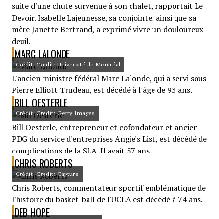
suite d'une chute survenue à son chalet, rapportait Le
Devoir. Isabelle Lajeunesse, sa conjointe, ainsi que sa
mère Janette Bertrand, a exprimé vivre un douloureux
deuil.
MARC LALONDE
Crédit: Credit: Université de Montréal
L'ancien ministre fédéral Marc Lalonde, qui a servi sous
Pierre Elliott Trudeau, est décédé à l'âge de 93 ans.
BILL OESTERLE
Crédit: Credit: Getty Images
Bill Oesterle, entrepreneur et cofondateur et ancien
PDG du service d'entreprises Angie's List, est décédé de
complications de la SLA. Il avait 57 ans.
CHRIS ROBERTS
Crédit: Credit: Capture
Chris Roberts, commentateur sportif emblématique de
l'histoire du basket-ball de l'UCLA est décédé à 74 ans.
DEB HOPE