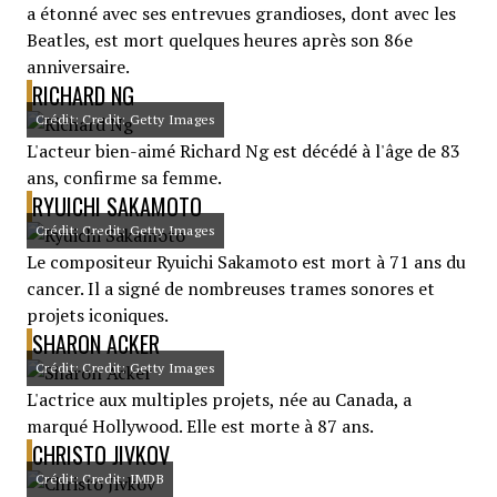
a étonné avec ses entrevues grandioses, dont avec les
Beatles, est mort quelques heures après son 86e
anniversaire.
RICHARD NG
Crédit: Credit: Getty Images
L'acteur bien-aimé Richard Ng est décédé à l'âge de 83
ans, confirme sa femme.
RYUICHI SAKAMOTO
Crédit: Credit: Getty Images
Le compositeur Ryuichi Sakamoto est mort à 71 ans du
cancer. Il a signé de nombreuses trames sonores et
projets iconiques.
SHARON ACKER
Crédit: Credit: Getty Images
L'actrice aux multiples projets, née au Canada, a
marqué Hollywood. Elle est morte à 87 ans.
CHRISTO JIVKOV
Crédit: Credit: IMDB