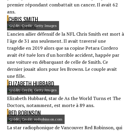
premier répondant combattait un cancer. Il avait 62
ans.
CHRIS SMITH
Crédit: Credit: Getty Images
L'ancien ailier défensif de la NFL Chris Smith est mort à
l'âge de 31 ans seulement. Il avait traversé une
tragédie en 2019 alors que sa copine Petara Cordero
avait été tuée lors d'un horrible accident, happée par
une voiture en débarquant de celle de Smith. Ce
dernier jouait alors pour les Browns. Le couple avait
une fille.
ELIZABETH HUBBARD
Crédit: Credit: Getty Images
Elizabeth Hubbard, star de As the World Turns et The
Doctors, notamment, est morte à 89 ans.
RED ROBINSON
Crédit: Credit: redrobinson.com
La star radiophonique de Vancouver Red Robinson, qui