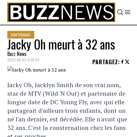
Skip to content
DIAPORAMAS
Jacky Oh meurt à 32 ans
Buzz News
2023-06-02 11:05:07
PARTAGEZ
:
Jacky Oh, Jacklyn Smith de son vrai nom,
star de MTV (Wild 'N Out) et partenaire de
longue date de DC Young Fly, avec qui elle
partageait d'ailleurs trois enfants, dont un
né l'an dernier, est décédée. Elle n'avait que
32 ans. C'est la consternation chez les fans
et ses proches.