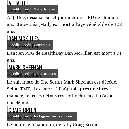
AL JAFFEE
Crédit: Credit: Getty Images
Al Jaffee, dessinateur et pionnier de la BD de l'humour
aux États-Unis (Mad), est mort à l'âge vénérable de 102
ans.
DAN MCKILLEN
Crédit: Credit: Courtoisie
L'ancien PDG de HealthDay Dan McKillen est mort à 71
ans.
MARK SHEEHAN
Crédit: Credit: Getty Images
Le guitariste de The Script Mark Sheehan est décédé.
Selon TMZ, il est mort à l'hôpital après une brève
maladie, mais les détails restent nébuleux. Il n'avait
que 46 ans.
CRAIG BREEN
Crédit: Credit: Instagram @craigbreen__
Le pilote, et champion, de rally Craig Breen a