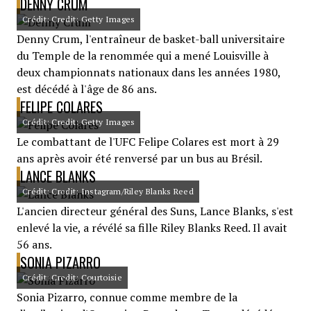
DENNY CRUM
Crédit: Credit: Getty Images
Denny Crum, l'entraîneur de basket-ball universitaire
du Temple de la renommée qui a mené Louisville à
deux championnats nationaux dans les années 1980,
est décédé à l'âge de 86 ans.
FELIPE COLARES
Crédit: Credit: Getty Images
Le combattant de l'UFC Felipe Colares est mort à 29
ans après avoir été renversé par un bus au Brésil.
LANCE BLANKS
Crédit: Credit: Instagram/Riley Blanks Reed
L'ancien directeur général des Suns, Lance Blanks, s'est
enlevé la vie, a révélé sa fille Riley Blanks Reed. Il avait
56 ans.
SONIA PIZARRO
Crédit: Credit: Courtoisie
Sonia Pizarro, connue comme membre de la