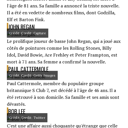
l'âge de 81 ans. Sa famille a annoncé la triste nouvelle.
Il a été en vedette de nombreux films, dont Godzilla,
Elf et Barton Fink.
JOHN REGAN
Crédit: Credit: Capture
Le prolifique joueur de basse John Regan, qui a joué aux
côtés de pointures comme les Rolling Stones, Billy
Idol, David Bowie, Ace Frehley et Peter Frampton, est
mort à 71 ans. Sa femme a confirmé la nouvelle.
PAUL CATTERMOLE
Crédit: Credit: Getty Images
Paul Cattermole, membre du populaire groupe
britannique S Club 7, est décédé à l'âge de 46 ans. Il a
été retrouvé à son domicile. Sa famille et ses amis sont
dévastés.
BOB LEE
Crédit: Credit: Twitter
C'est une affaire aussi choquante qu'étrange que celle