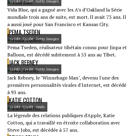
Crédit: Credit: Getty Images
Vida Blue, qui a gagné avec les A’s d’Oakland la Série
mondiale trois ans de suite, est mort. Il avait 73 ans. Il
a aussi joué pour San Francisco et Kansas City.
PEMA TSEDEN
Crédit: Credit: Getty Images
Pema Tseden, réalisateur tibétain connu pour Jinpa et
Balloon, est décédé subitement à 53 ans au Tibet.
JACK REBNEY
Crédit: Credit: Getty Images
Jack Rebney, le "Winnebago Man", devenu l'une des
premières personnalités virales d'Internet, est décédé
à 93 ans.
KATIE COTTON
Crédit: Credit: Apple
La légende des relations publiques d'Apple, Katie
Cotton, qui a travaillé en étroite collaboration avec
Steve Jobs, est décédée à 57 ans.