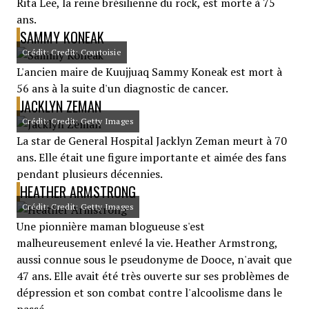
Rita Lee, la reine brésilienne du rock, est morte à 75
ans.
SAMMY KONEAK
Crédit: Credit: Courtoisie
L'ancien maire de Kuujjuaq Sammy Koneak est mort à
56 ans à la suite d'un diagnostic de cancer.
JACKLYN ZEMAN
Crédit: Credit: Getty Images
La star de General Hospital Jacklyn Zeman meurt à 70
ans. Elle était une figure importante et aimée des fans
pendant plusieurs décennies.
HEATHER ARMSTRONG
Crédit: Credit: Getty Images
Une pionnière maman blogueuse s'est
malheureusement enlevé la vie. Heather Armstrong,
aussi connue sous le pseudonyme de Dooce, n'avait que
47 ans. Elle avait été très ouverte sur ses problèmes de
dépression et son combat contre l'alcoolisme dans le