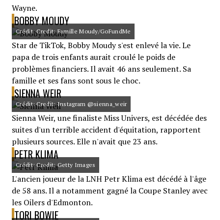
Wayne.
BOBBY MOUDY
Crédit: Credit: Famille Moudy/GoFundMe
Star de TikTok, Bobby Moudy s'est enlevé la vie. Le
papa de trois enfants aurait croulé le poids de
problèmes financiers. Il avait 46 ans seulement. Sa
famille et ses fans sont sous le choc.
SIENNA WEIR
Crédit: Credit: Instagram @sienna_weir
Sienna Weir, une finaliste Miss Univers, est décédée des
suites d'un terrible accident d'équitation, rapportent
plusieurs sources. Elle n'avait que 23 ans.
PETR KLIMA
Crédit: Credit: Getty Images
L'ancien joueur de la LNH Petr Klima est décédé à l'âge
de 58 ans. Il a notamment gagné la Coupe Stanley avec
les Oilers d'Edmonton.
TORI BOWIE