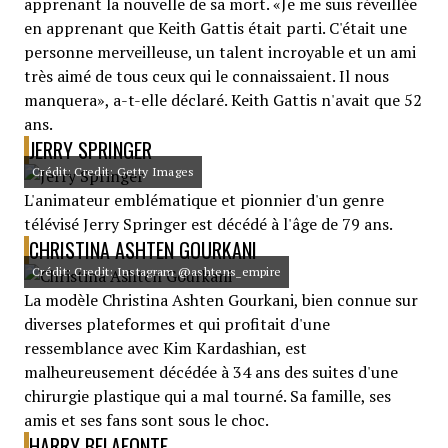
apprenant la nouvelle de sa mort. «Je me suis réveillée
en apprenant que Keith Gattis était parti. C'était une
personne merveilleuse, un talent incroyable et un ami
très aimé de tous ceux qui le connaissaient. Il nous
manquera», a-t-elle déclaré. Keith Gattis n'avait que 52
ans.
JERRY SPRINGER
Crédit: Credit: Getty Images
L'animateur emblématique et pionnier d'un genre
télévisé Jerry Springer est décédé à l'âge de 79 ans.
CHRISTINA ASHTEN GOURKANI
Crédit: Credit: Instagram @ashtens_empire
La modèle Christina Ashten Gourkani, bien connue sur
diverses plateformes et qui profitait d'une
ressemblance avec Kim Kardashian, est
malheureusement décédée à 34 ans des suites d'une
chirurgie plastique qui a mal tourné. Sa famille, ses
amis et ses fans sont sous le choc.
HARRY BELAFONTE