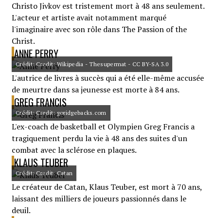
Christo Jivkov est tristement mort à 48 ans seulement.
L'acteur et artiste avait notamment marqué
l'imaginaire avec son rôle dans The Passion of the
Christ.
ANNE PERRY
Crédit: Credit: Wikipedia - Thesupermat - CC BY-SA 3.0
L'autrice de livres à succès qui a été elle-même accusée
de meurtre dans sa jeunesse est morte à 84 ans.
GREG FRANCIS
Crédit: Credit: goridgebacks.com
L'ex-coach de basketball et Olympien Greg Francis a
tragiquement perdu la vie à 48 ans des suites d'un
combat avec la sclérose en plaques.
KLAUS TEUBER
Crédit: Credit: Catan
Le créateur de Catan, Klaus Teuber, est mort à 70 ans,
laissant des milliers de joueurs passionnés dans le
deuil.