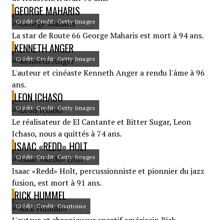
GEORGE MAHARIS
Crédit: Credit: Getty Images
La star de Route 66 George Maharis est mort à 94 ans.
KENNETH ANGER
Crédit: Credit: Getty Images
L'auteur et cinéaste Kenneth Anger a rendu l'âme à 96
ans.
LEON ICHASO
Crédit: Credit: Getty Images
Le réalisateur de El Cantante et Bitter Sugar, Leon
Ichaso, nous a quittés à 74 ans.
ISAAC «REDD» HOLT
Crédit: Credit: Getty Images
Isaac «Redd» Holt, percussionniste et pionnier du jazz
fusion, est mort à 91 ans.
RICK HUMMEL
Crédit: Credit: Courtoisie