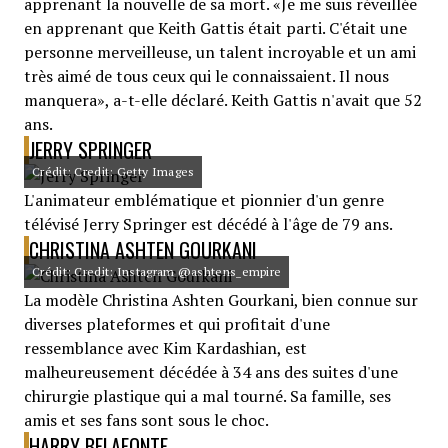
apprenant la nouvelle de sa mort. «Je me suis réveillée
en apprenant que Keith Gattis était parti. C'était une
personne merveilleuse, un talent incroyable et un ami
très aimé de tous ceux qui le connaissaient. Il nous
manquera», a-t-elle déclaré. Keith Gattis n'avait que 52
ans.
JERRY SPRINGER
Crédit: Credit: Getty Images
L'animateur emblématique et pionnier d'un genre
télévisé Jerry Springer est décédé à l'âge de 79 ans.
CHRISTINA ASHTEN GOURKANI
Crédit: Credit: Instagram @ashtens_empire
La modèle Christina Ashten Gourkani, bien connue sur
diverses plateformes et qui profitait d'une
ressemblance avec Kim Kardashian, est
malheureusement décédée à 34 ans des suites d'une
chirurgie plastique qui a mal tourné. Sa famille, ses
amis et ses fans sont sous le choc.
HARRY BELAFONTE