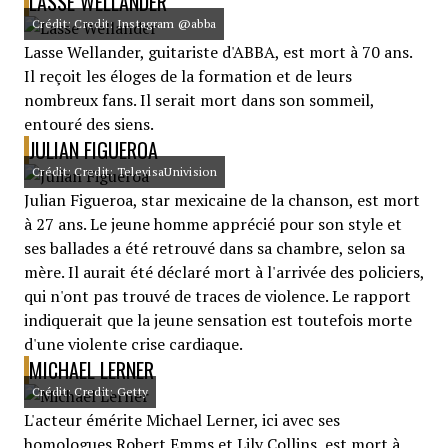
LASSE WELLANDER
Crédit: Credit: Instagram @abba
Lasse Wellander, guitariste d'ABBA, est mort à 70 ans.
Il reçoit les éloges de la formation et de leurs
nombreux fans. Il serait mort dans son sommeil,
entouré des siens.
JULIAN FIGUEROA
Crédit: Credit: TelevisaUnivision
Julian Figueroa, star mexicaine de la chanson, est mort
à 27 ans. Le jeune homme apprécié pour son style et
ses ballades a été retrouvé dans sa chambre, selon sa
mère. Il aurait été déclaré mort à l'arrivée des policiers,
qui n'ont pas trouvé de traces de violence. Le rapport
indiquerait que la jeune sensation est toutefois morte
d'une violente crise cardiaque.
MICHAEL LERNER
Crédit: Credit: Getty
L'acteur émérite Michael Lerner, ici avec ses
homologues Robert Emms et Lily Collins, est mort à