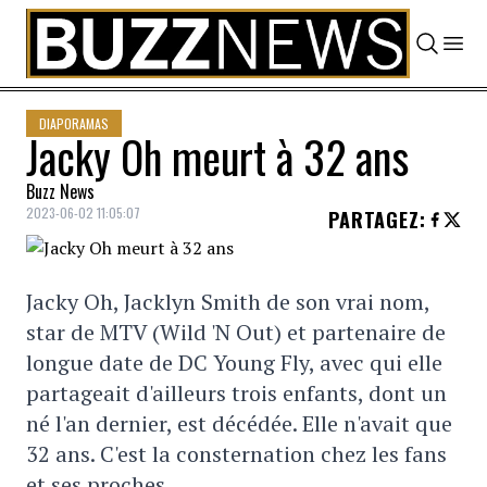
Skip to content
DIAPORAMAS
Jacky Oh meurt à 32 ans
Buzz News
2023-06-02 11:05:07
PARTAGEZ
:
Jacky Oh, Jacklyn Smith de son vrai nom,
star de MTV (Wild 'N Out) et partenaire de
longue date de DC Young Fly, avec qui elle
partageait d'ailleurs trois enfants, dont un
né l'an dernier, est décédée. Elle n'avait que
32 ans. C'est la consternation chez les fans
et ses proches.