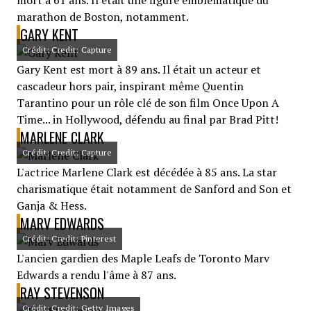
mort à 61 ans. Il était une figure emblématique du
marathon de Boston, notamment.
GARY KENT
Crédit: Credit: Capture
Gary Kent est mort à 89 ans. Il était un acteur et
cascadeur hors pair, inspirant même Quentin
Tarantino pour un rôle clé de son film Once Upon A
Time... in Hollywood, défendu au final par Brad Pitt!
MARLENE CLARK
Crédit: Credit: Capture
L'actrice Marlene Clark est décédée à 85 ans. La star
charismatique était notamment de Sanford and Son et
Ganja & Hess.
MARV EDWARDS
Crédit: Credit: Pinterest
L'ancien gardien des Maple Leafs de Toronto Marv
Edwards a rendu l'âme à 87 ans.
RAY STEVENSON
Crédit: Credit: Getty Images