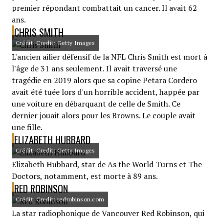
premier répondant combattait un cancer. Il avait 62
ans.
CHRIS SMITH
Crédit: Credit: Getty Images
L'ancien ailier défensif de la NFL Chris Smith est mort à
l'âge de 31 ans seulement. Il avait traversé une
tragédie en 2019 alors que sa copine Petara Cordero
avait été tuée lors d'un horrible accident, happée par
une voiture en débarquant de celle de Smith. Ce
dernier jouait alors pour les Browns. Le couple avait
une fille.
ELIZABETH HUBBARD
Crédit: Credit: Getty Images
Elizabeth Hubbard, star de As the World Turns et The
Doctors, notamment, est morte à 89 ans.
RED ROBINSON
Crédit: Credit: redrobinson.com
La star radiophonique de Vancouver Red Robinson, qui