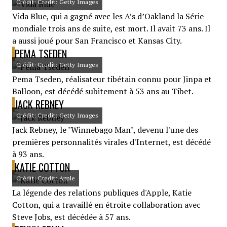
Crédit: Credit: Getty Images
Vida Blue, qui a gagné avec les A’s d’Oakland la Série
mondiale trois ans de suite, est mort. Il avait 73 ans. Il
a aussi joué pour San Francisco et Kansas City.
PEMA TSEDEN
Crédit: Credit: Getty Images
Pema Tseden, réalisateur tibétain connu pour Jinpa et
Balloon, est décédé subitement à 53 ans au Tibet.
JACK REBNEY
Crédit: Credit: Getty Images
Jack Rebney, le "Winnebago Man", devenu l'une des
premières personnalités virales d'Internet, est décédé
à 93 ans.
KATIE COTTON
Crédit: Credit: Apple
La légende des relations publiques d'Apple, Katie
Cotton, qui a travaillé en étroite collaboration avec
Steve Jobs, est décédée à 57 ans.