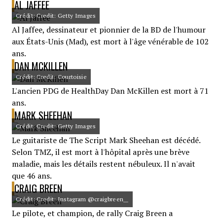
AL JAFFEE
Crédit: Credit: Getty Images
Al Jaffee, dessinateur et pionnier de la BD de l'humour
aux États-Unis (Mad), est mort à l'âge vénérable de 102
ans.
DAN MCKILLEN
Crédit: Credit: Courtoisie
L'ancien PDG de HealthDay Dan McKillen est mort à 71
ans.
MARK SHEEHAN
Crédit: Credit: Getty Images
Le guitariste de The Script Mark Sheehan est décédé.
Selon TMZ, il est mort à l'hôpital après une brève
maladie, mais les détails restent nébuleux. Il n'avait
que 46 ans.
CRAIG BREEN
Crédit: Credit: Instagram @craigbreen__
Le pilote, et champion, de rally Craig Breen a