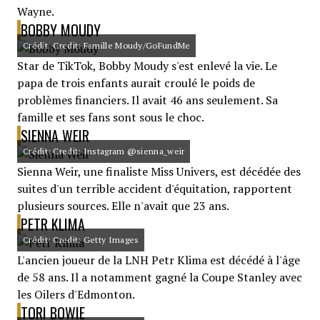
Wayne.
BOBBY MOUDY
Crédit: Credit: Famille Moudy/GoFundMe
Star de TikTok, Bobby Moudy s'est enlevé la vie. Le
papa de trois enfants aurait croulé le poids de
problèmes financiers. Il avait 46 ans seulement. Sa
famille et ses fans sont sous le choc.
SIENNA WEIR
Crédit: Credit: Instagram @sienna_weir
Sienna Weir, une finaliste Miss Univers, est décédée des
suites d'un terrible accident d'équitation, rapportent
plusieurs sources. Elle n'avait que 23 ans.
PETR KLIMA
Crédit: Credit: Getty Images
L'ancien joueur de la LNH Petr Klima est décédé à l'âge
de 58 ans. Il a notamment gagné la Coupe Stanley avec
les Oilers d'Edmonton.
TORI BOWIE