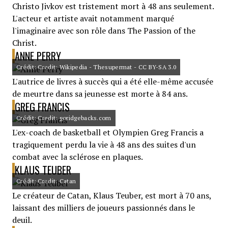
Christo Jivkov est tristement mort à 48 ans seulement.
L'acteur et artiste avait notamment marqué
l'imaginaire avec son rôle dans The Passion of the
Christ.
ANNE PERRY
Crédit: Credit: Wikipedia - Thesupermat - CC BY-SA 3.0
L'autrice de livres à succès qui a été elle-même accusée
de meurtre dans sa jeunesse est morte à 84 ans.
GREG FRANCIS
Crédit: Credit: goridgebacks.com
L'ex-coach de basketball et Olympien Greg Francis a
tragiquement perdu la vie à 48 ans des suites d'un
combat avec la sclérose en plaques.
KLAUS TEUBER
Crédit: Credit: Catan
Le créateur de Catan, Klaus Teuber, est mort à 70 ans,
laissant des milliers de joueurs passionnés dans le
deuil.