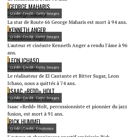
GEORGE MAHARIS
Crédit: Credit: Getty Images
La star de Route 66 George Maharis est mort à 94 ans.
KENNETH ANGER
Crédit: Credit: Getty Images
L'auteur et cinéaste Kenneth Anger a rendu l'âme à 96
ans.
LEON ICHASO
Crédit: Credit: Getty Images
Le réalisateur de El Cantante et Bitter Sugar, Leon
Ichaso, nous a quittés à 74 ans.
ISAAC «REDD» HOLT
Crédit: Credit: Getty Images
Isaac «Redd» Holt, percussionniste et pionnier du jazz
fusion, est mort à 91 ans.
RICK HUMMEL
Crédit: Credit: Courtoisie