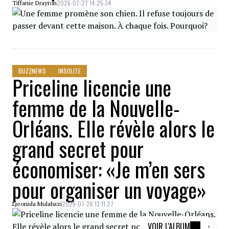
2026-07-27 14:25:34
Tiffanie Drayton
BUZZNEWS
INSOLITE
Priceline licencie une
femme de la Nouvelle-
Orléans. Elle révèle alors le
grand secret pour
économiser: «Je m’en sers
pour organiser un voyage»
2026-07-26 13:11:27
Ljeonida Mulabazi
VOIR L'ALBUM