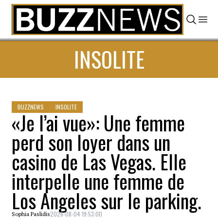
Skip to content
INSOLITE
BUZZNEWS
INSOLITE
«Je l’ai vue»: Une femme
perd son loyer dans un
casino de Las Vegas. Elle
interpelle une femme de
Los Angeles sur le parking.
2026-08-04 19:53:00
Sophia Paslidis