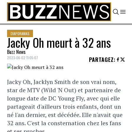
Skip to content
DIAPORAMAS
Jacky Oh meurt à 32 ans
Buzz News
2023-06-02 11:05:07
PARTAGEZ
:
Jacky Oh, Jacklyn Smith de son vrai nom,
star de MTV (Wild 'N Out) et partenaire de
longue date de DC Young Fly, avec qui elle
partageait d'ailleurs trois enfants, dont un
né l'an dernier, est décédée. Elle n'avait que
32 ans. C'est la consternation chez les fans
et ses proches.