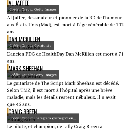
AL JAFFEE
Crédit: Credit: Getty Images
Al Jaffee, dessinateur et pionnier de la BD de l'humour
aux États-Unis (Mad), est mort à l'âge vénérable de 102
ans.
DAN MCKILLEN
Crédit: Credit: Courtoisie
L'ancien PDG de HealthDay Dan McKillen est mort à 71
ans.
MARK SHEEHAN
Crédit: Credit: Getty Images
Le guitariste de The Script Mark Sheehan est décédé.
Selon TMZ, il est mort à l'hôpital après une brève
maladie, mais les détails restent nébuleux. Il n'avait
que 46 ans.
CRAIG BREEN
Crédit: Credit: Instagram @craigbreen__
Le pilote, et champion, de rally Craig Breen a