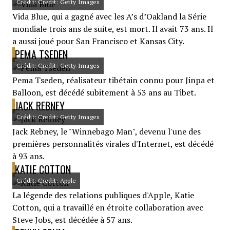
Crédit: Credit: Getty Images
Vida Blue, qui a gagné avec les A’s d’Oakland la Série
mondiale trois ans de suite, est mort. Il avait 73 ans. Il
a aussi joué pour San Francisco et Kansas City.
PEMA TSEDEN
Crédit: Credit: Getty Images
Pema Tseden, réalisateur tibétain connu pour Jinpa et
Balloon, est décédé subitement à 53 ans au Tibet.
JACK REBNEY
Crédit: Credit: Getty Images
Jack Rebney, le "Winnebago Man", devenu l'une des
premières personnalités virales d'Internet, est décédé
à 93 ans.
KATIE COTTON
Crédit: Credit: Apple
La légende des relations publiques d'Apple, Katie
Cotton, qui a travaillé en étroite collaboration avec
Steve Jobs, est décédée à 57 ans.