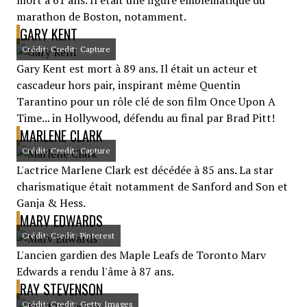
mort à 61 ans. Il était une figure emblématique du
marathon de Boston, notamment.
GARY KENT
Crédit: Credit: Capture
Gary Kent est mort à 89 ans. Il était un acteur et
cascadeur hors pair, inspirant même Quentin
Tarantino pour un rôle clé de son film Once Upon A
Time... in Hollywood, défendu au final par Brad Pitt!
MARLENE CLARK
Crédit: Credit: Capture
L'actrice Marlene Clark est décédée à 85 ans. La star
charismatique était notamment de Sanford and Son et
Ganja & Hess.
MARV EDWARDS
Crédit: Credit: Pinterest
L'ancien gardien des Maple Leafs de Toronto Marv
Edwards a rendu l'âme à 87 ans.
RAY STEVENSON
Crédit: Credit: Getty Images