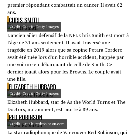
premier répondant combattait un cancer. Il avait 62
ans.
CHRIS SMITH
Crédit: Credit: Getty Images
L'ancien ailier défensif de la NFL Chris Smith est mort à
l'âge de 31 ans seulement. Il avait traversé une
tragédie en 2019 alors que sa copine Petara Cordero
avait été tuée lors d'un horrible accident, happée par
une voiture en débarquant de celle de Smith. Ce
dernier jouait alors pour les Browns. Le couple avait
une fille.
ELIZABETH HUBBARD
Crédit: Credit: Getty Images
Elizabeth Hubbard, star de As the World Turns et The
Doctors, notamment, est morte à 89 ans.
RED ROBINSON
Crédit: Credit: redrobinson.com
La star radiophonique de Vancouver Red Robinson, qui