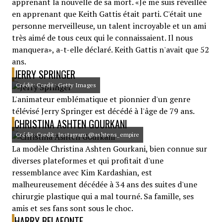
apprenant la nouvelle de sa mort. «Je me suis réveillée
en apprenant que Keith Gattis était parti. C'était une
personne merveilleuse, un talent incroyable et un ami
très aimé de tous ceux qui le connaissaient. Il nous
manquera», a-t-elle déclaré. Keith Gattis n'avait que 52
ans.
JERRY SPRINGER
Crédit: Credit: Getty Images
L'animateur emblématique et pionnier d'un genre
télévisé Jerry Springer est décédé à l'âge de 79 ans.
CHRISTINA ASHTEN GOURKANI
Crédit: Credit: Instagram @ashtens_empire
La modèle Christina Ashten Gourkani, bien connue sur
diverses plateformes et qui profitait d'une
ressemblance avec Kim Kardashian, est
malheureusement décédée à 34 ans des suites d'une
chirurgie plastique qui a mal tourné. Sa famille, ses
amis et ses fans sont sous le choc.
HARRY BELAFONTE