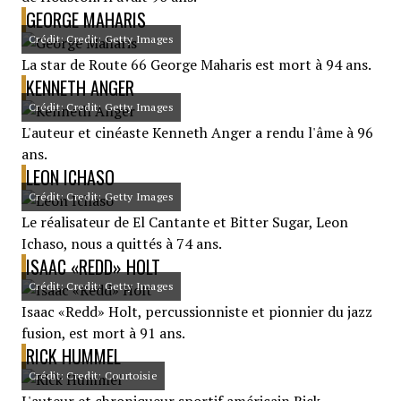
GEORGE MAHARIS
Crédit: Credit: Getty Images
La star de Route 66 George Maharis est mort à 94 ans.
KENNETH ANGER
Crédit: Credit: Getty Images
L'auteur et cinéaste Kenneth Anger a rendu l'âme à 96
ans.
LEON ICHASO
Crédit: Credit: Getty Images
Le réalisateur de El Cantante et Bitter Sugar, Leon
Ichaso, nous a quittés à 74 ans.
ISAAC «REDD» HOLT
Crédit: Credit: Getty Images
Isaac «Redd» Holt, percussionniste et pionnier du jazz
fusion, est mort à 91 ans.
RICK HUMMEL
Crédit: Credit: Courtoisie