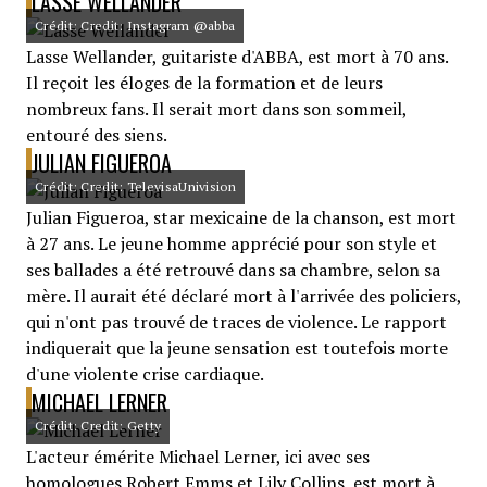
LASSE WELLANDER
Crédit: Credit: Instagram @abba
Lasse Wellander, guitariste d'ABBA, est mort à 70 ans.
Il reçoit les éloges de la formation et de leurs
nombreux fans. Il serait mort dans son sommeil,
entouré des siens.
JULIAN FIGUEROA
Crédit: Credit: TelevisaUnivision
Julian Figueroa, star mexicaine de la chanson, est mort
à 27 ans. Le jeune homme apprécié pour son style et
ses ballades a été retrouvé dans sa chambre, selon sa
mère. Il aurait été déclaré mort à l'arrivée des policiers,
qui n'ont pas trouvé de traces de violence. Le rapport
indiquerait que la jeune sensation est toutefois morte
d'une violente crise cardiaque.
MICHAEL LERNER
Crédit: Credit: Getty
L'acteur émérite Michael Lerner, ici avec ses
homologues Robert Emms et Lily Collins, est mort à