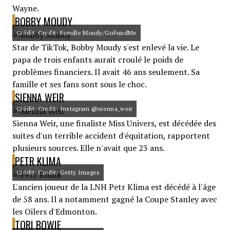
Wayne.
BOBBY MOUDY
Crédit: Credit: Famille Moudy/GoFundMe
Star de TikTok, Bobby Moudy s'est enlevé la vie. Le
papa de trois enfants aurait croulé le poids de
problèmes financiers. Il avait 46 ans seulement. Sa
famille et ses fans sont sous le choc.
SIENNA WEIR
Crédit: Credit: Instagram @sienna_weir
Sienna Weir, une finaliste Miss Univers, est décédée des
suites d'un terrible accident d'équitation, rapportent
plusieurs sources. Elle n'avait que 23 ans.
PETR KLIMA
Crédit: Credit: Getty Images
L'ancien joueur de la LNH Petr Klima est décédé à l'âge
de 58 ans. Il a notamment gagné la Coupe Stanley avec
les Oilers d'Edmonton.
TORI BOWIE