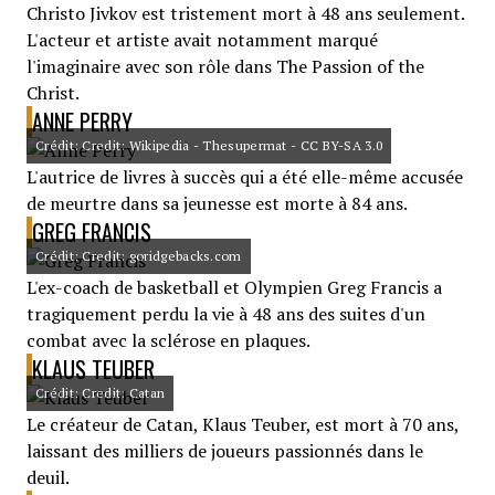
Christo Jivkov est tristement mort à 48 ans seulement.
L'acteur et artiste avait notamment marqué
l'imaginaire avec son rôle dans The Passion of the
Christ.
ANNE PERRY
Crédit: Credit: Wikipedia - Thesupermat - CC BY-SA 3.0
L'autrice de livres à succès qui a été elle-même accusée
de meurtre dans sa jeunesse est morte à 84 ans.
GREG FRANCIS
Crédit: Credit: goridgebacks.com
L'ex-coach de basketball et Olympien Greg Francis a
tragiquement perdu la vie à 48 ans des suites d'un
combat avec la sclérose en plaques.
KLAUS TEUBER
Crédit: Credit: Catan
Le créateur de Catan, Klaus Teuber, est mort à 70 ans,
laissant des milliers de joueurs passionnés dans le
deuil.