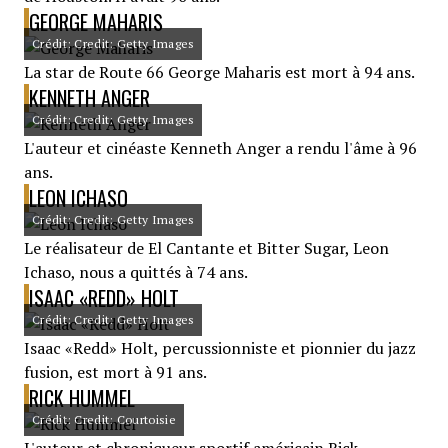
GEORGE MAHARIS
Crédit: Credit: Getty Images
La star de Route 66 George Maharis est mort à 94 ans.
KENNETH ANGER
Crédit: Credit: Getty Images
L'auteur et cinéaste Kenneth Anger a rendu l'âme à 96
ans.
LEON ICHASO
Crédit: Credit: Getty Images
Le réalisateur de El Cantante et Bitter Sugar, Leon
Ichaso, nous a quittés à 74 ans.
ISAAC «REDD» HOLT
Crédit: Credit: Getty Images
Isaac «Redd» Holt, percussionniste et pionnier du jazz
fusion, est mort à 91 ans.
RICK HUMMEL
Crédit: Credit: Courtoisie