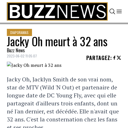
Skip to content
DIAPORAMAS
Jacky Oh meurt à 32 ans
Buzz News
2023-06-02 11:05:07
PARTAGEZ
:
Jacky Oh, Jacklyn Smith de son vrai nom,
star de MTV (Wild 'N Out) et partenaire de
longue date de DC Young Fly, avec qui elle
partageait d'ailleurs trois enfants, dont un
né l'an dernier, est décédée. Elle n'avait que
32 ans. C'est la consternation chez les fans
et ses proches.