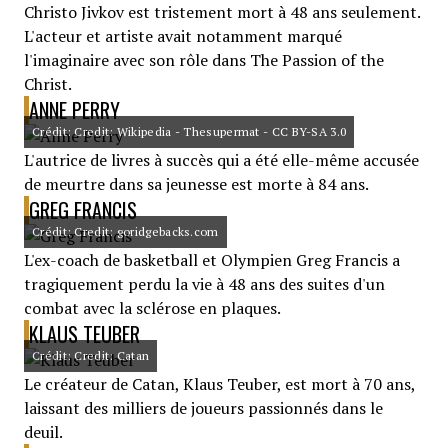
Christo Jivkov est tristement mort à 48 ans seulement.
L'acteur et artiste avait notamment marqué
l'imaginaire avec son rôle dans The Passion of the
Christ.
ANNE PERRY
Crédit: Credit: Wikipedia - Thesupermat - CC BY-SA 3.0
L'autrice de livres à succès qui a été elle-même accusée
de meurtre dans sa jeunesse est morte à 84 ans.
GREG FRANCIS
Crédit: Credit: goridgebacks.com
L'ex-coach de basketball et Olympien Greg Francis a
tragiquement perdu la vie à 48 ans des suites d'un
combat avec la sclérose en plaques.
KLAUS TEUBER
Crédit: Credit: Catan
Le créateur de Catan, Klaus Teuber, est mort à 70 ans,
laissant des milliers de joueurs passionnés dans le
deuil.