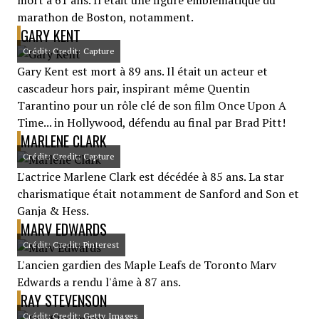
mort à 61 ans. Il était une figure emblématique du
marathon de Boston, notamment.
GARY KENT
Crédit: Credit: Capture
Gary Kent est mort à 89 ans. Il était un acteur et
cascadeur hors pair, inspirant même Quentin
Tarantino pour un rôle clé de son film Once Upon A
Time... in Hollywood, défendu au final par Brad Pitt!
MARLENE CLARK
Crédit: Credit: Capture
L'actrice Marlene Clark est décédée à 85 ans. La star
charismatique était notamment de Sanford and Son et
Ganja & Hess.
MARV EDWARDS
Crédit: Credit: Pinterest
L'ancien gardien des Maple Leafs de Toronto Marv
Edwards a rendu l'âme à 87 ans.
RAY STEVENSON
Crédit: Credit: Getty Images