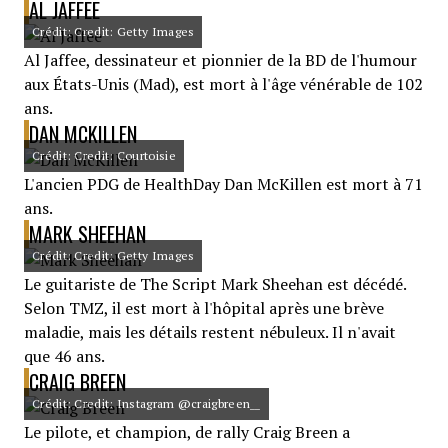
AL JAFFEE
Crédit: Credit: Getty Images
Al Jaffee, dessinateur et pionnier de la BD de l'humour
aux États-Unis (Mad), est mort à l'âge vénérable de 102
ans.
DAN MCKILLEN
Crédit: Credit: Courtoisie
L'ancien PDG de HealthDay Dan McKillen est mort à 71
ans.
MARK SHEEHAN
Crédit: Credit: Getty Images
Le guitariste de The Script Mark Sheehan est décédé.
Selon TMZ, il est mort à l'hôpital après une brève
maladie, mais les détails restent nébuleux. Il n'avait
que 46 ans.
CRAIG BREEN
Crédit: Credit: Instagram @craigbreen__
Le pilote, et champion, de rally Craig Breen a