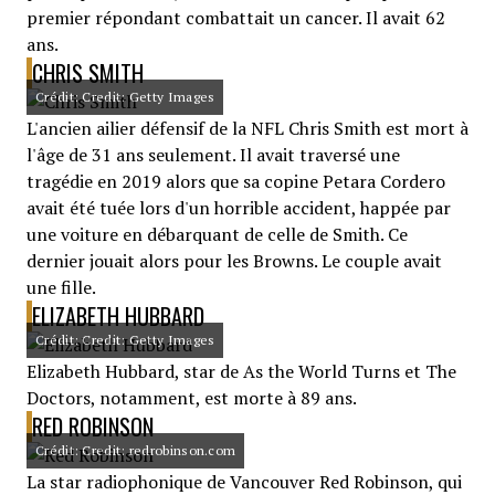
premier répondant combattait un cancer. Il avait 62
ans.
CHRIS SMITH
Crédit: Credit: Getty Images
L'ancien ailier défensif de la NFL Chris Smith est mort à
l'âge de 31 ans seulement. Il avait traversé une
tragédie en 2019 alors que sa copine Petara Cordero
avait été tuée lors d'un horrible accident, happée par
une voiture en débarquant de celle de Smith. Ce
dernier jouait alors pour les Browns. Le couple avait
une fille.
ELIZABETH HUBBARD
Crédit: Credit: Getty Images
Elizabeth Hubbard, star de As the World Turns et The
Doctors, notamment, est morte à 89 ans.
RED ROBINSON
Crédit: Credit: redrobinson.com
La star radiophonique de Vancouver Red Robinson, qui