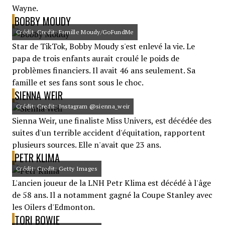
Wayne.
BOBBY MOUDY
Crédit: Credit: Famille Moudy/GoFundMe
Star de TikTok, Bobby Moudy s'est enlevé la vie. Le
papa de trois enfants aurait croulé le poids de
problèmes financiers. Il avait 46 ans seulement. Sa
famille et ses fans sont sous le choc.
SIENNA WEIR
Crédit: Credit: Instagram @sienna_weir
Sienna Weir, une finaliste Miss Univers, est décédée des
suites d'un terrible accident d'équitation, rapportent
plusieurs sources. Elle n'avait que 23 ans.
PETR KLIMA
Crédit: Credit: Getty Images
L'ancien joueur de la LNH Petr Klima est décédé à l'âge
de 58 ans. Il a notamment gagné la Coupe Stanley avec
les Oilers d'Edmonton.
TORI BOWIE