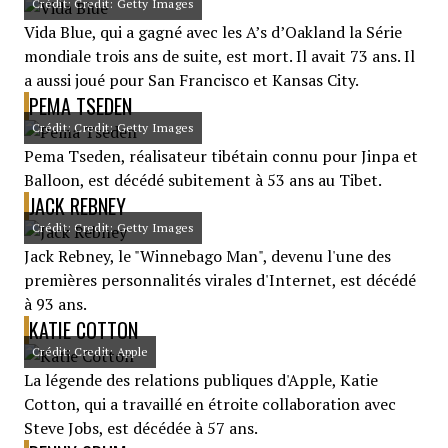
Crédit: Credit: Getty Images
Vida Blue, qui a gagné avec les A’s d’Oakland la Série
mondiale trois ans de suite, est mort. Il avait 73 ans. Il
a aussi joué pour San Francisco et Kansas City.
PEMA TSEDEN
Crédit: Credit: Getty Images
Pema Tseden, réalisateur tibétain connu pour Jinpa et
Balloon, est décédé subitement à 53 ans au Tibet.
JACK REBNEY
Crédit: Credit: Getty Images
Jack Rebney, le "Winnebago Man", devenu l'une des
premières personnalités virales d'Internet, est décédé
à 93 ans.
KATIE COTTON
Crédit: Credit: Apple
La légende des relations publiques d'Apple, Katie
Cotton, qui a travaillé en étroite collaboration avec
Steve Jobs, est décédée à 57 ans.