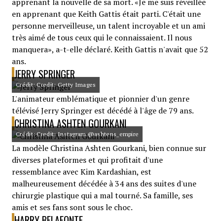
apprenant la nouvelle de sa mort. «Je me suis réveillée
en apprenant que Keith Gattis était parti. C'était une
personne merveilleuse, un talent incroyable et un ami
très aimé de tous ceux qui le connaissaient. Il nous
manquera», a-t-elle déclaré. Keith Gattis n'avait que 52
ans.
JERRY SPRINGER
Crédit: Credit: Getty Images
L'animateur emblématique et pionnier d'un genre
télévisé Jerry Springer est décédé à l'âge de 79 ans.
CHRISTINA ASHTEN GOURKANI
Crédit: Credit: Instagram @ashtens_empire
La modèle Christina Ashten Gourkani, bien connue sur
diverses plateformes et qui profitait d'une
ressemblance avec Kim Kardashian, est
malheureusement décédée à 34 ans des suites d'une
chirurgie plastique qui a mal tourné. Sa famille, ses
amis et ses fans sont sous le choc.
HARRY BELAFONTE