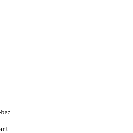
ébec
ant