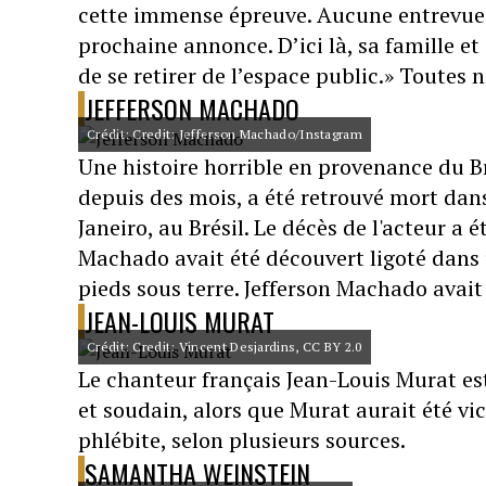
cette immense épreuve. Aucune entrevue 
prochaine annonce. D’ici là, sa famille e
de se retirer de l’espace public.» Toutes n
JEFFERSON MACHADO
Crédit: Credit: Jefferson Machado/Instagram
Une histoire horrible en provenance du Br
depuis des mois, a été retrouvé mort dans
Janeiro, au Brésil. Le décès de l'acteur a
Machado avait été découvert ligoté dans u
pieds sous terre. Jefferson Machado avait
JEAN-LOUIS MURAT
Crédit: Credit: Vincent Desjardins, CC BY 2.0
Le chanteur français Jean-Louis Murat es
et soudain, alors que Murat aurait été vi
phlébite, selon plusieurs sources.
SAMANTHA WEINSTEIN