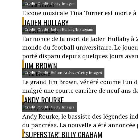
Crédit: Credit: Getty Images
L'icone musicale Tina Turner est morte à
JADEN HULLABY
Crédit: Credit: Jaden Hullaby/Instagram
L'annonce de la mort de Jaden Hullaby à
monde du football universitaire. Le joue
porté disparu depuis quelques jours avant
JIM BROWN
Crédit: Credit: Hulton Archive/Getty Images
Le grand Jim Brown, vénéré comme l'un des
malgré une courte carrière de neuf ans dan
ANDY ROURKE
Crédit: Credit: Getty Images
Andy Rourke, le bassiste des légendes ind
du pancréas. La nouvelle a été annoncée p
‘SUPERSTAR’ BILLY GRAHAM