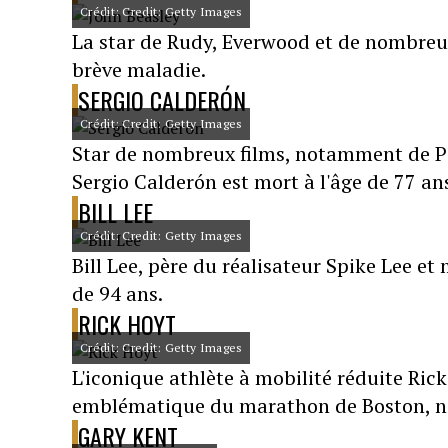
Crédit: Credit: Getty Images
La star de Rudy, Everwood et de nombreux
brève maladie.
SERGIO CALDERÓN
Crédit: Credit: Getty Images
Star de nombreux films, notamment de Pir
Sergio Calderón est mort à l'âge de 77 an
BILL LEE
Crédit: Credit: Getty Images
Bill Lee, père du réalisateur Spike Lee et
de 94 ans.
RICK HOYT
Crédit: Credit: Getty Images
L'iconique athlète à mobilité réduite Rick 
emblématique du marathon de Boston, 
GARY KENT