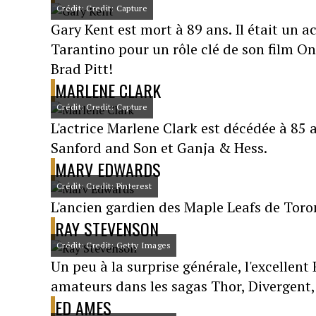
Crédit: Credit: Capture
Gary Kent est mort à 89 ans. Il était un 
Tarantino pour un rôle clé de son film O
Brad Pitt!
MARLENE CLARK
Crédit: Credit: Capture
L'actrice Marlene Clark est décédée à 85
Sanford and Son et Ganja & Hess.
MARV EDWARDS
Crédit: Credit: Pinterest
L'ancien gardien des Maple Leafs de Toro
RAY STEVENSON
Crédit: Credit: Getty Images
Un peu à la surprise générale, l'excellent
amateurs dans les sagas Thor, Divergent
ED AMES