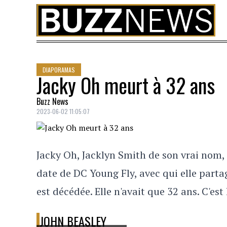
Skip to content
DIAPORAMAS
Jacky Oh meurt à 32 ans
Buzz News
2023-06-02 11:05:07
Jacky Oh, Jacklyn Smith de son vrai nom,
date de DC Young Fly, avec qui elle partage
est décédée. Elle n'avait que 32 ans. C'est
JOHN BEASLEY