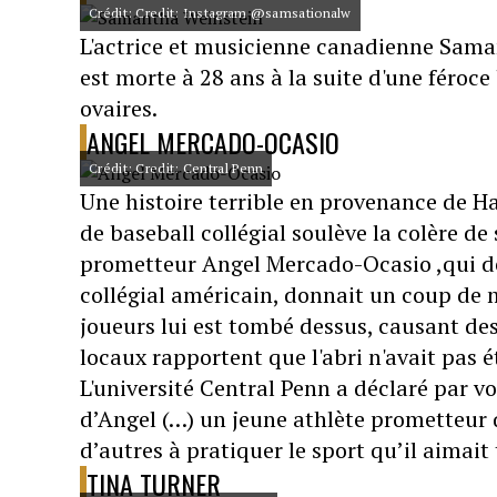
Crédit: Credit: Instagram @samsationalw
L'actrice et musicienne canadienne Saman
est morte à 28 ans à la suite d'une féroc
ovaires.
ANGEL MERCADO-OCASIO
Crédit: Credit: Central Penn
Une histoire terrible en provenance de Ha
de baseball collégial soulève la colère d
prometteur Angel Mercado-Ocasio ,qui dé
collégial américain, donnait un coup de m
joueurs lui est tombé dessus, causant des
locaux rapportent que l'abri n'avait pas 
L'université Central Penn a déclaré par 
d’Angel (…) un jeune athlète prometteur qu
d’autres à pratiquer le sport qu’il aimait 
TINA TURNER