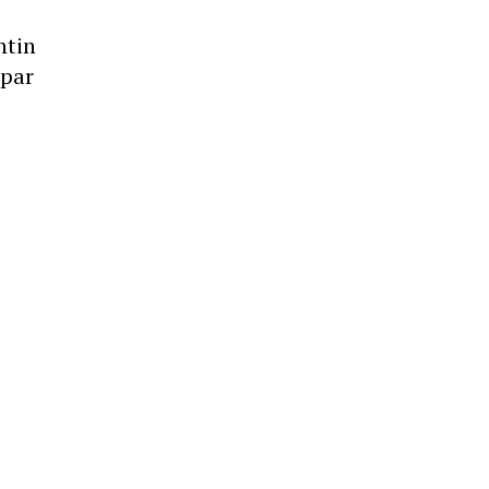
ntin
 par