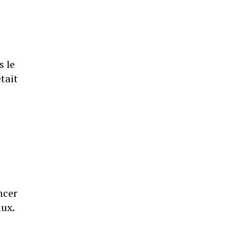
s le
tait
ncer
aux.