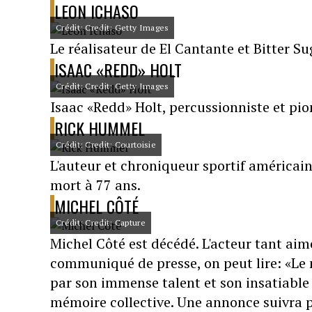
LEON ICHASO
Crédit: Credit: Getty Images
Le réalisateur de El Cantante et Bitter Su
ISAAC «REDD» HOLT
Crédit: Credit: Getty Images
Isaac «Redd» Holt, percussionniste et pion
RICK HUMMEL
Crédit: Credit: Courtoisie
L'auteur et chroniqueur sportif américai
mort à 77 ans.
MICHEL CÔTÉ
Crédit: Credit: Capture
Michel Côté est décédé. L'acteur tant aim
communiqué de presse, on peut lire: «Le
par son immense talent et son insatiable
mémoire collective. Une annonce suivra