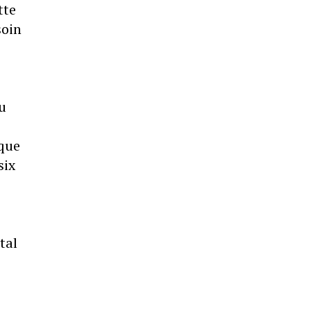
tte
soin
u
 que
six
tal