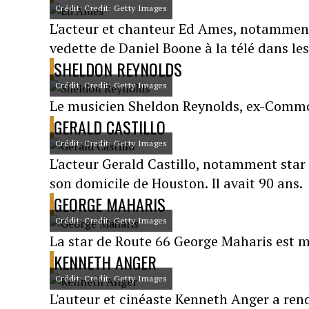
Crédit: Credit: Getty Images
L'acteur et chanteur Ed Ames, notamment 
vedette de Daniel Boone à la télé dans les
SHELDON REYNOLDS
Crédit: Credit: Getty Images
Le musicien Sheldon Reynolds, ex-Commod
GERALD CASTILLO
Crédit: Credit: Getty Images
L'acteur Gerald Castillo, notamment star 
son domicile de Houston. Il avait 90 ans.
GEORGE MAHARIS
Crédit: Credit: Getty Images
La star de Route 66 George Maharis est m
KENNETH ANGER
Crédit: Credit: Getty Images
L'auteur et cinéaste Kenneth Anger a ren