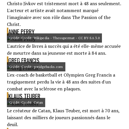
Christo Jivkov est tristement mort à 48 ans seulement.
L'acteur et artiste avait notamment marqué
l'imaginaire avec son rôle dans The Passion of the
Christ.
ANNE PERRY
Crédit: Credit: Wikipedia - Thesupermat - CC BY-SA 3.0
L'autrice de livres à succès qui a été elle-même accusée
de meurtre dans sa jeunesse est morte à 84 ans.
GREG FRANCIS
Crédit: Credit: goridgebacks.com
L'ex-coach de basketball et Olympien Greg Francis a
tragiquement perdu la vie à 48 ans des suites d'un
combat avec la sclérose en plaques.
KLAUS TEUBER
Crédit: Credit: Catan
Le créateur de Catan, Klaus Teuber, est mort à 70 ans,
laissant des milliers de joueurs passionnés dans le
deuil.