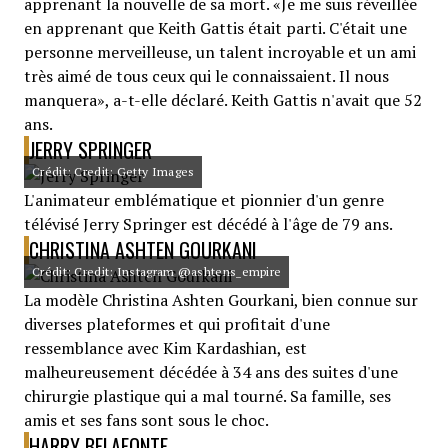
apprenant la nouvelle de sa mort. «Je me suis réveillée
en apprenant que Keith Gattis était parti. C'était une
personne merveilleuse, un talent incroyable et un ami
très aimé de tous ceux qui le connaissaient. Il nous
manquera», a-t-elle déclaré. Keith Gattis n'avait que 52
ans.
JERRY SPRINGER
Crédit: Credit: Getty Images
L'animateur emblématique et pionnier d'un genre
télévisé Jerry Springer est décédé à l'âge de 79 ans.
CHRISTINA ASHTEN GOURKANI
Crédit: Credit: Instagram @ashtens_empire
La modèle Christina Ashten Gourkani, bien connue sur
diverses plateformes et qui profitait d'une
ressemblance avec Kim Kardashian, est
malheureusement décédée à 34 ans des suites d'une
chirurgie plastique qui a mal tourné. Sa famille, ses
amis et ses fans sont sous le choc.
HARRY BELAFONTE