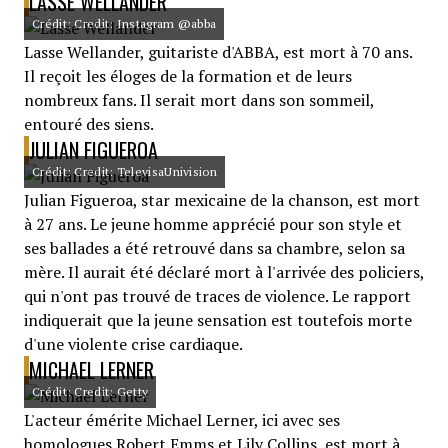
LASSE WELLANDER
Crédit: Credit: Instagram @abba
Lasse Wellander, guitariste d'ABBA, est mort à 70 ans.
Il reçoit les éloges de la formation et de leurs
nombreux fans. Il serait mort dans son sommeil,
entouré des siens.
JULIAN FIGUEROA
Crédit: Credit: TelevisaUnivision
Julian Figueroa, star mexicaine de la chanson, est mort
à 27 ans. Le jeune homme apprécié pour son style et
ses ballades a été retrouvé dans sa chambre, selon sa
mère. Il aurait été déclaré mort à l'arrivée des policiers,
qui n'ont pas trouvé de traces de violence. Le rapport
indiquerait que la jeune sensation est toutefois morte
d'une violente crise cardiaque.
MICHAEL LERNER
Crédit: Credit: Getty
L'acteur émérite Michael Lerner, ici avec ses
homologues Robert Emms et Lily Collins, est mort à