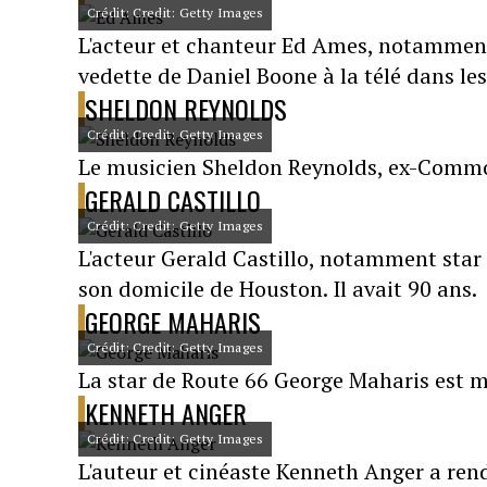
Crédit: Credit: Getty Images
L'acteur et chanteur Ed Ames, notamment 
vedette de Daniel Boone à la télé dans les
SHELDON REYNOLDS
Crédit: Credit: Getty Images
Le musicien Sheldon Reynolds, ex-Commod
GERALD CASTILLO
Crédit: Credit: Getty Images
L'acteur Gerald Castillo, notamment star 
son domicile de Houston. Il avait 90 ans.
GEORGE MAHARIS
Crédit: Credit: Getty Images
La star de Route 66 George Maharis est m
KENNETH ANGER
Crédit: Credit: Getty Images
L'auteur et cinéaste Kenneth Anger a ren