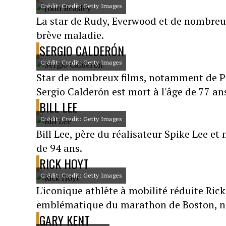
Crédit: Credit: Getty Images
La star de Rudy, Everwood et de nombreux
brève maladie.
SERGIO CALDERÓN
Crédit: Credit: Getty Images
Star de nombreux films, notamment de Pir
Sergio Calderón est mort à l'âge de 77 an
BILL LEE
Crédit: Credit: Getty Images
Bill Lee, père du réalisateur Spike Lee et
de 94 ans.
RICK HOYT
Crédit: Credit: Getty Images
L'iconique athlète à mobilité réduite Rick 
emblématique du marathon de Boston, 
GARY KENT