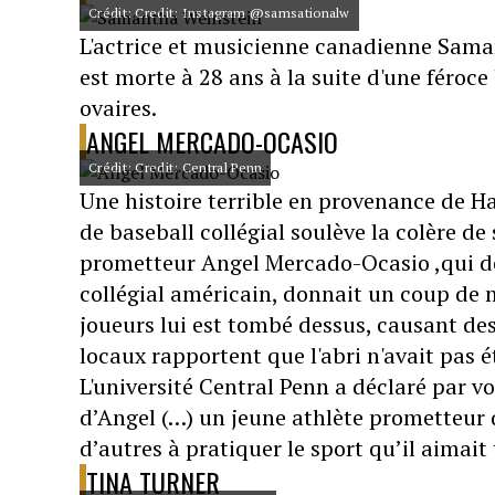
Crédit: Credit: Instagram @samsationalw
L'actrice et musicienne canadienne Saman
est morte à 28 ans à la suite d'une féroc
ovaires.
ANGEL MERCADO-OCASIO
Crédit: Credit: Central Penn
Une histoire terrible en provenance de Ha
de baseball collégial soulève la colère d
prometteur Angel Mercado-Ocasio ,qui dé
collégial américain, donnait un coup de m
joueurs lui est tombé dessus, causant des
locaux rapportent que l'abri n'avait pas 
L'université Central Penn a déclaré par 
d’Angel (…) un jeune athlète prometteur qu
d’autres à pratiquer le sport qu’il aimait 
TINA TURNER