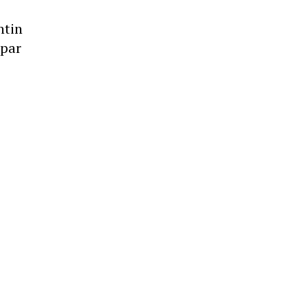
ntin
 par