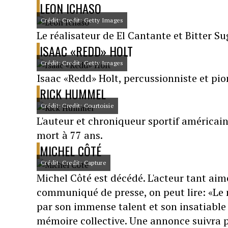
LEON ICHASO
Crédit: Credit: Getty Images
Le réalisateur de El Cantante et Bitter Su
ISAAC «REDD» HOLT
Crédit: Credit: Getty Images
Isaac «Redd» Holt, percussionniste et pion
RICK HUMMEL
Crédit: Credit: Courtoisie
L'auteur et chroniqueur sportif américai
mort à 77 ans.
MICHEL CÔTÉ
Crédit: Credit: Capture
Michel Côté est décédé. L'acteur tant aim
communiqué de presse, on peut lire: «Le
par son immense talent et son insatiable
mémoire collective. Une annonce suivra