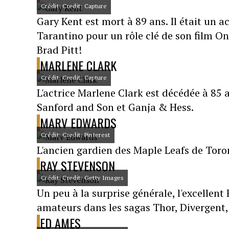
Crédit: Credit: Capture
Gary Kent est mort à 89 ans. Il était un 
Tarantino pour un rôle clé de son film O
Brad Pitt!
MARLENE CLARK
Crédit: Credit: Capture
L'actrice Marlene Clark est décédée à 85
Sanford and Son et Ganja & Hess.
MARV EDWARDS
Crédit: Credit: Pinterest
L'ancien gardien des Maple Leafs de Toro
RAY STEVENSON
Crédit: Credit: Getty Images
Un peu à la surprise générale, l'excellent
amateurs dans les sagas Thor, Divergent
ED AMES