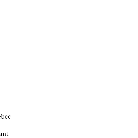
ébec
ant