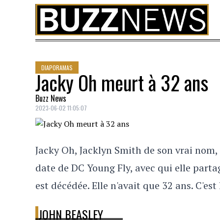
Skip to content
DIAPORAMAS
Jacky Oh meurt à 32 ans
Buzz News
2023-06-02 11:05:07
Jacky Oh, Jacklyn Smith de son vrai nom,
date de DC Young Fly, avec qui elle partage
est décédée. Elle n'avait que 32 ans. C'est
JOHN BEASLEY