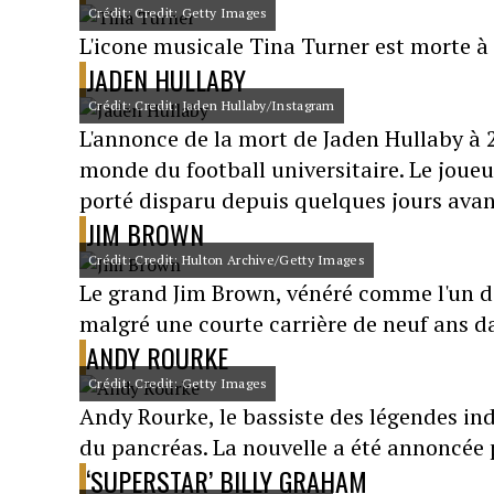
Crédit: Credit: Getty Images
L'icone musicale Tina Turner est morte à
JADEN HULLABY
Crédit: Credit: Jaden Hullaby/Instagram
L'annonce de la mort de Jaden Hullaby à
monde du football universitaire. Le joue
porté disparu depuis quelques jours avant
JIM BROWN
Crédit: Credit: Hulton Archive/Getty Images
Le grand Jim Brown, vénéré comme l'un des
malgré une courte carrière de neuf ans dan
ANDY ROURKE
Crédit: Credit: Getty Images
Andy Rourke, le bassiste des légendes ind
du pancréas. La nouvelle a été annoncée p
‘SUPERSTAR’ BILLY GRAHAM