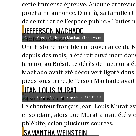
cette immense épreuve. Aucune entrevue 
prochaine annonce. D’ici là, sa famille e
de se retirer de l’espace public.» Toutes n
JEFFERSON MACHADO
Crédit: Credit: Jefferson Machado/Instagram
Une histoire horrible en provenance du Br
depuis des mois, a été retrouvé mort dans
Janeiro, au Brésil. Le décès de l'acteur a
Machado avait été découvert ligoté dans u
pieds sous terre. Jefferson Machado avait
JEAN-LOUIS MURAT
Crédit: Credit: Vincent Desjardins, CC BY 2.0
Le chanteur français Jean-Louis Murat es
et soudain, alors que Murat aurait été vi
phlébite, selon plusieurs sources.
SAMANTHA WEINSTEIN