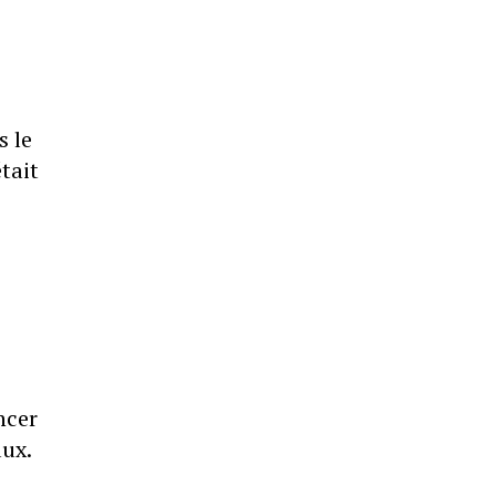
s le
tait
ncer
aux.