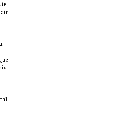
tte
soin
u
 que
six
tal