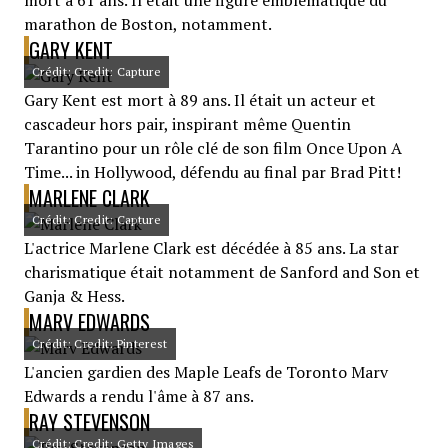
mort à 61 ans. Il était une figure emblématique du
marathon de Boston, notamment.
GARY KENT
Crédit: Credit: Capture
Gary Kent est mort à 89 ans. Il était un acteur et
cascadeur hors pair, inspirant même Quentin
Tarantino pour un rôle clé de son film Once Upon A
Time... in Hollywood, défendu au final par Brad Pitt!
MARLENE CLARK
Crédit: Credit: Capture
L'actrice Marlene Clark est décédée à 85 ans. La star
charismatique était notamment de Sanford and Son et
Ganja & Hess.
MARV EDWARDS
Crédit: Credit: Pinterest
L'ancien gardien des Maple Leafs de Toronto Marv
Edwards a rendu l'âme à 87 ans.
RAY STEVENSON
Crédit: Credit: Getty Images