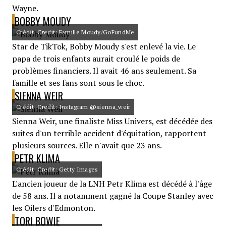
Wayne.
BOBBY MOUDY
Crédit: Credit: Famille Moudy/GoFundMe
Star de TikTok, Bobby Moudy s'est enlevé la vie. Le
papa de trois enfants aurait croulé le poids de
problèmes financiers. Il avait 46 ans seulement. Sa
famille et ses fans sont sous le choc.
SIENNA WEIR
Crédit: Credit: Instagram @sienna_weir
Sienna Weir, une finaliste Miss Univers, est décédée des
suites d'un terrible accident d'équitation, rapportent
plusieurs sources. Elle n'avait que 23 ans.
PETR KLIMA
Crédit: Credit: Getty Images
L'ancien joueur de la LNH Petr Klima est décédé à l'âge
de 58 ans. Il a notamment gagné la Coupe Stanley avec
les Oilers d'Edmonton.
TORI BOWIE