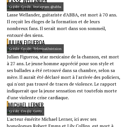
LASSE WELLANDER
Crédit: Credit: Instagram @abba
Lasse Wellander, guitariste d'ABBA, est mort à 70 ans.
Il reçoit les éloges de la formation et de leurs
nombreux fans. Il serait mort dans son sommeil,
entouré des siens.
JULIAN FIGUEROA
Crédit: Credit: TelevisaUnivision
Julian Figueroa, star mexicaine de la chanson, est mort
à 27 ans. Le jeune homme apprécié pour son style et
ses ballades a été retrouvé dans sa chambre, selon sa
mère. Il aurait été déclaré mort à l'arrivée des policiers,
qui n'ont pas trouvé de traces de violence. Le rapport
indiquerait que la jeune sensation est toutefois morte
d'une violente crise cardiaque.
MICHAEL LERNER
Crédit: Credit: Getty
L'acteur émérite Michael Lerner, ici avec ses
homologues Robert Emms et Lily Collins, est mort à