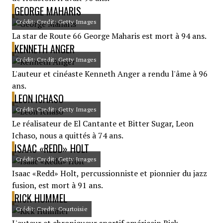
GEORGE MAHARIS
Crédit: Credit: Getty Images
La star de Route 66 George Maharis est mort à 94 ans.
KENNETH ANGER
Crédit: Credit: Getty Images
L'auteur et cinéaste Kenneth Anger a rendu l'âme à 96
ans.
LEON ICHASO
Crédit: Credit: Getty Images
Le réalisateur de El Cantante et Bitter Sugar, Leon
Ichaso, nous a quittés à 74 ans.
ISAAC «REDD» HOLT
Crédit: Credit: Getty Images
Isaac «Redd» Holt, percussionniste et pionnier du jazz
fusion, est mort à 91 ans.
RICK HUMMEL
Crédit: Credit: Courtoisie