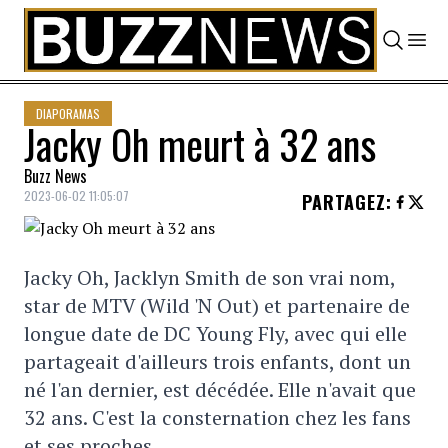
Skip to content
DIAPORAMAS
Jacky Oh meurt à 32 ans
Buzz News
2023-06-02 11:05:07
PARTAGEZ
:
Jacky Oh, Jacklyn Smith de son vrai nom,
star de MTV (Wild 'N Out) et partenaire de
longue date de DC Young Fly, avec qui elle
partageait d'ailleurs trois enfants, dont un
né l'an dernier, est décédée. Elle n'avait que
32 ans. C'est la consternation chez les fans
et ses proches.