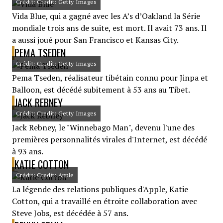
Crédit: Credit: Getty Images
Vida Blue, qui a gagné avec les A’s d’Oakland la Série
mondiale trois ans de suite, est mort. Il avait 73 ans. Il
a aussi joué pour San Francisco et Kansas City.
PEMA TSEDEN
Crédit: Credit: Getty Images
Pema Tseden, réalisateur tibétain connu pour Jinpa et
Balloon, est décédé subitement à 53 ans au Tibet.
JACK REBNEY
Crédit: Credit: Getty Images
Jack Rebney, le "Winnebago Man", devenu l'une des
premières personnalités virales d'Internet, est décédé
à 93 ans.
KATIE COTTON
Crédit: Credit: Apple
La légende des relations publiques d'Apple, Katie
Cotton, qui a travaillé en étroite collaboration avec
Steve Jobs, est décédée à 57 ans.