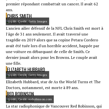
premier répondant combattait un cancer. Il avait 62
ans.
CHRIS SMITH
Crédit: Credit: Getty Images
L'ancien ailier défensif de la NFL Chris Smith est mort à
l'âge de 31 ans seulement. Il avait traversé une
tragédie en 2019 alors que sa copine Petara Cordero
avait été tuée lors d'un horrible accident, happée par
une voiture en débarquant de celle de Smith. Ce
dernier jouait alors pour les Browns. Le couple avait
une fille.
ELIZABETH HUBBARD
Crédit: Credit: Getty Images
Elizabeth Hubbard, star de As the World Turns et The
Doctors, notamment, est morte à 89 ans.
RED ROBINSON
Crédit: Credit: redrobinson.com
La star radiophonique de Vancouver Red Robinson, qui