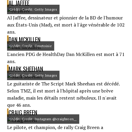
AL JAFFEE
Crédit: Credit: Getty Images
Al Jaffee, dessinateur et pionnier de la BD de l'humour
aux États-Unis (Mad), est mort à l'âge vénérable de 102
ans.
DAN MCKILLEN
Crédit: Credit: Courtoisie
L'ancien PDG de HealthDay Dan McKillen est mort à 71
ans.
MARK SHEEHAN
Crédit: Credit: Getty Images
Le guitariste de The Script Mark Sheehan est décédé.
Selon TMZ, il est mort à l'hôpital après une brève
maladie, mais les détails restent nébuleux. Il n'avait
que 46 ans.
CRAIG BREEN
Crédit: Credit: Instagram @craigbreen__
Le pilote, et champion, de rally Craig Breen a