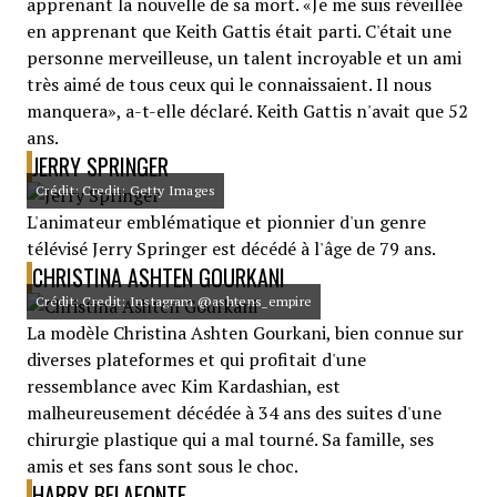
apprenant la nouvelle de sa mort. «Je me suis réveillée
en apprenant que Keith Gattis était parti. C'était une
personne merveilleuse, un talent incroyable et un ami
très aimé de tous ceux qui le connaissaient. Il nous
manquera», a-t-elle déclaré. Keith Gattis n'avait que 52
ans.
JERRY SPRINGER
Crédit: Credit: Getty Images
L'animateur emblématique et pionnier d'un genre
télévisé Jerry Springer est décédé à l'âge de 79 ans.
CHRISTINA ASHTEN GOURKANI
Crédit: Credit: Instagram @ashtens_empire
La modèle Christina Ashten Gourkani, bien connue sur
diverses plateformes et qui profitait d'une
ressemblance avec Kim Kardashian, est
malheureusement décédée à 34 ans des suites d'une
chirurgie plastique qui a mal tourné. Sa famille, ses
amis et ses fans sont sous le choc.
HARRY BELAFONTE