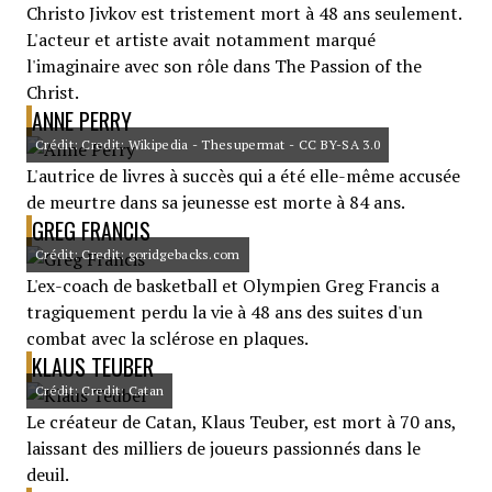
Christo Jivkov est tristement mort à 48 ans seulement.
L'acteur et artiste avait notamment marqué
l'imaginaire avec son rôle dans The Passion of the
Christ.
ANNE PERRY
Crédit: Credit: Wikipedia - Thesupermat - CC BY-SA 3.0
L'autrice de livres à succès qui a été elle-même accusée
de meurtre dans sa jeunesse est morte à 84 ans.
GREG FRANCIS
Crédit: Credit: goridgebacks.com
L'ex-coach de basketball et Olympien Greg Francis a
tragiquement perdu la vie à 48 ans des suites d'un
combat avec la sclérose en plaques.
KLAUS TEUBER
Crédit: Credit: Catan
Le créateur de Catan, Klaus Teuber, est mort à 70 ans,
laissant des milliers de joueurs passionnés dans le
deuil.