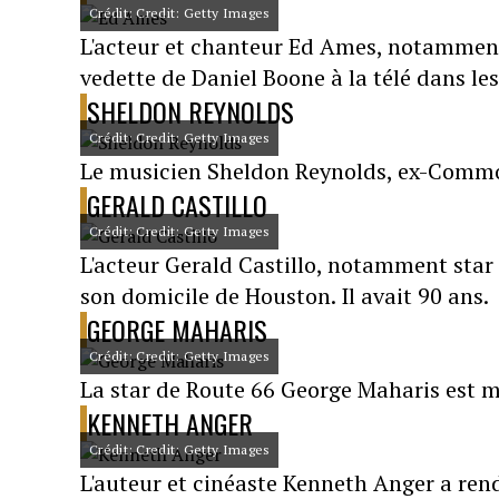
Crédit: Credit: Getty Images
L'acteur et chanteur Ed Ames, notamment 
vedette de Daniel Boone à la télé dans les
SHELDON REYNOLDS
Crédit: Credit: Getty Images
Le musicien Sheldon Reynolds, ex-Commod
GERALD CASTILLO
Crédit: Credit: Getty Images
L'acteur Gerald Castillo, notamment star 
son domicile de Houston. Il avait 90 ans.
GEORGE MAHARIS
Crédit: Credit: Getty Images
La star de Route 66 George Maharis est m
KENNETH ANGER
Crédit: Credit: Getty Images
L'auteur et cinéaste Kenneth Anger a ren