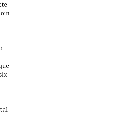
tte
soin
u
 que
six
tal