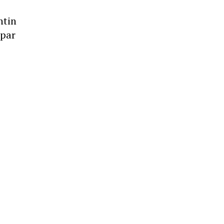
ntin
 par