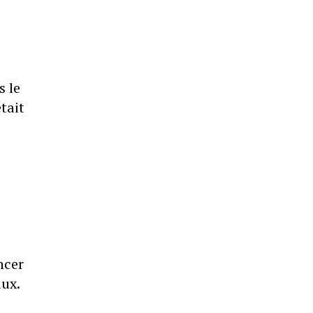
s le
tait
ncer
aux.