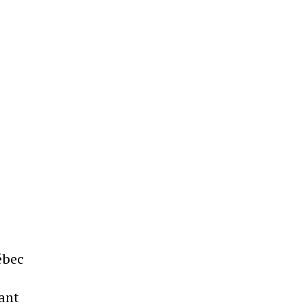
ébec
ant