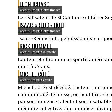
LEON ICHASO
Crédit: Credit: Getty Images
Le réalisateur de El Cantante et Bitter Su
ISAAC «REDD» HOLT
Crédit: Credit: Getty Images
Isaac «Redd» Holt, percussionniste et pion
RICK HUMMEL
Crédit: Credit: Courtoisie
L'auteur et chroniqueur sportif américai
mort à 77 ans.
MICHEL CÔTÉ
Crédit: Credit: Capture
Michel Côté est décédé. L'acteur tant aim
communiqué de presse, on peut lire: «Le
par son immense talent et son insatiable
mémoire collective. Une annonce suivra