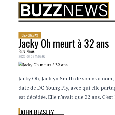
Skip to content
DIAPORAMAS
Jacky Oh meurt à 32 ans
Buzz News
2023-06-02 11:05:07
Jacky Oh, Jacklyn Smith de son vrai nom,
date de DC Young Fly, avec qui elle partage
est décédée. Elle n'avait que 32 ans. C'est
JOHN BEASLEY