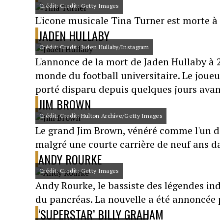
Crédit: Credit: Getty Images
L'icone musicale Tina Turner est morte à
JADEN HULLABY
Crédit: Credit: Jaden Hullaby/Instagram
L'annonce de la mort de Jaden Hullaby à
monde du football universitaire. Le joue
porté disparu depuis quelques jours avant
JIM BROWN
Crédit: Credit: Hulton Archive/Getty Images
Le grand Jim Brown, vénéré comme l'un des
malgré une courte carrière de neuf ans dan
ANDY ROURKE
Crédit: Credit: Getty Images
Andy Rourke, le bassiste des légendes ind
du pancréas. La nouvelle a été annoncée p
‘SUPERSTAR’ BILLY GRAHAM