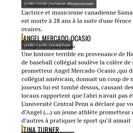
Crédit: Credit: Instagram @samsationalw
L'actrice et musicienne canadienne Saman
est morte à 28 ans à la suite d'une féroc
ovaires.
ANGEL MERCADO-OCASIO
Crédit: Credit: Central Penn
Une histoire terrible en provenance de Ha
de baseball collégial soulève la colère d
prometteur Angel Mercado-Ocasio ,qui dé
collégial américain, donnait un coup de m
joueurs lui est tombé dessus, causant des
locaux rapportent que l'abri n'avait pas 
L'université Central Penn a déclaré par 
d’Angel (…) un jeune athlète prometteur qu
d’autres à pratiquer le sport qu’il aimait 
TINA TURNER