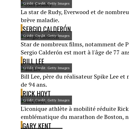
Crédit: Credit: Getty Images
La star de Rudy, Everwood et de nombreux
brève maladie.
SERGIO CALDERÓN
Crédit: Credit: Getty Images
Star de nombreux films, notamment de Pir
Sergio Calderón est mort à l'âge de 77 an
BILL LEE
Crédit: Credit: Getty Images
Bill Lee, père du réalisateur Spike Lee et
de 94 ans.
RICK HOYT
Crédit: Credit: Getty Images
L'iconique athlète à mobilité réduite Rick 
emblématique du marathon de Boston, 
GARY KENT