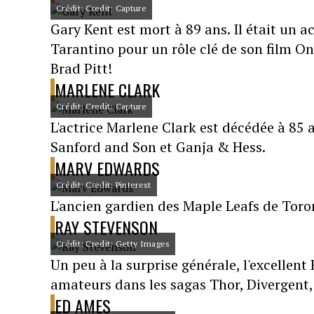
Crédit: Credit: Capture
Gary Kent est mort à 89 ans. Il était un 
Tarantino pour un rôle clé de son film O
Brad Pitt!
MARLENE CLARK
Crédit: Credit: Capture
L'actrice Marlene Clark est décédée à 85
Sanford and Son et Ganja & Hess.
MARV EDWARDS
Crédit: Credit: Pinterest
L'ancien gardien des Maple Leafs de Toro
RAY STEVENSON
Crédit: Credit: Getty Images
Un peu à la surprise générale, l'excellent
amateurs dans les sagas Thor, Divergent
ED AMES