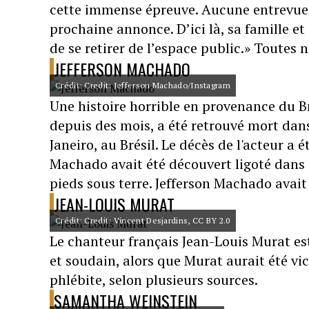
cette immense épreuve. Aucune entrevue 
prochaine annonce. D’ici là, sa famille e
de se retirer de l’espace public.» Toutes n
JEFFERSON MACHADO
Crédit: Credit: Jefferson Machado/Instagram
Une histoire horrible en provenance du Br
depuis des mois, a été retrouvé mort dans
Janeiro, au Brésil. Le décès de l'acteur a
Machado avait été découvert ligoté dans u
pieds sous terre. Jefferson Machado avait
JEAN-LOUIS MURAT
Crédit: Credit: Vincent Desjardins, CC BY 2.0
Le chanteur français Jean-Louis Murat es
et soudain, alors que Murat aurait été vi
phlébite, selon plusieurs sources.
SAMANTHA WEINSTEIN