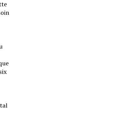
tte
soin
u
 que
six
tal