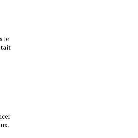
s le
tait
ncer
aux.