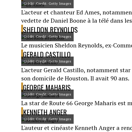
Crédit: Credit: Getty Images
L'acteur et chanteur Ed Ames, notamment 
vedette de Daniel Boone à la télé dans les
SHELDON REYNOLDS
Crédit: Credit: Getty Images
Le musicien Sheldon Reynolds, ex-Commod
GERALD CASTILLO
Crédit: Credit: Getty Images
L'acteur Gerald Castillo, notamment star 
son domicile de Houston. Il avait 90 ans.
GEORGE MAHARIS
Crédit: Credit: Getty Images
La star de Route 66 George Maharis est m
KENNETH ANGER
Crédit: Credit: Getty Images
L'auteur et cinéaste Kenneth Anger a ren