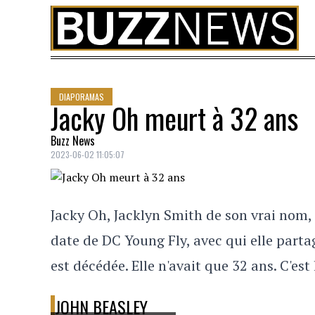
Skip to content
DIAPORAMAS
Jacky Oh meurt à 32 ans
Buzz News
2023-06-02 11:05:07
Jacky Oh, Jacklyn Smith de son vrai nom,
date de DC Young Fly, avec qui elle partage
est décédée. Elle n'avait que 32 ans. C'est
JOHN BEASLEY