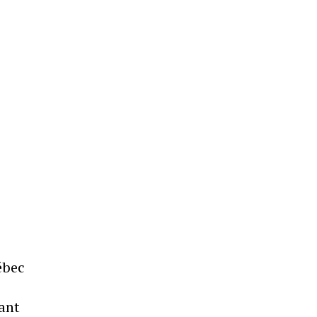
ébec
ant