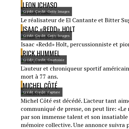
LEON ICHASO
Crédit: Credit: Getty Images
Le réalisateur de El Cantante et Bitter Su
ISAAC «REDD» HOLT
Crédit: Credit: Getty Images
Isaac «Redd» Holt, percussionniste et pion
RICK HUMMEL
Crédit: Credit: Courtoisie
L'auteur et chroniqueur sportif américai
mort à 77 ans.
MICHEL CÔTÉ
Crédit: Credit: Capture
Michel Côté est décédé. L'acteur tant aim
communiqué de presse, on peut lire: «Le
par son immense talent et son insatiable
mémoire collective. Une annonce suivra