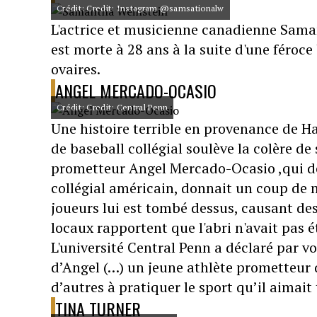
Crédit: Credit: Instagram @samsationalw
L'actrice et musicienne canadienne Saman
est morte à 28 ans à la suite d'une féroc
ovaires.
ANGEL MERCADO-OCASIO
Crédit: Credit: Central Penn
Une histoire terrible en provenance de Ha
de baseball collégial soulève la colère d
prometteur Angel Mercado-Ocasio ,qui dé
collégial américain, donnait un coup de m
joueurs lui est tombé dessus, causant des
locaux rapportent que l'abri n'avait pas 
L'université Central Penn a déclaré par 
d’Angel (…) un jeune athlète prometteur qu
d’autres à pratiquer le sport qu’il aimait 
TINA TURNER