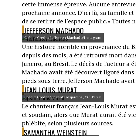
cette immense épreuve. Aucune entrevue 
prochaine annonce. D’ici là, sa famille e
de se retirer de l’espace public.» Toutes n
JEFFERSON MACHADO
Crédit: Credit: Jefferson Machado/Instagram
Une histoire horrible en provenance du Br
depuis des mois, a été retrouvé mort dans
Janeiro, au Brésil. Le décès de l'acteur a
Machado avait été découvert ligoté dans u
pieds sous terre. Jefferson Machado avait
JEAN-LOUIS MURAT
Crédit: Credit: Vincent Desjardins, CC BY 2.0
Le chanteur français Jean-Louis Murat es
et soudain, alors que Murat aurait été vi
phlébite, selon plusieurs sources.
SAMANTHA WEINSTEIN