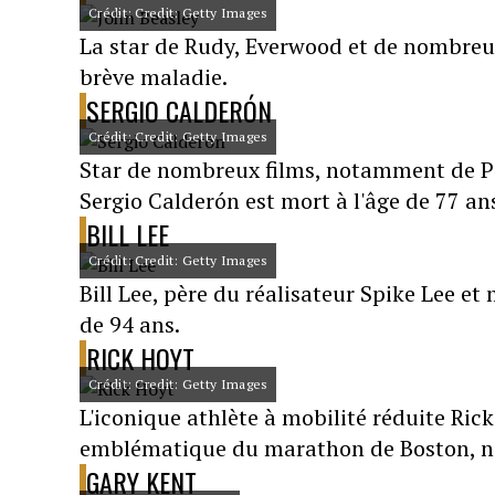
Crédit: Credit: Getty Images
La star de Rudy, Everwood et de nombreux
brève maladie.
SERGIO CALDERÓN
Crédit: Credit: Getty Images
Star de nombreux films, notamment de Pir
Sergio Calderón est mort à l'âge de 77 an
BILL LEE
Crédit: Credit: Getty Images
Bill Lee, père du réalisateur Spike Lee et
de 94 ans.
RICK HOYT
Crédit: Credit: Getty Images
L'iconique athlète à mobilité réduite Rick 
emblématique du marathon de Boston, 
GARY KENT