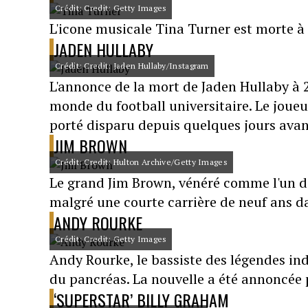
Crédit: Credit: Getty Images
L'icone musicale Tina Turner est morte à
JADEN HULLABY
Crédit: Credit: Jaden Hullaby/Instagram
L'annonce de la mort de Jaden Hullaby à
monde du football universitaire. Le joue
porté disparu depuis quelques jours avant
JIM BROWN
Crédit: Credit: Hulton Archive/Getty Images
Le grand Jim Brown, vénéré comme l'un des
malgré une courte carrière de neuf ans dan
ANDY ROURKE
Crédit: Credit: Getty Images
Andy Rourke, le bassiste des légendes ind
du pancréas. La nouvelle a été annoncée p
‘SUPERSTAR’ BILLY GRAHAM