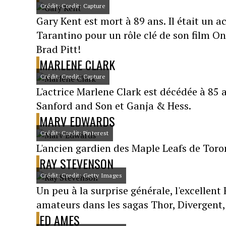
Crédit: Credit: Capture
Gary Kent est mort à 89 ans. Il était un 
Tarantino pour un rôle clé de son film O
Brad Pitt!
MARLENE CLARK
Crédit: Credit: Capture
L'actrice Marlene Clark est décédée à 85
Sanford and Son et Ganja & Hess.
MARV EDWARDS
Crédit: Credit: Pinterest
L'ancien gardien des Maple Leafs de Toro
RAY STEVENSON
Crédit: Credit: Getty Images
Un peu à la surprise générale, l'excellent
amateurs dans les sagas Thor, Divergent
ED AMES