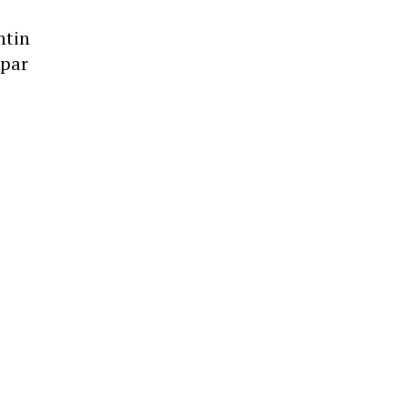
ntin
 par