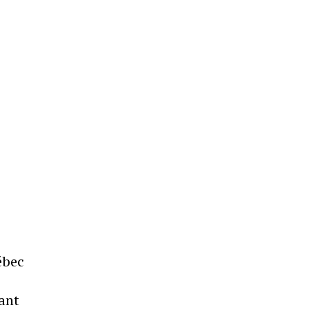
ébec
ant