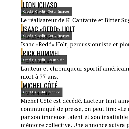
LEON ICHASO
Crédit: Credit: Getty Images
Le réalisateur de El Cantante et Bitter Su
ISAAC «REDD» HOLT
Crédit: Credit: Getty Images
Isaac «Redd» Holt, percussionniste et pion
RICK HUMMEL
Crédit: Credit: Courtoisie
L'auteur et chroniqueur sportif américai
mort à 77 ans.
MICHEL CÔTÉ
Crédit: Credit: Capture
Michel Côté est décédé. L'acteur tant aim
communiqué de presse, on peut lire: «Le
par son immense talent et son insatiable
mémoire collective. Une annonce suivra