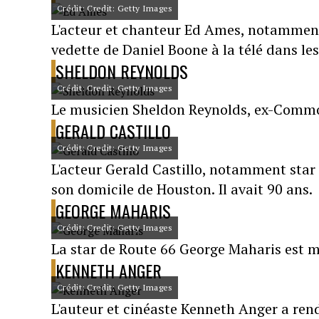
Crédit: Credit: Getty Images
L'acteur et chanteur Ed Ames, notamment 
vedette de Daniel Boone à la télé dans les
SHELDON REYNOLDS
Crédit: Credit: Getty Images
Le musicien Sheldon Reynolds, ex-Commod
GERALD CASTILLO
Crédit: Credit: Getty Images
L'acteur Gerald Castillo, notamment star 
son domicile de Houston. Il avait 90 ans.
GEORGE MAHARIS
Crédit: Credit: Getty Images
La star de Route 66 George Maharis est m
KENNETH ANGER
Crédit: Credit: Getty Images
L'auteur et cinéaste Kenneth Anger a ren