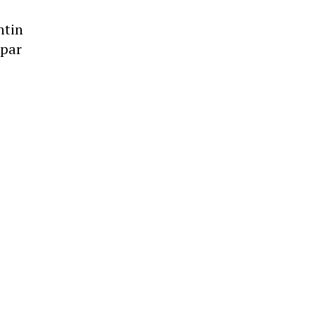
ntin
 par