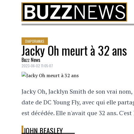
Skip to content
DIAPORAMAS
Jacky Oh meurt à 32 ans
Buzz News
2023-06-02 11:05:07
Jacky Oh, Jacklyn Smith de son vrai nom,
date de DC Young Fly, avec qui elle partage
est décédée. Elle n'avait que 32 ans. C'est
JOHN BEASLEY