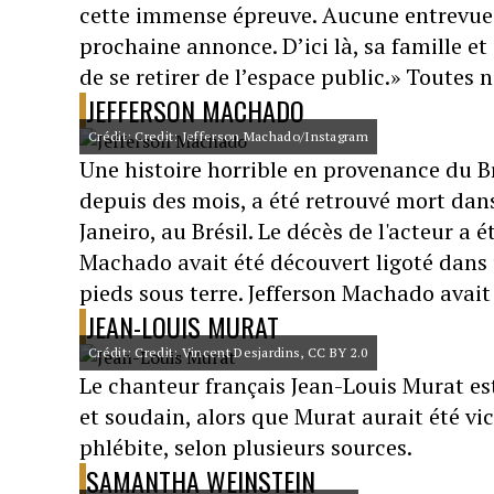
cette immense épreuve. Aucune entrevue 
prochaine annonce. D’ici là, sa famille e
de se retirer de l’espace public.» Toutes n
JEFFERSON MACHADO
Crédit: Credit: Jefferson Machado/Instagram
Une histoire horrible en provenance du Br
depuis des mois, a été retrouvé mort dans
Janeiro, au Brésil. Le décès de l'acteur a
Machado avait été découvert ligoté dans u
pieds sous terre. Jefferson Machado avait
JEAN-LOUIS MURAT
Crédit: Credit: Vincent Desjardins, CC BY 2.0
Le chanteur français Jean-Louis Murat es
et soudain, alors que Murat aurait été vi
phlébite, selon plusieurs sources.
SAMANTHA WEINSTEIN