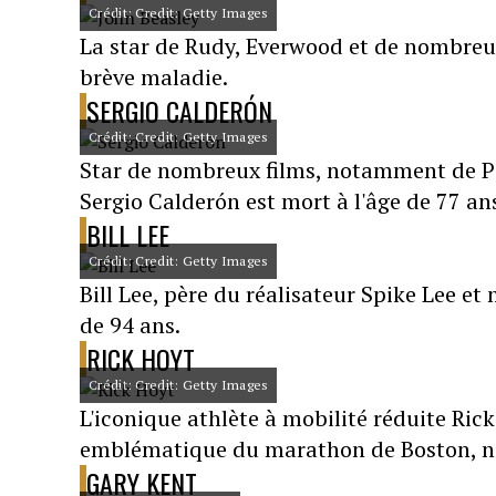
Crédit: Credit: Getty Images
La star de Rudy, Everwood et de nombreux
brève maladie.
SERGIO CALDERÓN
Crédit: Credit: Getty Images
Star de nombreux films, notamment de Pir
Sergio Calderón est mort à l'âge de 77 an
BILL LEE
Crédit: Credit: Getty Images
Bill Lee, père du réalisateur Spike Lee et
de 94 ans.
RICK HOYT
Crédit: Credit: Getty Images
L'iconique athlète à mobilité réduite Rick 
emblématique du marathon de Boston, 
GARY KENT