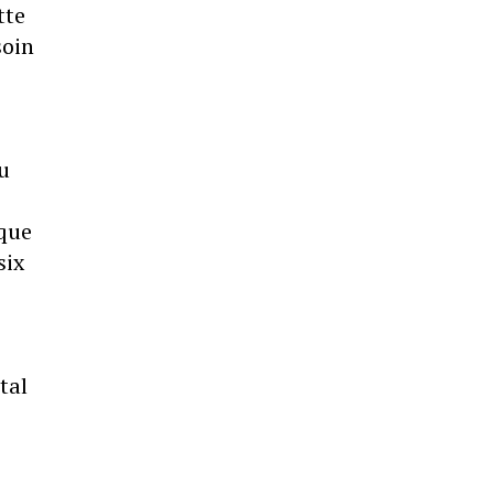
tte
soin
u
 que
six
tal