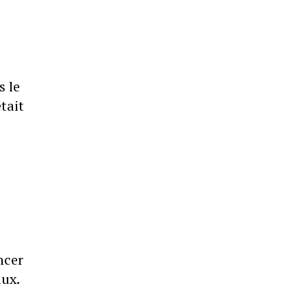
s le
tait
ncer
aux.