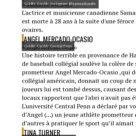
Crédit: Credit: Instagram @samsationalw
L'actrice et musicienne canadienne Saman
est morte à 28 ans à la suite d'une féroc
ovaires.
ANGEL MERCADO-OCASIO
Crédit: Credit: Central Penn
Une histoire terrible en provenance de Ha
de baseball collégial soulève la colère d
prometteur Angel Mercado-Ocasio ,qui dé
collégial américain, donnait un coup de m
joueurs lui est tombé dessus, causant des
locaux rapportent que l'abri n'avait pas 
L'université Central Penn a déclaré par 
d’Angel (…) un jeune athlète prometteur qu
d’autres à pratiquer le sport qu’il aimait 
TINA TURNER