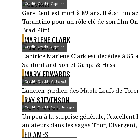
Crédit: Credit: Capture
Gary Kent est mort à 89 ans. Il était un 
Tarantino pour un rôle clé de son film O
Brad Pitt!
MARLENE CLARK
Crédit: Credit: Capture
L'actrice Marlene Clark est décédée à 85
Sanford and Son et Ganja & Hess.
MARV EDWARDS
Crédit: Credit: Pinterest
L'ancien gardien des Maple Leafs de Toro
RAY STEVENSON
Crédit: Credit: Getty Images
Un peu à la surprise générale, l'excellent
amateurs dans les sagas Thor, Divergent
ED AMES