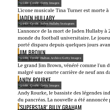
Crédit: Credit: Getty Images
L'icone musicale Tina Turner est morte à
JADEN HULLABY
Crédit: Credit: Jaden Hullaby/Instagram
L'annonce de la mort de Jaden Hullaby à
monde du football universitaire. Le joue
porté disparu depuis quelques jours avant
JIM BROWN
Crédit: Credit: Hulton Archive/Getty Images
Le grand Jim Brown, vénéré comme l'un des
malgré une courte carrière de neuf ans dan
ANDY ROURKE
Crédit: Credit: Getty Images
Andy Rourke, le bassiste des légendes ind
du pancréas. La nouvelle a été annoncée p
‘SUPERSTAR’ BILLY GRAHAM