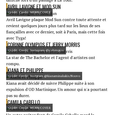
difficile lors d'un passage à La Tour.
AVRIL LAVIGNE ET MOD SUN
Crédit: Credit: WENN/COVER
Avril Lavigne plaque Mod Sun contre toute attente et
revient quelques jours plus tard sur les lieux de ses
fiançailles avec ce dernier, soit à Paris, mais cette fois
avec Tyga!
CORINNE OLYMPIOS ET JERRY MORRIS
Crédit: Credit: Instagram @colympios
La star de The Bachelor et l'agent d'artistes ont
rompu.
KIANA ET PHILIPPE
Crédit: Credit: Instgram @kianaminakakis/Noovo
Kiana avait décidé de suivre Philippe suite à son
expulsion d'OD Martinique. Un amour qui n'a pourtant
pas su durer.
CAMILA CABELLO
Crédit: Credit: WENN/COVER