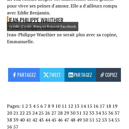
pour vivre ses peines d'amour. Elle a d'ailleurs rompu
avec Eddie Benjamin.
JEAN-PHILIPPE WAUTHIER
Crédit: Credit: Bonsoir Bonsoir/Facebook
Jean-Philippe Wauthier ne serait plus avec sa copine,
Emmanuelle.
PARTAGEZ
TWEET
PARTAGEZ
COPIEZ
Pages:
1
2
3
4
5
6
7
8
9
10
11
12
13
14
15
16
17
18
19
20
21
22
23
24
25
26
27
28
29
30
31
32
33
34
35
36
37
38
39
40
41
42
43
44
45
46
47
48
49
50
51
52
53
54
55
56
57