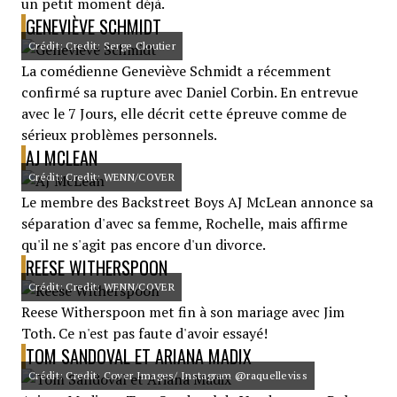
un petit moment déjà.
GENEVIÈVE SCHMIDT
Crédit: Credit: Serge Cloutier
La comédienne Geneviève Schmidt a récemment
confirmé sa rupture avec Daniel Corbin. En entrevue
avec le 7 Jours, elle décrit cette épreuve comme de
sérieux problèmes personnels.
AJ MCLEAN
Crédit: Credit: WENN/COVER
Le membre des Backstreet Boys AJ McLean annonce sa
séparation d'avec sa femme, Rochelle, mais affirme
qu'il ne s'agit pas encore d'un divorce.
REESE WITHERSPOON
Crédit: Credit: WENN/COVER
Reese Witherspoon met fin à son mariage avec Jim
Toth. Ce n'est pas faute d'avoir essayé!
TOM SANDOVAL ET ARIANA MADIX
Crédit: Credit: Cover Images/ Instagram @raquelleviss