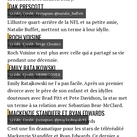
DAK PRESCOTT
Crédit: Credit: Instagram @natalie_buffett
L'illustre quart-arrière de la NFL et sa petite amie,
Natalie Buffet, mettent un terme à leur idylle.
ROCH VOISINE
Crédit: Credit: Serge Cloutier
Roch Voisine n'est plus avec celle qui a partagé sa vie
pendant une décennie.
EMILY RATAJKOWSKI
Crédit: Credit: WENN/COVER
Emily Ratajkowski ne l'a pas facile. Après un premier
divorce avec le père de son enfant et des idylles
douteuses avec Brad Pitt et Pete Davidson, la star met
un terme à sa relation avec Sebastian Bear-McClard.
MACKENZIE STANDIFER ET RYAN EDWARDS
Crédit: Credit: Instagram @mackedwards95
C'est une fin dramatique pour les stars de téléréalité
Mackenzie Standifer et Ryan Edwards. Ce dernier a