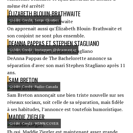
même été arrêté!
ÉLIZABETH BLOUIN-BRATHWAITE
Crédit: Credit: Serge Cloutier
On apprenait aussi qu'Élizabeth Blouin-Brathwaite et
son conjoint ne sont plus ensemble.
DEANNA PAPPAS ET STEPHEN STAGLIANO
Crédit: Credit: Instagram @deannastag
DeAnna Pappas de The Bachelorette annonce sa
séparation d'avec son mari Stephen Stagliano après 11
ans.
SAM BRETON
Crédit: Credit: Radio-Canada
Sam Breton annonçait une bien triste nouvelle sur ses
réseaux sociaux, soit celle de sa séparation, mais fidèle
à ses habitudes, l’annonce est toutefois humoristique.
MADDIE ZIEGLER
Crédit: Credit: WENN/COVER
Eh oui, Maddie Ziegler est maintenant assez grande