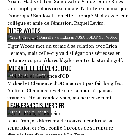
Ariana Madix et Tom Sandoval de Vanderpump Rules
sont impliqués dans un scandale d'adultère qui marque
l'Amérique! Sandoval a en effet trompé Madix avec leur
collègue et amie de l'émission, Raquel Leviss!
TIGER WOODS
Crédit: Credit: © Danielle Parhizkaran / USA TODAY NETWORK
Tiger Woods met un terme à sa relation avec Erica
Herman, mais celle-ci y va d'allégations sérieuses et
entame des procédures légales contre la star du golf.
MICKAËL ET CLÉMENCE D'OD
Crédit: Credit: Noovo
Mickaël et Clémence d'OD n'auront pas fait long feu.
Au final, Clémence révèle que l'amour n'a jamais
vraiment été au rendez-vous, malheureusement.
JEAN-FRANÇOIS MERCIER
Crédit: Credit: Capture
Jean-François Mercier a de nouveau confirmé sa
séparation et s'est confié à propos de sa rupture