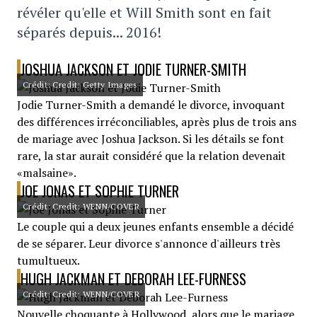
révéler qu'elle et Will Smith sont en fait
séparés depuis... 2016!
JOSHUA JACKSON ET JODIE TURNER-SMITH
Crédit: Credit: Getty Images
Jodie Turner-Smith a demandé le divorce, invoquant
des différences irréconciliables, après plus de trois ans
de mariage avec Joshua Jackson. Si les détails se font
rare, la star aurait considéré que la relation devenait
«malsaine».
JOE JONAS ET SOPHIE TURNER
Crédit: Credit: WENN/COVER
Le couple qui a deux jeunes enfants ensemble a décidé
de se séparer. Leur divorce s'annonce d'ailleurs très
tumultueux.
HUGH JACKMAN ET DEBORAH LEE-FURNESS
Crédit: Credit: WENN/COVER
Nouvelle choquante à Hollywood, alors que le mariage