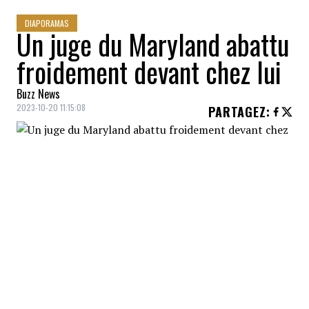
DIAPORAMAS
Un juge du Maryland abattu
froidement devant chez lui
Buzz News
2023-10-20 11:15:08
PARTAGEZ
:
Le juge de la cour du Maryland Andrew
Wilkinson a été tué par balles devant son
domicile. Il a été retrouvé sans vie dans
l'entrée de sa résidence. Le juge aurait été
atteint de plusieurs projectiles. Il avait 52
ans.