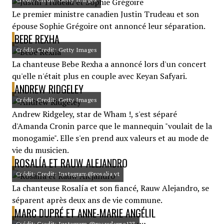
Le premier ministre canadien Justin Trudeau et son
épouse Sophie Grégoire ont annoncé leur séparation.
BEBE REXHA
Crédit: Credit: Getty Images
La chanteuse Bebe Rexha a annoncé lors d'un concert
qu'elle n'était plus en couple avec Keyan Safyari.
ANDREW RIDGELEY
Crédit: Credit: Getty Images
Andrew Ridgeley, star de Wham !, s'est séparé
d'Amanda Cronin parce que le mannequin "voulait de la
monogamie". Elle s'en prend aux valeurs et au mode de
vie du musicien.
ROSALÍA ET RAUW ALEJANDRO
Crédit: Credit: Instagram@rosalia.vt
La chanteuse Rosalía et son fiancé, Rauw Alejandro, se
séparent après deux ans de vie commune.
MARC DUPRÉ ET ANNE-MARIE ANGÉLIL
Crédit: Credit: Instagram @marcdupre123