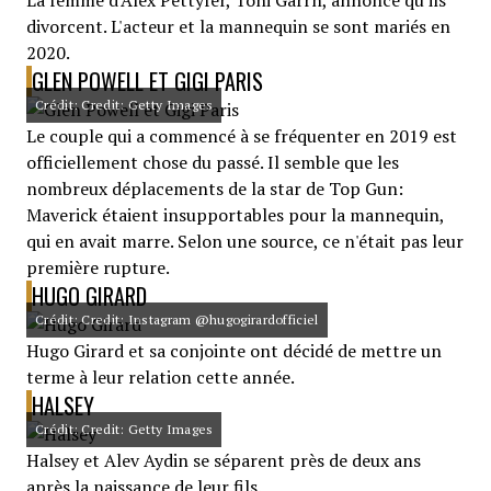
La femme d'Alex Pettyfer, Toni Garrn, annonce qu'ils
divorcent. L'acteur et la mannequin se sont mariés en
2020.
GLEN POWELL ET GIGI PARIS
Crédit: Credit: Getty Images
Le couple qui a commencé à se fréquenter en 2019 est
officiellement chose du passé. Il semble que les
nombreux déplacements de la star de Top Gun:
Maverick étaient insupportables pour la mannequin,
qui en avait marre. Selon une source, ce n'était pas leur
première rupture.
HUGO GIRARD
Crédit: Credit: Instagram @hugogirardofficiel
Hugo Girard et sa conjointe ont décidé de mettre un
terme à leur relation cette année.
HALSEY
Crédit: Credit: Getty Images
Halsey et Alev Aydin se séparent près de deux ans
après la naissance de leur fils.