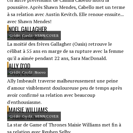
Un autre prétendant de Camila Cabello mord la
poussière. Après Shawn Mendes, Cabello met un terme
à sa relation avec Austin Kevitch. Elle renoue ensuite...
avec Shawn Mendes!
NOEL GALLAGHER
Crédit: Credit: WENN/COVER
La moitié des frères Gallagher (Oasis) retrouve le
célibat à 55 ans en marge de sa rupture avec la femme
qu'il a aimée pendant 22 ans, Sara MacDonald.
ALLY D'OD
Crédit: Credit: Noovo
Ally Imbeault traverse malheureusement une peine
d'amour visiblement douloureuse peu de temps après
avoir confirmé sa relation avec beaucoup
d'enthousiasme.
MAISIE WILLIAMS
Crédit: Credit: WENN/COVER
La star de Game of Thrones Maisie Williams met fin à
sa relation avec Reuben Selby.