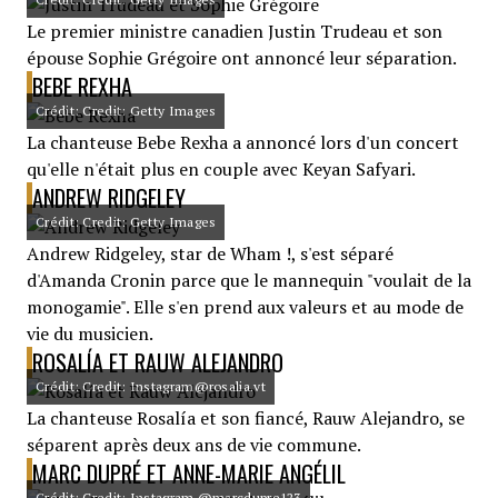
Le premier ministre canadien Justin Trudeau et son
épouse Sophie Grégoire ont annoncé leur séparation.
BEBE REXHA
Crédit: Credit: Getty Images
La chanteuse Bebe Rexha a annoncé lors d'un concert
qu'elle n'était plus en couple avec Keyan Safyari.
ANDREW RIDGELEY
Crédit: Credit: Getty Images
Andrew Ridgeley, star de Wham !, s'est séparé
d'Amanda Cronin parce que le mannequin "voulait de la
monogamie". Elle s'en prend aux valeurs et au mode de
vie du musicien.
ROSALÍA ET RAUW ALEJANDRO
Crédit: Credit: Instagram@rosalia.vt
La chanteuse Rosalía et son fiancé, Rauw Alejandro, se
séparent après deux ans de vie commune.
MARC DUPRÉ ET ANNE-MARIE ANGÉLIL
Crédit: Credit: Instagram @marcdupre123