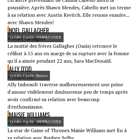
Un autre prétendant de Camila Cabello mord la
poussière. Après Shawn Mendes, Cabello met un terme
à sa relation avec Austin Kevitch. Elle renoue ensuite...
avec Shawn Mendes!
NOEL GALLAGHER
Crédit: Credit: WENN/COVER
La moitié des frères Gallagher (Oasis) retrouve le
célibat à 55 ans en marge de sa rupture avec la femme
qu'il a aimée pendant 22 ans, Sara MacDonald.
ALLY D'OD
Crédit: Credit: Noovo
Ally Imbeault traverse malheureusement une peine
d'amour visiblement douloureuse peu de temps après
avoir confirmé sa relation avec beaucoup
d'enthousiasme.
MAISIE WILLIAMS
Crédit: Credit: WENN/COVER
La star de Game of Thrones Maisie Williams met fin à
sa relation avec Reuben Selby.