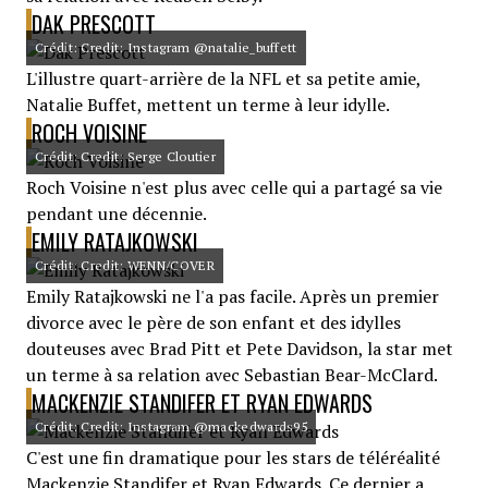
DAK PRESCOTT
Crédit: Credit: Instagram @natalie_buffett
L'illustre quart-arrière de la NFL et sa petite amie,
Natalie Buffet, mettent un terme à leur idylle.
ROCH VOISINE
Crédit: Credit: Serge Cloutier
Roch Voisine n'est plus avec celle qui a partagé sa vie
pendant une décennie.
EMILY RATAJKOWSKI
Crédit: Credit: WENN/COVER
Emily Ratajkowski ne l'a pas facile. Après un premier
divorce avec le père de son enfant et des idylles
douteuses avec Brad Pitt et Pete Davidson, la star met
un terme à sa relation avec Sebastian Bear-McClard.
MACKENZIE STANDIFER ET RYAN EDWARDS
Crédit: Credit: Instagram @mackedwards95
C'est une fin dramatique pour les stars de téléréalité
Mackenzie Standifer et Ryan Edwards. Ce dernier a