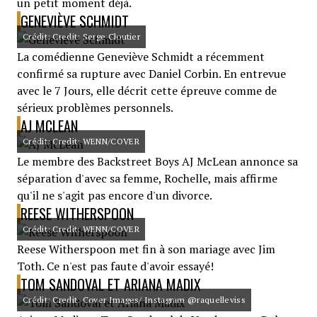
un petit moment déjà.
GENEVIÈVE SCHMIDT
Crédit: Credit: Serge Cloutier
La comédienne Geneviève Schmidt a récemment
confirmé sa rupture avec Daniel Corbin. En entrevue
avec le 7 Jours, elle décrit cette épreuve comme de
sérieux problèmes personnels.
AJ MCLEAN
Crédit: Credit: WENN/COVER
Le membre des Backstreet Boys AJ McLean annonce sa
séparation d'avec sa femme, Rochelle, mais affirme
qu'il ne s'agit pas encore d'un divorce.
REESE WITHERSPOON
Crédit: Credit: WENN/COVER
Reese Witherspoon met fin à son mariage avec Jim
Toth. Ce n'est pas faute d'avoir essayé!
TOM SANDOVAL ET ARIANA MADIX
Crédit: Credit: Cover Images/ Instagram @raquelleviss