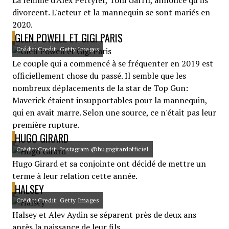
La femme d'Alex Pettyfer, Toni Garrn, annonce qu'ils
divorcent. L'acteur et la mannequin se sont mariés en
2020.
GLEN POWELL ET GIGI PARIS
Crédit: Credit: Getty Images
Le couple qui a commencé à se fréquenter en 2019 est
officiellement chose du passé. Il semble que les
nombreux déplacements de la star de Top Gun:
Maverick étaient insupportables pour la mannequin,
qui en avait marre. Selon une source, ce n'était pas leur
première rupture.
HUGO GIRARD
Crédit: Credit: Instagram @hugogirardofficiel
Hugo Girard et sa conjointe ont décidé de mettre un
terme à leur relation cette année.
HALSEY
Crédit: Credit: Getty Images
Halsey et Alev Aydin se séparent près de deux ans
après la naissance de leur fils.