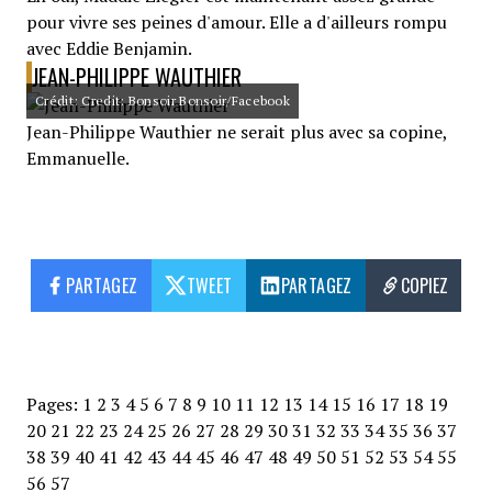
pour vivre ses peines d'amour. Elle a d'ailleurs rompu
avec Eddie Benjamin.
JEAN-PHILIPPE WAUTHIER
Crédit: Credit: Bonsoir Bonsoir/Facebook
Jean-Philippe Wauthier ne serait plus avec sa copine,
Emmanuelle.
PARTAGEZ
TWEET
PARTAGEZ
COPIEZ
Pages:
1
2
3
4
5
6
7
8
9
10
11
12
13
14
15
16
17
18
19
20
21
22
23
24
25
26
27
28
29
30
31
32
33
34
35
36
37
38
39
40
41
42
43
44
45
46
47
48
49
50
51
52
53
54
55
56
57