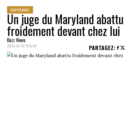
DIAPORAMAS
Un juge du Maryland abattu
froidement devant chez lui
Buzz News
2023-10-20 11:15:08
PARTAGEZ
:
Le juge de la cour du Maryland Andrew
Wilkinson a été tué par balles devant son
domicile. Il a été retrouvé sans vie dans
l'entrée de sa résidence. Le juge aurait été
atteint de plusieurs projectiles. Il avait 52
ans.