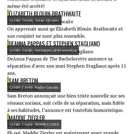
même été arrêté!
ÉLIZABETH BLOUIN-BRATHWAITE
Crédit: Credit: Serge Cloutier
On apprenait aussi qu'Élizabeth Blouin-Brathwaite et
son conjoint ne sont plus ensemble.
DEANNA PAPPAS ET STEPHEN STAGLIANO
Crédit: Credit: Instagram @deannastag
DeAnna Pappas de The Bachelorette annonce sa
séparation d'avec son mari Stephen Stagliano après 11
ans.
SAM BRETON
Crédit: Credit: Radio-Canada
Sam Breton annonçait une bien triste nouvelle sur ses
réseaux sociaux, soit celle de sa séparation, mais fidèle
à ses habitudes, l’annonce est toutefois humoristique.
MADDIE ZIEGLER
Crédit: Credit: WENN/COVER
Eh oui, Maddie Ziegler est maintenant assez grande