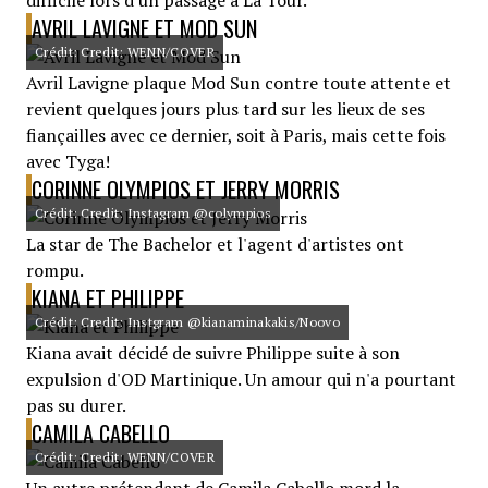
difficile lors d'un passage à La Tour.
AVRIL LAVIGNE ET MOD SUN
Crédit: Credit: WENN/COVER
Avril Lavigne plaque Mod Sun contre toute attente et
revient quelques jours plus tard sur les lieux de ses
fiançailles avec ce dernier, soit à Paris, mais cette fois
avec Tyga!
CORINNE OLYMPIOS ET JERRY MORRIS
Crédit: Credit: Instagram @colympios
La star de The Bachelor et l'agent d'artistes ont
rompu.
KIANA ET PHILIPPE
Crédit: Credit: Instgram @kianaminakakis/Noovo
Kiana avait décidé de suivre Philippe suite à son
expulsion d'OD Martinique. Un amour qui n'a pourtant
pas su durer.
CAMILA CABELLO
Crédit: Credit: WENN/COVER