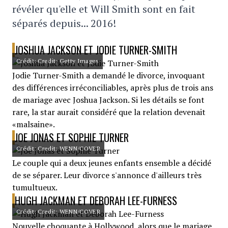
révéler qu'elle et Will Smith sont en fait
séparés depuis... 2016!
JOSHUA JACKSON ET JODIE TURNER-SMITH
Crédit: Credit: Getty Images
Jodie Turner-Smith a demandé le divorce, invoquant
des différences irréconciliables, après plus de trois ans
de mariage avec Joshua Jackson. Si les détails se font
rare, la star aurait considéré que la relation devenait
«malsaine».
JOE JONAS ET SOPHIE TURNER
Crédit: Credit: WENN/COVER
Le couple qui a deux jeunes enfants ensemble a décidé
de se séparer. Leur divorce s'annonce d'ailleurs très
tumultueux.
HUGH JACKMAN ET DEBORAH LEE-FURNESS
Crédit: Credit: WENN/COVER
Nouvelle choquante à Hollywood, alors que le mariage