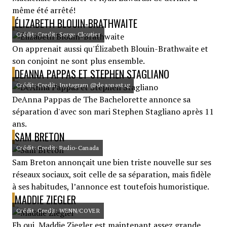
même été arrêté!
ÉLIZABETH BLOUIN-BRATHWAITE
Crédit: Credit: Serge Cloutier
On apprenait aussi qu'Élizabeth Blouin-Brathwaite et
son conjoint ne sont plus ensemble.
DEANNA PAPPAS ET STEPHEN STAGLIANO
Crédit: Credit: Instagram @deannastag
DeAnna Pappas de The Bachelorette annonce sa
séparation d'avec son mari Stephen Stagliano après 11
ans.
SAM BRETON
Crédit: Credit: Radio-Canada
Sam Breton annonçait une bien triste nouvelle sur ses
réseaux sociaux, soit celle de sa séparation, mais fidèle
à ses habitudes, l’annonce est toutefois humoristique.
MADDIE ZIEGLER
Crédit: Credit: WENN/COVER
Eh oui, Maddie Ziegler est maintenant assez grande