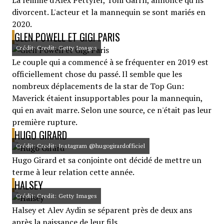
La femme d'Alex Pettyfer, Toni Garrn, annonce qu'ils
divorcent. L'acteur et la mannequin se sont mariés en
2020.
GLEN POWELL ET GIGI PARIS
Crédit: Credit: Getty Images
Le couple qui a commencé à se fréquenter en 2019 est
officiellement chose du passé. Il semble que les
nombreux déplacements de la star de Top Gun:
Maverick étaient insupportables pour la mannequin,
qui en avait marre. Selon une source, ce n'était pas leur
première rupture.
HUGO GIRARD
Crédit: Credit: Instagram @hugogirardofficiel
Hugo Girard et sa conjointe ont décidé de mettre un
terme à leur relation cette année.
HALSEY
Crédit: Credit: Getty Images
Halsey et Alev Aydin se séparent près de deux ans
après la naissance de leur fils.