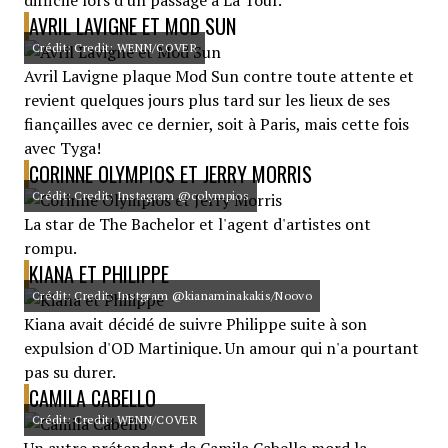
difficile lors d'un passage à La Tour.
AVRIL LAVIGNE ET MOD SUN
Crédit: Credit: WENN/COVER
Avril Lavigne plaque Mod Sun contre toute attente et
revient quelques jours plus tard sur les lieux de ses
fiançailles avec ce dernier, soit à Paris, mais cette fois
avec Tyga!
CORINNE OLYMPIOS ET JERRY MORRIS
Crédit: Credit: Instagram @colympios
La star de The Bachelor et l'agent d'artistes ont
rompu.
KIANA ET PHILIPPE
Crédit: Credit: Instgram @kianaminakakis/Noovo
Kiana avait décidé de suivre Philippe suite à son
expulsion d'OD Martinique. Un amour qui n'a pourtant
pas su durer.
CAMILA CABELLO
Crédit: Credit: WENN/COVER