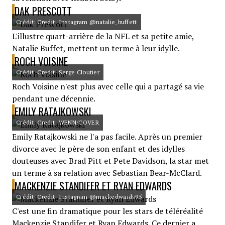
DAK PRESCOTT
Crédit: Credit: Instagram @natalie_buffett
L'illustre quart-arrière de la NFL et sa petite amie,
Natalie Buffet, mettent un terme à leur idylle.
ROCH VOISINE
Crédit: Credit: Serge Cloutier
Roch Voisine n'est plus avec celle qui a partagé sa vie
pendant une décennie.
EMILY RATAJKOWSKI
Crédit: Credit: WENN/COVER
Emily Ratajkowski ne l'a pas facile. Après un premier
divorce avec le père de son enfant et des idylles
douteuses avec Brad Pitt et Pete Davidson, la star met
un terme à sa relation avec Sebastian Bear-McClard.
MACKENZIE STANDIFER ET RYAN EDWARDS
Crédit: Credit: Instagram @mackedwards95
C'est une fin dramatique pour les stars de téléréalité
Mackenzie Standifer et Ryan Edwards. Ce dernier a