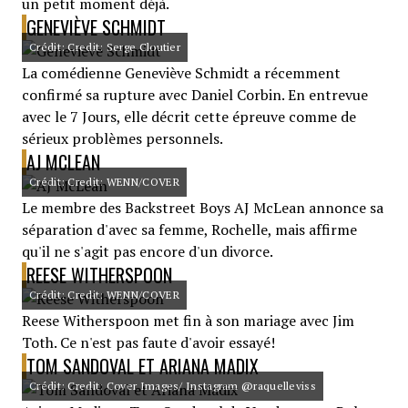
un petit moment déjà.
GENEVIÈVE SCHMIDT
Crédit: Credit: Serge Cloutier
La comédienne Geneviève Schmidt a récemment
confirmé sa rupture avec Daniel Corbin. En entrevue
avec le 7 Jours, elle décrit cette épreuve comme de
sérieux problèmes personnels.
AJ MCLEAN
Crédit: Credit: WENN/COVER
Le membre des Backstreet Boys AJ McLean annonce sa
séparation d'avec sa femme, Rochelle, mais affirme
qu'il ne s'agit pas encore d'un divorce.
REESE WITHERSPOON
Crédit: Credit: WENN/COVER
Reese Witherspoon met fin à son mariage avec Jim
Toth. Ce n'est pas faute d'avoir essayé!
TOM SANDOVAL ET ARIANA MADIX
Crédit: Credit: Cover Images/ Instagram @raquelleviss