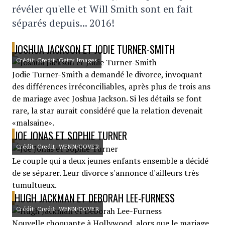
révéler qu'elle et Will Smith sont en fait
séparés depuis... 2016!
JOSHUA JACKSON ET JODIE TURNER-SMITH
Crédit: Credit: Getty Images
Jodie Turner-Smith a demandé le divorce, invoquant
des différences irréconciliables, après plus de trois ans
de mariage avec Joshua Jackson. Si les détails se font
rare, la star aurait considéré que la relation devenait
«malsaine».
JOE JONAS ET SOPHIE TURNER
Crédit: Credit: WENN/COVER
Le couple qui a deux jeunes enfants ensemble a décidé
de se séparer. Leur divorce s'annonce d'ailleurs très
tumultueux.
HUGH JACKMAN ET DEBORAH LEE-FURNESS
Crédit: Credit: WENN/COVER
Nouvelle choquante à Hollywood, alors que le mariage