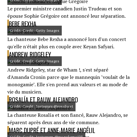
Le premier ministre canadien Justin Trudeau et son
épouse Sophie Grégoire ont annoncé leur séparation.
BEBE REXHA
Crédit: Credit: Getty Images
La chanteuse Bebe Rexha a annoncé lors d'un concert
qu'elle n'était plus en couple avec Keyan Safyari.
ANDREW RIDGELEY
Crédit: Credit: Getty Images
Andrew Ridgeley, star de Wham !, s'est séparé
d'Amanda Cronin parce que le mannequin "voulait de la
monogamie". Elle s'en prend aux valeurs et au mode de
vie du musicien.
ROSALÍA ET RAUW ALEJANDRO
Crédit: Credit: Instagram@rosalia.vt
La chanteuse Rosalía et son fiancé, Rauw Alejandro, se
séparent après deux ans de vie commune.
MARC DUPRÉ ET ANNE-MARIE ANGÉLIL
Crédit: Credit: Instagram @marcdupre123