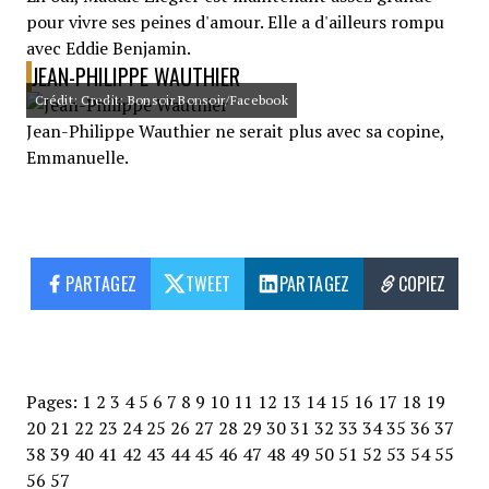
pour vivre ses peines d'amour. Elle a d'ailleurs rompu
avec Eddie Benjamin.
JEAN-PHILIPPE WAUTHIER
Crédit: Credit: Bonsoir Bonsoir/Facebook
Jean-Philippe Wauthier ne serait plus avec sa copine,
Emmanuelle.
PARTAGEZ
TWEET
PARTAGEZ
COPIEZ
Pages:
1
2
3
4
5
6
7
8
9
10
11
12
13
14
15
16
17
18
19
20
21
22
23
24
25
26
27
28
29
30
31
32
33
34
35
36
37
38
39
40
41
42
43
44
45
46
47
48
49
50
51
52
53
54
55
56
57