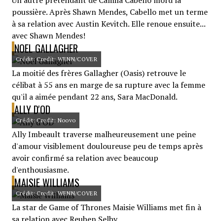
Un autre prétendant de Camila Cabello mord la
poussière. Après Shawn Mendes, Cabello met un terme
à sa relation avec Austin Kevitch. Elle renoue ensuite...
avec Shawn Mendes!
NOEL GALLAGHER
Crédit: Credit: WENN/COVER
La moitié des frères Gallagher (Oasis) retrouve le
célibat à 55 ans en marge de sa rupture avec la femme
qu'il a aimée pendant 22 ans, Sara MacDonald.
ALLY D'OD
Crédit: Credit: Noovo
Ally Imbeault traverse malheureusement une peine
d'amour visiblement douloureuse peu de temps après
avoir confirmé sa relation avec beaucoup
d'enthousiasme.
MAISIE WILLIAMS
Crédit: Credit: WENN/COVER
La star de Game of Thrones Maisie Williams met fin à
sa relation avec Reuben Selby.