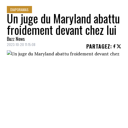
DIAPORAMAS
Un juge du Maryland abattu
froidement devant chez lui
Buzz News
2023-10-20 11:15:08
PARTAGEZ
:
Le juge de la cour du Maryland Andrew
Wilkinson a été tué par balles devant son
domicile. Il a été retrouvé sans vie dans
l'entrée de sa résidence. Le juge aurait été
atteint de plusieurs projectiles. Il avait 52
ans.