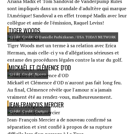
Ariana Madix et Tom Sandoval de Vanderpump Rules
sont impliqués dans un scandale d'adultère qui marque
l'Amérique! Sandoval a en effet trompé Madix avec leur
collègue et amie de l'émission, Raquel Leviss!
TIGER WOODS
Crédit: Credit: © Danielle Parhizkaran / USA TODAY NETWORK
Tiger Woods met un terme à sa relation avec Erica
Herman, mais celle-ci y va d'allégations sérieuses et
entame des procédures légales contre la star du golf.
MICKAËL ET CLÉMENCE D'OD
Crédit: Credit: Noovo
Mickaël et Clémence d'OD n'auront pas fait long feu.
Au final, Clémence révèle que l'amour n'a jamais
vraiment été au rendez-vous, malheureusement.
JEAN-FRANÇOIS MERCIER
Crédit: Credit: Capture
Jean-François Mercier a de nouveau confirmé sa
séparation et s'est confié à propos de sa rupture