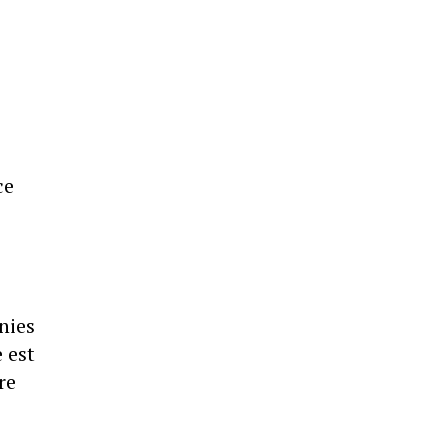
s
ce
nies
 est
re