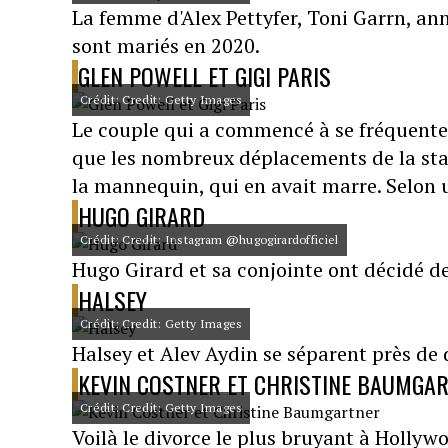
La femme d'Alex Pettyfer, Toni Garrn, ann
sont mariés en 2020.
GLEN POWELL ET GIGI PARIS
Crédit: Credit: Getty Images
Le couple qui a commencé à se fréquenter
que les nombreux déplacements de la sta
la mannequin, qui en avait marre. Selon u
HUGO GIRARD
Crédit: Credit: Instagram @hugogirardofficiel
Hugo Girard et sa conjointe ont décidé de
HALSEY
Crédit: Credit: Getty Images
Halsey et Alev Aydin se séparent près de d
KEVIN COSTNER ET CHRISTINE BAUMGA
Crédit: Credit: Getty Images
Voilà le divorce le plus bruyant à Hollyw