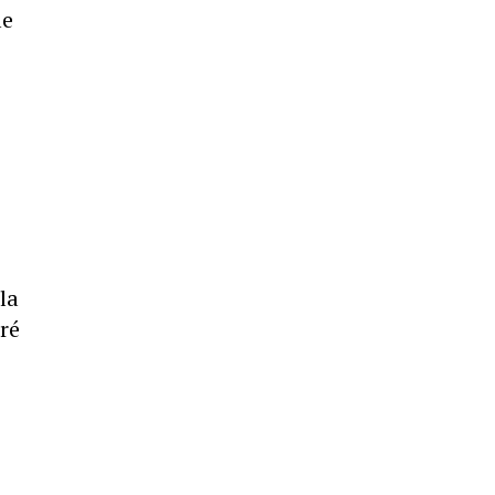
le
la
ré