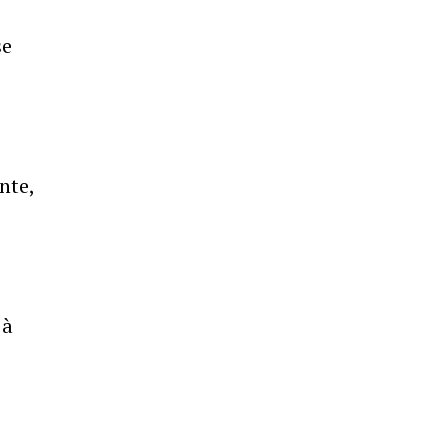
se
nte,
 à