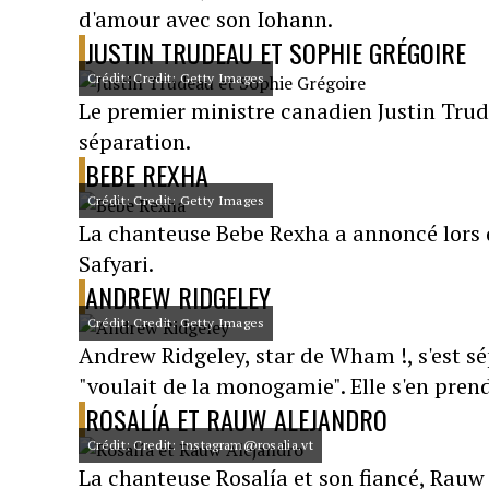
d'amour avec son Iohann.
JUSTIN TRUDEAU ET SOPHIE GRÉGOIRE
Crédit: Credit: Getty Images
Le premier ministre canadien Justin Tru
séparation.
BEBE REXHA
Crédit: Credit: Getty Images
La chanteuse Bebe Rexha a annoncé lors d
Safyari.
ANDREW RIDGELEY
Crédit: Credit: Getty Images
Andrew Ridgeley, star de Wham !, s'est 
"voulait de la monogamie". Elle s'en pren
ROSALÍA ET RAUW ALEJANDRO
Crédit: Credit: Instagram@rosalia.vt
La chanteuse Rosalía et son fiancé, Rauw