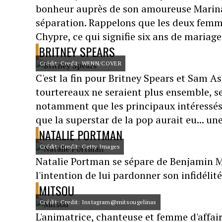
bonheur auprès de son amoureuse Marina
séparation. Rappelons que les deux femme
Chypre, ce qui signifie six ans de mariage
BRITNEY SPEARS
Crédit: Credit: WENN/COVER
C'est la fin pour Britney Spears et Sam Asg
tourtereaux ne seraient plus ensemble, s
notamment que les principaux intéressés
que la superstar de la pop aurait eu... une
NATALIE PORTMAN
Crédit: Credit: Getty Images
Natalie Portman se sépare de Benjamin Mi
l'intention de lui pardonner son infidélit
MITSOU
Crédit: Credit: Instagram@mitsougelinas
L'animatrice, chanteuse et femme d'affai