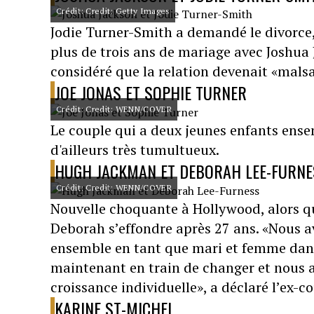
Crédit: Credit: Getty Images
Jodie Turner-Smith a demandé le divorce, 
plus de trois ans de mariage avec Joshua Ja
considéré que la relation devenait «malsa
JOE JONAS ET SOPHIE TURNER
Crédit: Credit: WENN/COVER
Le couple qui a deux jeunes enfants ense
d'ailleurs très tumultueux.
HUGH JACKMAN ET DEBORAH LEE-FURNE
Crédit: Credit: WENN/COVER
Nouvelle choquante à Hollywood, alors 
Deborah s’effondre après 27 ans. «Nous a
ensemble en tant que mari et femme dans
maintenant en train de changer et nous 
croissance individuelle», a déclaré l’ex
KARINE ST-MICHEL