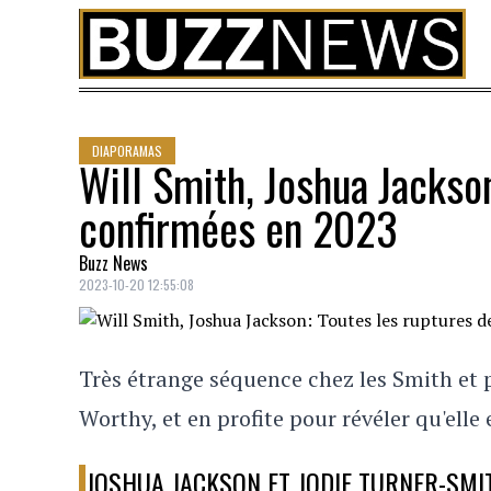
Skip to content
DIAPORAMAS
Will Smith, Joshua Jackson
confirmées en 2023
Buzz News
2023-10-20 12:55:08
Très étrange séquence chez les Smith et po
Worthy, et en profite pour révéler qu'elle 
JOSHUA JACKSON ET JODIE TURNER-SMI