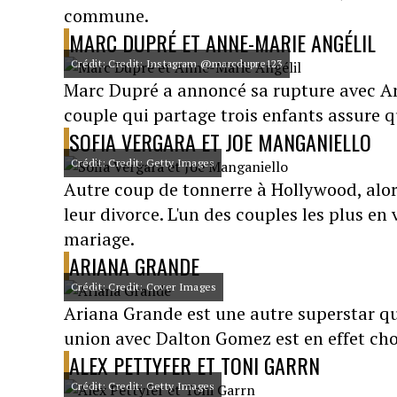
commune.
MARC DUPRÉ ET ANNE-MARIE ANGÉLIL
Crédit: Credit: Instagram @marcdupre123
Marc Dupré a annoncé sa rupture avec An
couple qui partage trois enfants assure q
SOFIA VERGARA ET JOE MANGANIELLO
Crédit: Credit: Getty Images
Autre coup de tonnerre à Hollywood, alor
leur divorce. L'un des couples les plus e
mariage.
ARIANA GRANDE
Crédit: Credit: Cover Images
Ariana Grande est une autre superstar q
union avec Dalton Gomez est en effet cho
ALEX PETTYFER ET TONI GARRN
Crédit: Credit: Getty Images