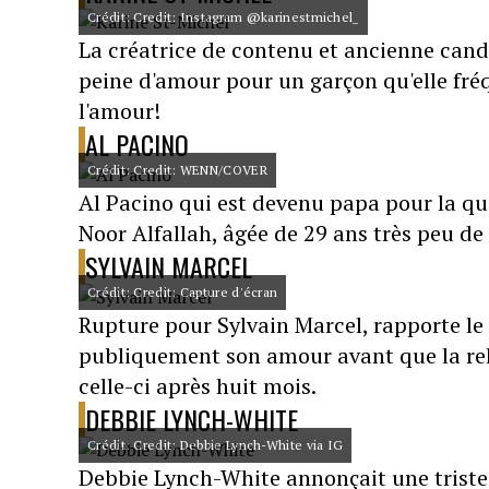
Crédit: Credit: Instagram @karinestmichel_
La créatrice de contenu et ancienne can
peine d'amour pour un garçon qu'elle fré
l'amour!
AL PACINO
Crédit: Credit: WENN/COVER
Al Pacino qui est devenu papa pour la qua
Noor Alfallah, âgée de 29 ans très peu de
SYLVAIN MARCEL
Crédit: Credit: Capture d'écran
Rupture pour Sylvain Marcel, rapporte le 
publiquement son amour avant que la rela
celle-ci après huit mois.
DEBBIE LYNCH-WHITE
Crédit: Credit: Debbie Lynch-White via IG
Debbie Lynch-White annonçait une triste n