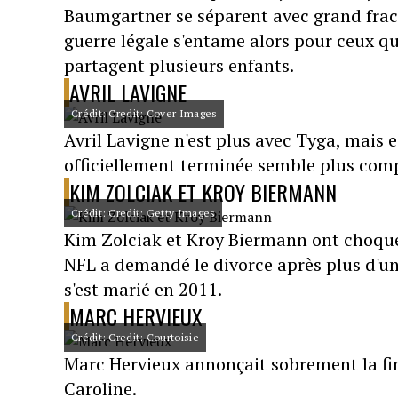
Baumgartner se séparent avec grand fracas
guerre légale s'entame alors pour ceux q
partagent plusieurs enfants.
AVRIL LAVIGNE
Crédit: Credit: Cover Images
Avril Lavigne n'est plus avec Tyga, mais e
officiellement terminée semble plus comple
KIM ZOLCIAK ET KROY BIERMANN
Crédit: Credit: Getty Images
Kim Zolciak et Kroy Biermann ont choqué l
NFL a demandé le divorce après plus d'u
s'est marié en 2011.
MARC HERVIEUX
Crédit: Credit: Courtoisie
Marc Hervieux annonçait sobrement la fin
Caroline.