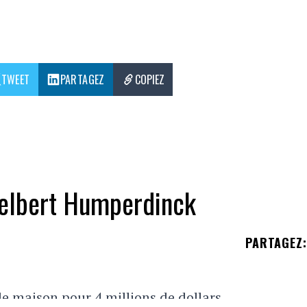
TWEET
PARTAGEZ
COPIEZ
gelbert Humperdinck
PARTAGEZ
:
 maison pour 4 millions de dollars.