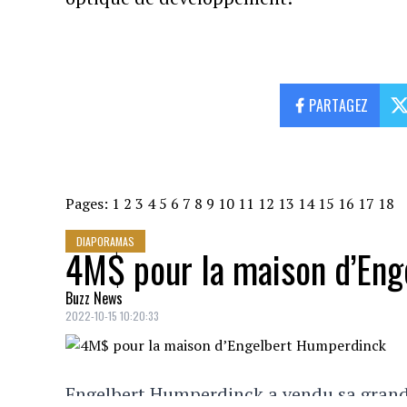
PARTAGEZ
Pages:
1
2
3
4
5
6
7
8
9
10
11
12
13
14
15
16
17
18
DIAPORAMAS
4M$ pour la maison d’En
Buzz News
2022-10-15 10:20:33
Engelbert Humperdinck a vendu sa grande