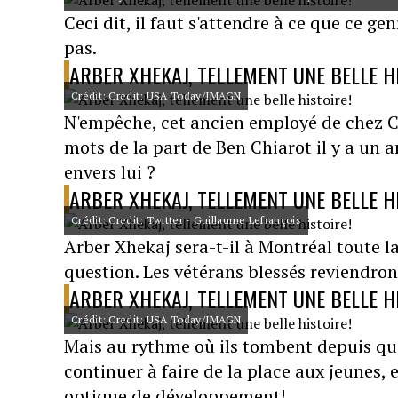
Ceci dit, il faut s'attendre à ce que ce ge
pas.
ARBER XHEKAJ, TELLEMENT UNE BELLE H
Crédit: Credit: USA Today/IMAGN
N'empêche, cet ancien employé de chez Cos
mots de la part de Ben Chiarot il y a un a
envers lui ?
ARBER XHEKAJ, TELLEMENT UNE BELLE H
Crédit: Credit: Twitter - Guillaume Lefrançois
Arber Xhekaj sera-t-il à Montréal toute la
question. Les vétérans blessés reviendron
ARBER XHEKAJ, TELLEMENT UNE BELLE H
Crédit: Credit: USA Today/IMAGN
Mais au rythme où ils tombent depuis que
continuer à faire de la place aux jeunes,
optique de développement!