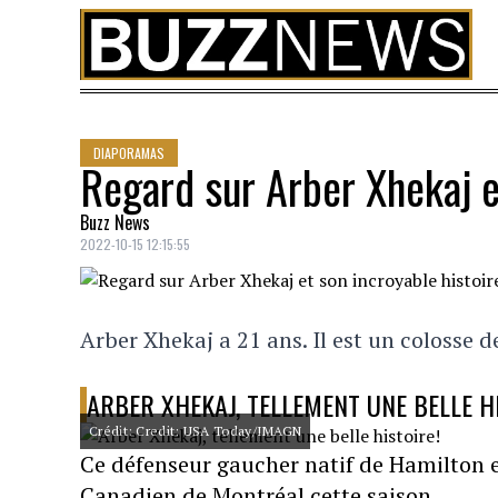
Skip to content
DIAPORAMAS
Regard sur Arber Xhekaj e
Buzz News
2022-10-15 12:15:55
Arber Xhekaj a 21 ans. Il est un colosse d
ARBER XHEKAJ, TELLEMENT UNE BELLE H
Crédit: Credit: USA Today/IMAGN
Ce défenseur gaucher natif de Hamilton en
Canadien de Montréal cette saison.