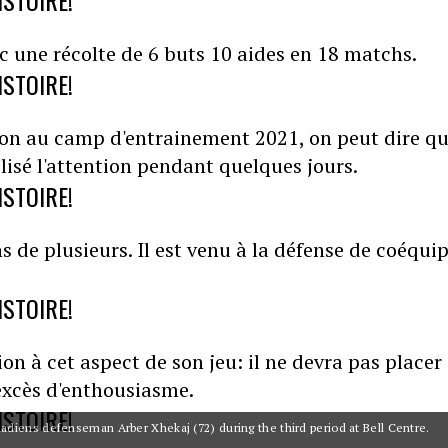
ISTOIRE!
ec une récolte de 6 buts 10 aides en 18 matchs.
ISTOIRE!
ntion au camp d'entrainement 2021, on peut dire qu
lisé l'attention pendant quelques jours.
ISTOIRE!
ons de plusieurs. Il est venu à la défense de coéquip
ISTOIRE!
ion à cet aspect de son jeu: il ne devra pas placer
 excès d'enthousiasme.
ISTOIRE!
adiens defenseman Arber Xhekaj (72) during the third period at Bell Centre.