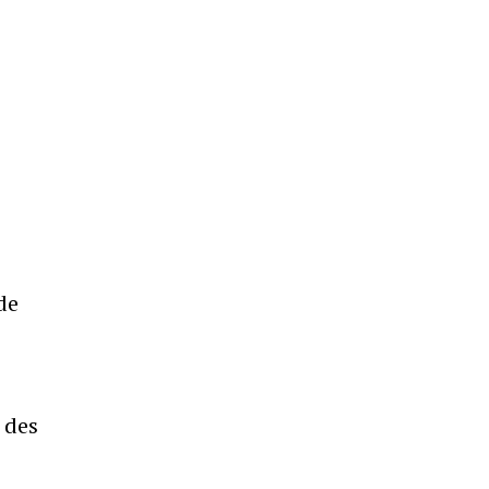
de
 des