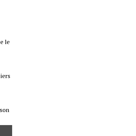
e le
iers
 son