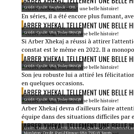
ARBER XHEKAJ, TELLEMENT UNE BELLE H
Crédit: Credit: Facebook - CHL
En séries, il a été encore plus fumant, av
ARBER XHEKAJ, TELLEMENT UNE BELLE H
Crédit: Credit: USA Today/IMAGN
Si Arber Xhekaj a réussi à attirer l'atte
constat est le même en 2022. Il a monopo
ARBER XHEKAJ, TELLEMENT UNE BELLE H
Crédit: Credit: USA Today/IMAGN
Son jeu robuste lui a attiré les félicitati
en quelques occasions.
ARBER XHEKAJ, TELLEMENT UNE BELLE H
Crédit: Credit: USA Today/IMAGN
Arber Xhekaj devra d'ailleurs faire attent
équipe dans des situations difficiles par
ARBER XHEKAJ, TELLEMENT UNE BELLE H
Crédit: Credit: Oct 3, 2022; Montreal, Quebec, CAN; Montreal Can
Mandatory Credit: David Kirouac-USA TODAY Sports