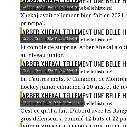
ARBER XHEKAJ, TELLEMENT UNE BELLE H
Crédit: Credit: USA Today/IMAGN
Xhekaj avait tellement bien fait en 2021 
principal.
ARBER XHEKAJ, TELLEMENT UNE BELLE H
Crédit: Credit: USA Today/IMAGN
Et comble de surprise, Arber Xhekaj a ob
au niveau junior.
ARBER XHEKAJ, TELLEMENT UNE BELLE H
Crédit: Credit: USA Today/IMAGN
En d'autres mots, le Canadien de Montré
hockey junior canadien à 20 ans, et de r
ARBER XHEKAJ, TELLEMENT UNE BELLE H
Crédit: Credit: Twitter Nick Wanshyn
C'est ce qu'il a fait. D'abord avec les Ra
gros défenseur a cumulé 12 buts et 22 pa