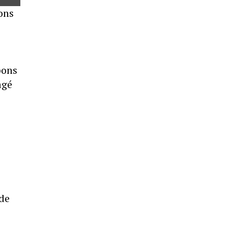
ions
bons
agé
 de