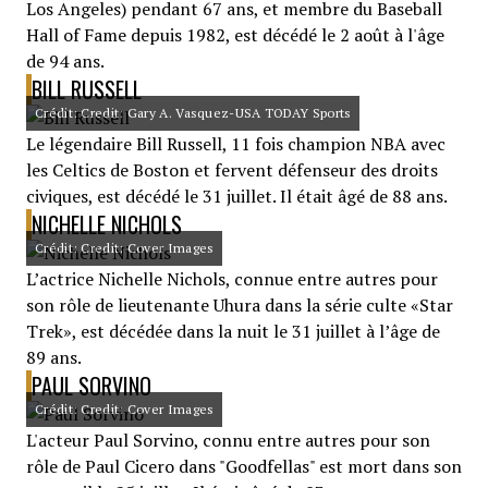
Los Angeles) pendant 67 ans, et membre du Baseball
Hall of Fame depuis 1982, est décédé le 2 août à l'âge
de 94 ans.
BILL RUSSELL
Crédit: Credit: Gary A. Vasquez-USA TODAY Sports
Le légendaire Bill Russell, 11 fois champion NBA avec
les Celtics de Boston et fervent défenseur des droits
civiques, est décédé le 31 juillet. Il était âgé de 88 ans.
NICHELLE NICHOLS
Crédit: Credit: Cover Images
L’actrice Nichelle Nichols, connue entre autres pour
son rôle de lieutenante Uhura dans la série culte «Star
Trek», est décédée dans la nuit le 31 juillet à l’âge de
89 ans.
PAUL SORVINO
Crédit: Credit: Cover Images
L'acteur Paul Sorvino, connu entre autres pour son
rôle de Paul Cicero dans "Goodfellas" est mort dans son