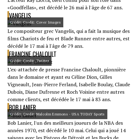
L'acteur Ray Liotta, bien connu pour son rôle dans
«Goodfellas», est décédé le 26 mai à l'âge de 67 ans.
VANGELIS
Crédit: Credit: Cover Images
Le compositeur grec Vangelis, qui a fait la musique des
films Chariots de feu et Blade Runner entre autres, est
décédé le 17 mai à l'âge de 79 ans.
FRANCINE CHALOULT
Crédit: Credit: Twitter
L’ex-attachée de presse Francine Chaloult, pionnière
dans le domaine et ayant eu Céline Dion, Gilles
Vigneault, Jean-Pierre Ferland, Isabelle Boulay, Claude
Dubois, Diane Dufresne et Roch Voisine entre autres
comme clients, est décédée le 17 mai à 83 ans.
BOB LANIER
Crédit: Credit: Malcolm Emmons - USA TODAY Sports
Bob Lanier, l'un des meilleurs joueurs de la NBA des
années 1970, est décédé le 10 mai. Celui qui a joué 14
saisons avec les Pistons de Détroit et les Bucks de