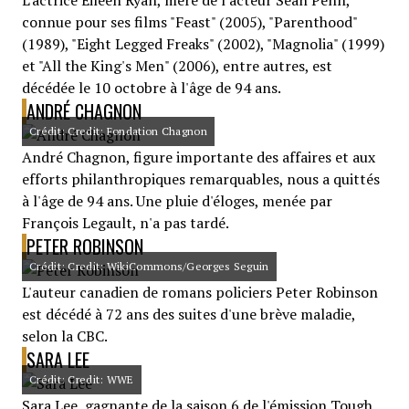
L'actrice Eileen Ryan, mère de l'acteur Sean Penn,
connue pour ses films "Feast" (2005), "Parenthood"
(1989), "Eight Legged Freaks" (2002), "Magnolia" (1999)
et "All the King's Men" (2006), entre autres, est
décédée le 10 octobre à l'âge de 94 ans.
ANDRÉ CHAGNON
Crédit: Credit: Fondation Chagnon
André Chagnon, figure importante des affaires et aux
efforts philanthropiques remarquables, nous a quittés
à l'âge de 94 ans. Une pluie d'éloges, menée par
François Legault, n'a pas tardé.
PETER ROBINSON
Crédit: Credit: WikiCommons/Georges Seguin
L'auteur canadien de romans policiers Peter Robinson
est décédé à 72 ans des suites d'une brève maladie,
selon la CBC.
SARA LEE
Crédit: Credit: WWE
Sara Lee, gagnante de la saison 6 de l'émission Tough