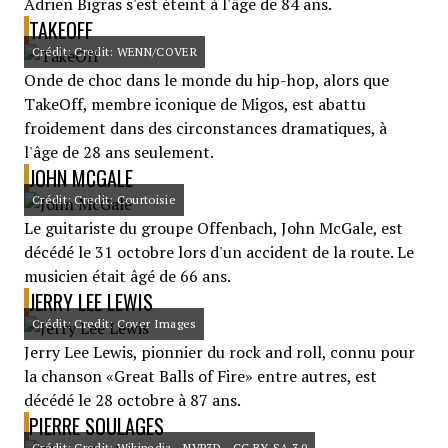
Adrien Bigras s'est éteint à l'âge de 84 ans.
TAKEOFF
Crédit: Credit: WENN/COVER
Onde de choc dans le monde du hip-hop, alors que
TakeOff, membre iconique de Migos, est abattu
froidement dans des circonstances dramatiques, à
l'âge de 28 ans seulement.
JOHN MCGALE
Crédit: Credit: Courtoisie
Le guitariste du groupe Offenbach, John McGale, est
décédé le 31 octobre lors d'un accident de la route. Le
musicien était âgé de 66 ans.
JERRY LEE LEWIS
Crédit: Credit: Cover Images
Jerry Lee Lewis, pionnier du rock and roll, connu pour
la chanson «Great Balls of Fire» entre autres, est
décédé le 28 octobre à 87 ans.
PIERRE SOULAGES
Crédit: Credit: Wikipedia - NVP3D - CC BY-SA 3.0