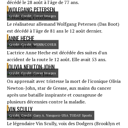
décédé le 28 août à l'âge de 77 ans.
WOLFGANG PETERSEN
Crédit: Credit: Cover Images
Le réalisateur allemand Wolfgang Petersen (Das Boot)
est décédé à l'âge de 81 ans le 12 août dernier.
ANNE HECHE
Crédit: Credit: WENN/COVER
L'actrice Anne Heche est décédée des suites d'un
accident de la route le 12 août. Elle avait 53 ans.
OLIVIA NEWTON-JOHN
Crédit: Credit: Cover Images
On apprenait avec tristesse la mort de l'iconique Olivia
Newton-John, star de Grease, aux mains du cancer
après une bataille inspirante et courageuse de
plusieurs décennies contre la maladie.
VIN SCULLY
Crédit: Credit: Gary A. Vasquez-USA TODAY Sports
Le légendaire Vin Scully, voix des Dodgers (Brooklyn et