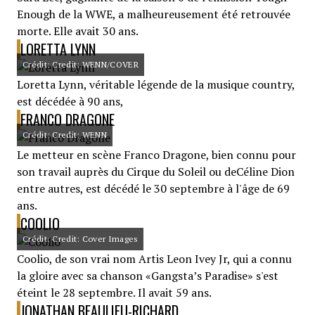
Enough de la WWE, a malheureusement été retrouvée
morte. Elle avait 30 ans.
LORETTA LYNN
Crédit: Credit: WENN/COVER
Loretta Lynn, véritable légende de la musique country,
est décédée à 90 ans,
FRANCO DRAGONE
Crédit: Credit: WENN
Le metteur en scène Franco Dragone, bien connu pour
son travail auprès du Cirque du Soleil ou deCéline Dion
entre autres, est décédé le 30 septembre à l'âge de 69
ans.
COOLIO
Crédit: Credit: Cover Images
Coolio, de son vrai nom Artis Leon Ivey Jr, qui a connu
la gloire avec sa chanson «Gangsta’s Paradise» s'est
éteint le 28 septembre. Il avait 59 ans.
JONATHAN BEAULIEU-RICHARD