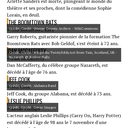
Arlette Sanders est morte, plongeant le monde du
théâtre et ses proches, dont la comédienne Sophie
Lorain, en deuil.
THE BOOMTOWN RATS
Crédit: Credit: Orange County Archive - WikiCommons
Garry Roberts, guitariste pionnier de la formation The
Boomtown Rats avec Bob Geldof, s'est éteint à 72 ans.
DAN MCCAFFERTY
Crédit: Credit: Wikipedia/Twistyfoldy.net from Tain, Scotland, UK -
Nazareth @ Rothes Halls
Dan McCafferty, du célèbre groupe Nazareth, est
décédé à l'âge de 76 ans.
JEFF COOK
Crédit: Credit: Alabama Band
Jeff Cook, du groupe Alabama, est décédé à 73 ans.
LESLIE PHILLIPS
Crédit: Credit: Cover Images
L'acteur anglais Leslie Phillips (Carry On, Harry Potter)
est décédé à l'âge de 98 ans le 7 novembre d'une