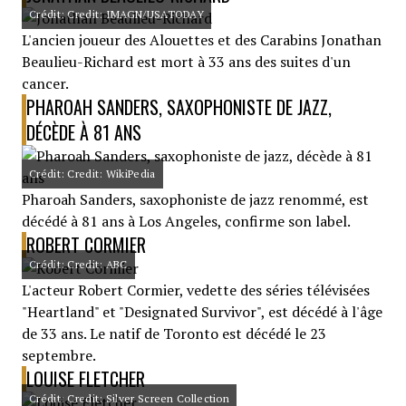
Crédit: Credit: IMAGN/USATODAY
L'ancien joueur des Alouettes et des Carabins Jonathan
Beaulieu-Richard est mort à 33 ans des suites d'un
cancer.
PHAROAH SANDERS, SAXOPHONISTE DE JAZZ,
DÉCÈDE À 81 ANS
Crédit: Credit: WikiPedia
Pharoah Sanders, saxophoniste de jazz renommé, est
décédé à 81 ans à Los Angeles, confirme son label.
ROBERT CORMIER
Crédit: Credit: ABC
L'acteur Robert Cormier, vedette des séries télévisées
"Heartland" et "Designated Survivor", est décédé à l'âge
de 33 ans. Le natif de Toronto est décédé le 23
septembre.
LOUISE FLETCHER
Crédit: Credit: Silver Screen Collection