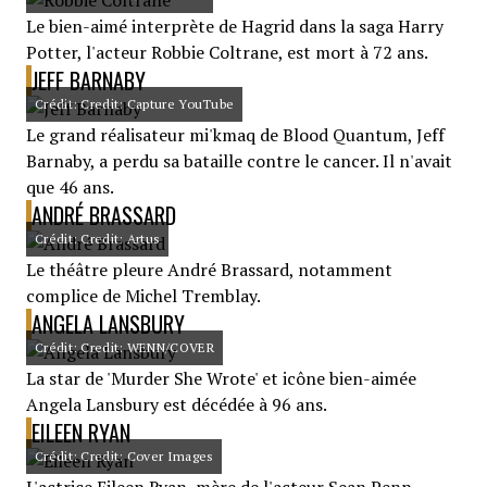
Le bien-aimé interprète de Hagrid dans la saga Harry
Potter, l'acteur Robbie Coltrane, est mort à 72 ans.
JEFF BARNABY
Crédit: Credit: Capture YouTube
Le grand réalisateur mi'kmaq de Blood Quantum, Jeff
Barnaby, a perdu sa bataille contre le cancer. Il n'avait
que 46 ans.
ANDRÉ BRASSARD
Crédit: Credit: Artus
Le théâtre pleure André Brassard, notamment
complice de Michel Tremblay.
ANGELA LANSBURY
Crédit: Credit: WENN/COVER
La star de 'Murder She Wrote' et icône bien-aimée
Angela Lansbury est décédée à 96 ans.
EILEEN RYAN
Crédit: Credit: Cover Images