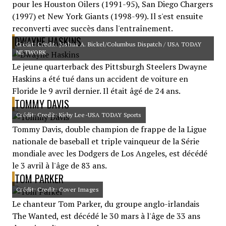
pour les Houston Oilers (1991-95), San Diego Chargers
(1997) et New York Giants (1998-99). Il s'est ensuite
reconverti avec succès dans l'entraînement.
DWAYNE HASKINS
Crédit: Credit: Joshua A. Bickel/Columbus Dispatch / USA TODAY
NETWORK
Le jeune quarterback des Pittsburgh Steelers Dwayne
Haskins a été tué dans un accident de voiture en
Floride le 9 avril dernier. Il était âgé de 24 ans.
TOMMY DAVIS
Crédit: Credit: Kirby Lee-USA TODAY Sports
Tommy Davis, double champion de frappe de la Ligue
nationale de baseball et triple vainqueur de la Série
mondiale avec les Dodgers de Los Angeles, est décédé
le 3 avril à l'âge de 83 ans.
TOM PARKER
Crédit: Credit: Cover Images
Le chanteur Tom Parker, du groupe anglo-irlandais
The Wanted, est décédé le 30 mars à l'âge de 33 ans