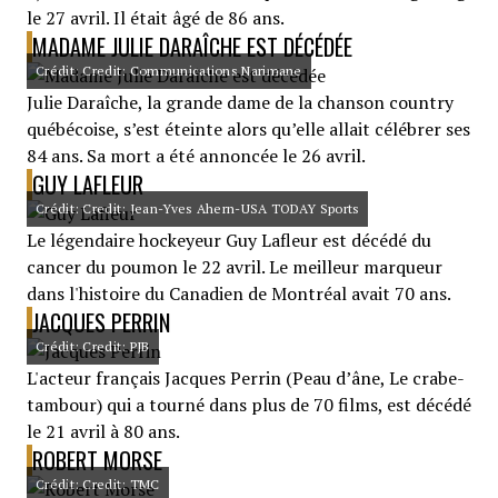
le 27 avril. Il était âgé de 86 ans.
MADAME JULIE DARAÎCHE EST DÉCÉDÉE
Crédit: Credit: Communications Narimane
Julie Daraîche, la grande dame de la chanson country
québécoise, s’est éteinte alors qu’elle allait célébrer ses
84 ans. Sa mort a été annoncée le 26 avril.
GUY LAFLEUR
Crédit: Credit: Jean-Yves Ahern-USA TODAY Sports
Le légendaire hockeyeur Guy Lafleur est décédé du
cancer du poumon le 22 avril. Le meilleur marqueur
dans l'histoire du Canadien de Montréal avait 70 ans.
JACQUES PERRIN
Crédit: Credit: PJB
L'acteur français Jacques Perrin (Peau d’âne, Le crabe-
tambour) qui a tourné dans plus de 70 films, est décédé
le 21 avril à 80 ans.
ROBERT MORSE
Crédit: Credit: TMC