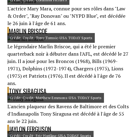
L'actrice Mary Mara, connue pour ses rôles dans "Law
& Order", "Ray Donovan" ou "NYPD Blue", est décédée
le 26 juin à l'âge de 61 ans.
MARLIN BRISCOE
Crédit: Credit: Tony Tomsic-USA TODAY Sports
Le légendaire Marlin Briscoe, qui a été le premier
quarterback noir à débuter dans l'AFL, est décédé le 27
juin. Il a joué pour les Broncos (1968), Bills (1969-
1971), Dolphins (1972-1974), Chargers (1975), Lions
(1975) et Patriots (1976). Il est décédé à l'âge de 76
ans.
TONY SIRAGUSA
Crédit: Credit: Matthew Emmons-USA TODAY Sports
L'ancien plaqueur des Ravens de Baltimore et des Colts
d'Indianapolis Tony Siragusa est décédé à l'âge de 55
ans le 22 juin.
JAYLON FERGUSON
Crédit: Credit: Eric Hartline-USA TODAY Sports