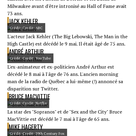
Milwaukee avant d'être intronisé au Hall of Fame avait
73 ans.
JACK KEHLER
Crédit: Credit: ABC
L'acteur Jack Kehler (The Big Lebowski, The Man in the
High Castle) est décédé le 9 mai. Il était âgé de 75 ans.
ANDRÉ ARTHUR
Crédit: Credit: YouTube
L'ex-animateur et ex-politicien André Arthur est
décédé le 8 mai à l'âge de 76 ans. L'ancien morning
man de la radio de Québec a lui-même (!) annoncé sa
disparition sur Twitter.
BRUCE MACVITTIE
Crédit: Credit: Netflix
La star des "Sopranos" et de "Sex and the City" Bruce
MacVittie est décédé le 7 mai à l'âge de 65 ans.
MIKE HAGERTY
Crédit: Credit: 20th Century Fox