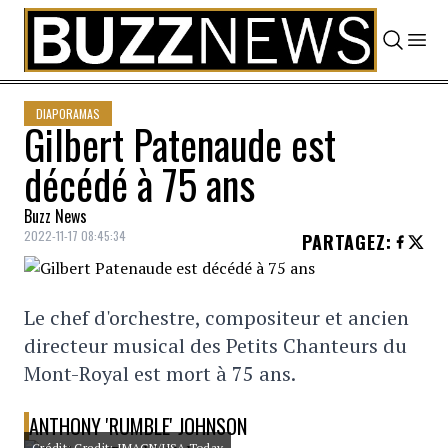
Skip to content
DIAPORAMAS
Gilbert Patenaude est
décédé à 75 ans
Buzz News
2022-11-17 08:45:34
PARTAGEZ
:
Le chef d'orchestre, compositeur et ancien
directeur musical des Petits Chanteurs du
Mont-Royal est mort à 75 ans.
ANTHONY 'RUMBLE' JOHNSON
Crédit: Credit: IMAGN/USA Today