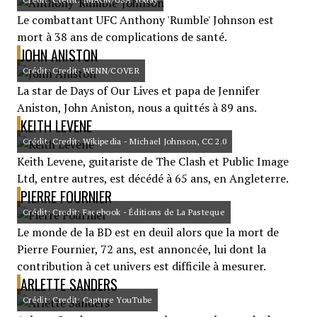
Le combattant UFC Anthony 'Rumble' Johnson est
mort à 38 ans de complications de santé.
JOHN ANISTON
Crédit: Credit: WENN/COVER
La star de Days of Our Lives et papa de Jennifer
Aniston, John Aniston, nous a quittés à 89 ans.
KEITH LEVENE
Crédit: Credit: Wikipedia - Michael Johnson, CC 2.0
Keith Levene, guitariste de The Clash et Public Image
Ltd, entre autres, est décédé à 65 ans, en Angleterre.
PIERRE FOURNIER
Crédit: Credit: Facebook - Éditions de La Pasteque
Le monde de la BD est en deuil alors que la mort de
Pierre Fournier, 72 ans, est annoncée, lui dont la
contribution à cet univers est difficile à mesurer.
ARLETTE SANDERS
Crédit: Credit: Capture YouTube