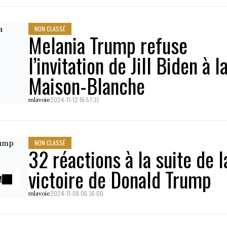
NON CLASSÉ
Melania Trump refuse
l’invitation de Jill Biden à l
Maison-Blanche
2024-11-12 16:57:31
mlavoie
NON CLASSÉ
32 réactions à la suite de l
victoire de Donald Trump
M
2024-11-08 06:36:00
mlavoie