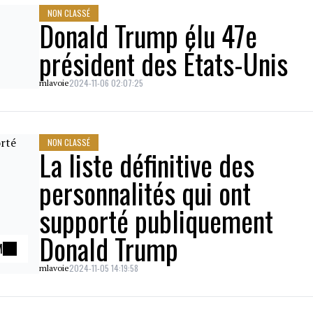
NON CLASSÉ
Donald Trump élu 47e
président des États-Unis
2024-11-06 02:07:25
mlavoie
NON CLASSÉ
La liste définitive des
personnalités qui ont
supporté publiquement
Donald Trump
M
2024-11-05 14:19:58
mlavoie