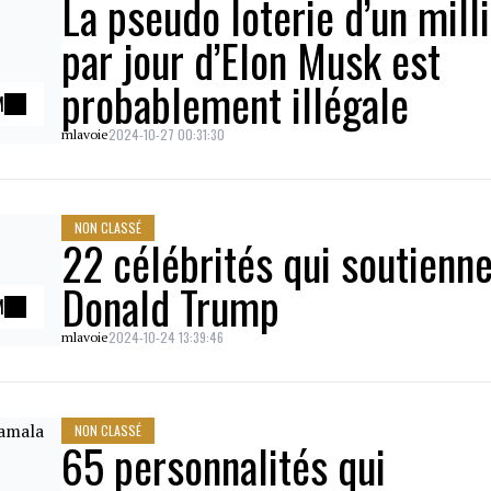
La pseudo loterie d’un mill
par jour d’Elon Musk est
probablement illégale
M
2024-10-27 00:31:30
mlavoie
NON CLASSÉ
22 célébrités qui soutienn
Donald Trump
M
2024-10-24 13:39:46
mlavoie
NON CLASSÉ
65 personnalités qui