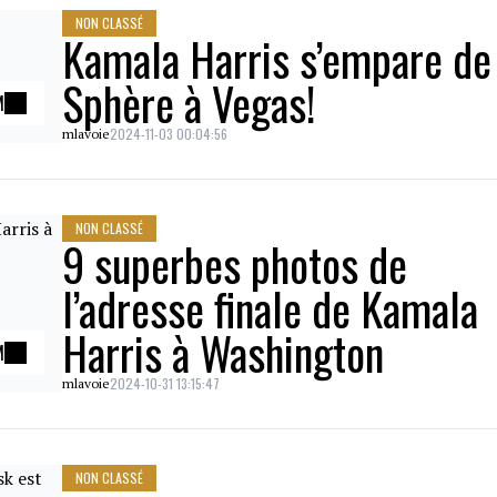
NON CLASSÉ
Kamala Harris s’empare de 
Sphère à Vegas!
M
2024-11-03 00:04:56
mlavoie
NON CLASSÉ
9 superbes photos de
l’adresse finale de Kamala
Harris à Washington
M
2024-10-31 13:15:47
mlavoie
NON CLASSÉ