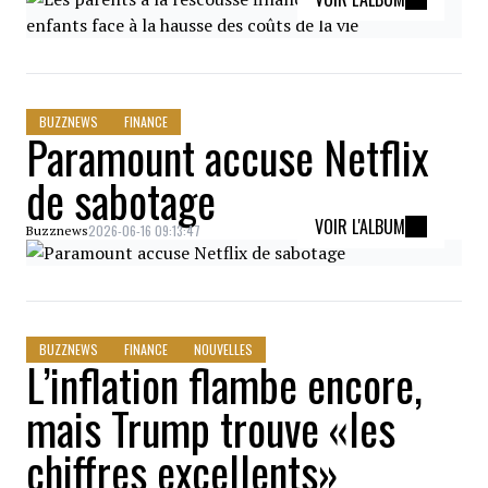
BUZZNEWS
FINANCE
Paramount accuse Netflix
de sabotage
VOIR L'ALBUM
2026-06-16 09:13:47
Buzznews
BUZZNEWS
FINANCE
NOUVELLES
L’inflation flambe encore,
mais Trump trouve «les
chiffres excellents»