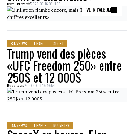
2026-06-16 09:11:35
Bum Interactif
VOIR L'ALBUM
BUZZNEWS
FINANCE
SPORT
Trump vend des pièces
«UFC Freedom 250» entre
250$ et 12 000$
2026-06-13 16:46:54
Buzznews
BUZZNEWS
FINANCE
NOUVELLES