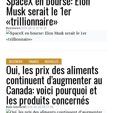
SpaceX en bourse: Elon
Musk serait le 1er
«trillionnaire»
2026-06-12 12:35:26
Buzznews
BUZZNEWS
FINANCE
NOUVELLES
Oui, les prix des aliments
continuent d’augmenter au
Canada: voici pourquoi et
les produits concernés
2026-06-09 09:27:48
Bum Interactif