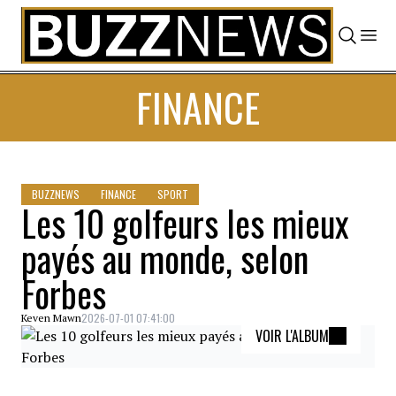
Skip to content
FINANCE
BUZZNEWS
FINANCE
SPORT
Les 10 golfeurs les mieux
payés au monde, selon
Forbes
2026-07-01 07:41:00
Keven Mawn
VOIR L'ALBUM