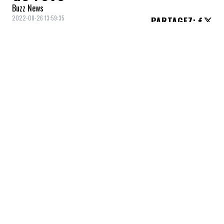
Buzz News
2022-08-26 13:59:35
PARTAGEZ
:
Tabouret bois et métal, Bouclair, 169,99$
TABOURET COUTURE
Crédit: Credit: canac.ca
TABOURET NOIR
Crédit: Credit: zonemaison.com
Tabouret noir, Zone, 178,00$
TABOURET HAYDEN
Crédit: Credit: structube.com
Tabouret Hayden, Structube, 109,00$
TABOURET JONSTRUP
Crédit: Credit: jysk.ca
Tabouret Jonstrup, Jysk, 99,99$