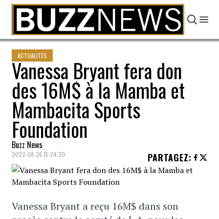
Skip to content
ACTUALITÉS
Vanessa Bryant fera don
des 16M$ à la Mamba et
Mambacita Sports
Foundation
Buzz News
2022-08-26 15:24:20
PARTAGEZ
:
Vanessa Bryant a reçu 16M$ dans son