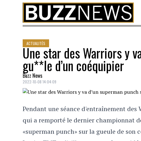
Skip to content
ACTUALITÉS
Une star des Warriors y v
gu**le d’un coéquipier
Buzz News
2022-10-08 14:04:09
Pendant une séance d'entraînement des W
qui a remporté le dernier championnat d
«superman punch» sur la gueule de son 