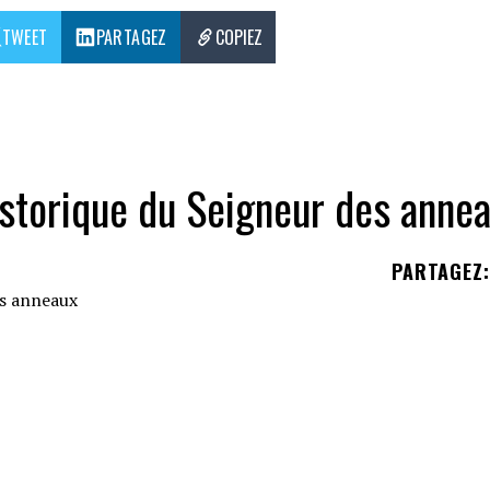
TWEET
PARTAGEZ
COPIEZ
storique du Seigneur des anne
PARTAGEZ
:
UE FOYER, ÇA DONNE TOUT UN CACHET
PRESQUE 20 PERSONNES