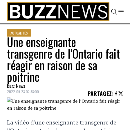
Skip to content
ACTUALITÉS
Une enseignante
transgenre de l’Ontario fait
réagir en raison de sa
poitrine
Buzz News
2022-09-23 07:38:00
PARTAGEZ
:
La vidéo d'une enseignante transgenre de