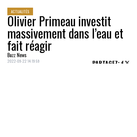
ACTUALITÉS
Olivier Primeau investit
massivement dans l’eau et
fait réagir
Buzz News
2022-09-22 14:19:59
PARTAGEZ
:
Olivier Primeau
a investi trois millions de
dollars dans la
Dominion Water Reserves
,
pariant donc sur la privatisation de notre
eau au Québec, rapporte le
Journal de
Montréal
.
Après le
Beach Club
, des festivals de