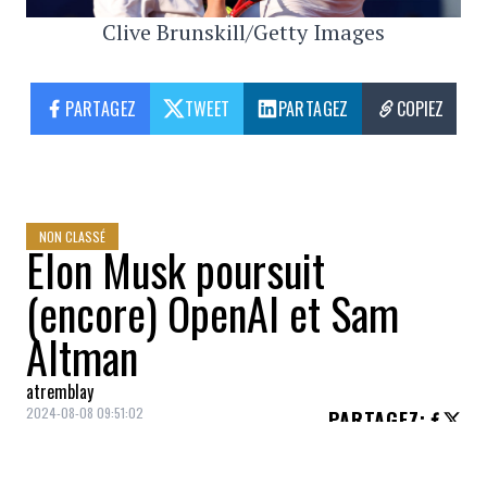
Clive Brunskill/Getty Images
PARTAGEZ
TWEET
PARTAGEZ
COPIEZ
NON CLASSÉ
Elon Musk poursuit
(encore) OpenAI et Sam
Altman
atremblay
2024-08-08 09:51:02
PARTAGEZ
:
Crédit: Getty Images