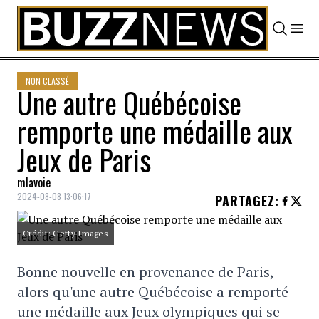
Skip to content
NON CLASSÉ
Une autre Québécoise
remporte une médaille aux
Jeux de Paris
mlavoie
2024-08-08 13:06:17
PARTAGEZ
:
Crédit: Getty Images
Bonne nouvelle en provenance de Paris,
alors qu'une autre Québécoise a remporté
une médaille aux Jeux olympiques qui se