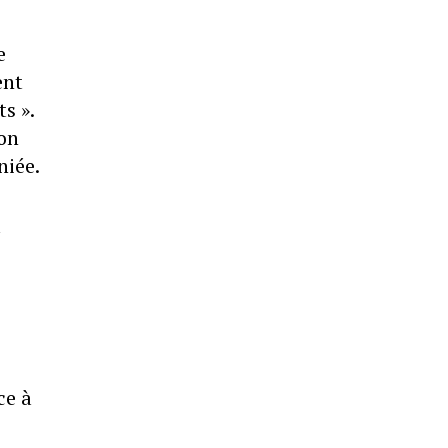
e
ent
s ».
ton
niée.
à
ce à