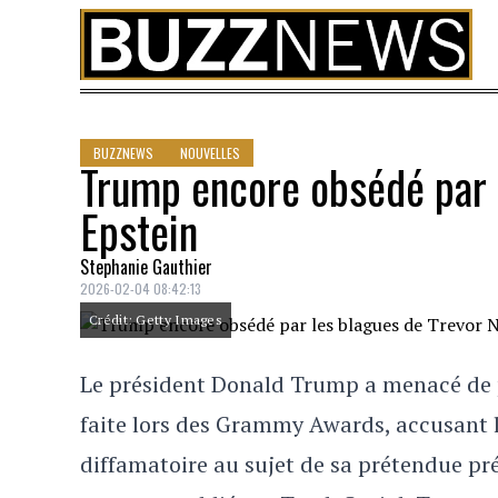
Skip to content
BUZZNEWS
NOUVELLES
Trump encore obsédé par 
Epstein
Stephanie Gauthier
2026-02-04 08:42:13
Crédit: Getty Images
Le président Donald Trump a menacé de 
faite lors des Grammy Awards, accusant l
diffamatoire au sujet de sa prétendue prés