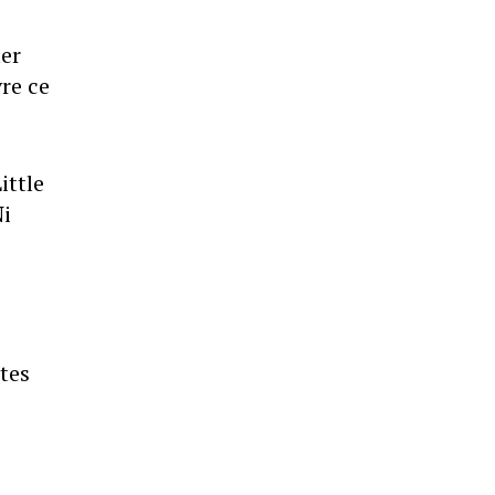
ier
vre ce
ittle
Ni
tes