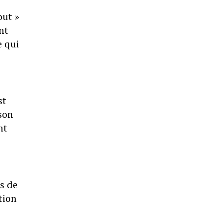
out »
nt
e qui
st
 son
nt
s de
tion