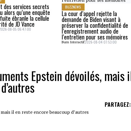
t des services secrets
BUZZNEWS
u alors qu’une enquête
La cour d’appel rejette la
fuite ébranle la cellule
demande de Biden visant à
rité de JD Vance
préserver la confidentialité de
2026-08-05 06:47:00
l’enregistrement audio de
l’entretien pour ses mémoires
2026-08-04 07:53:00
Bum Interactif
uments Epstein dévoilés, mais i
d’autres
PARTAGEZ
:
ice a finalement publié ce qu'il appelle « les dossi