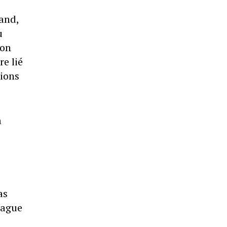
and,
u
ion
re lié
tions
a
as
lague