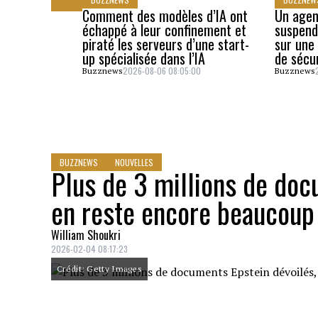
Comment des modèles d’IA ont
Un agen
échappé à leur confinement et
suspend
piraté les serveurs d’une start-
sur une 
up spécialisée dans l’IA
de sécu
2026-08-06 08:05:00
Buzznews
Buzznews
BUZZNEWS
NOUVELLES
Plus de 3 millions de doc
en reste encore beaucoup 
William Shoukri
2026-02-04 08:17:23
Crédit: Getty Images
Le 30 janvier 2026, le ministère de la Just