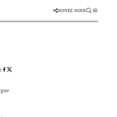
SUIVEZ-NOUS
Z
:
ague