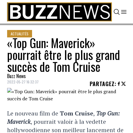
Skip to content
ACTUALITÉS
«Top Gun: Maverick»
pourrait être le plus grand
succès de Tom Cruise
Buzz News
2022-05-27 16:32:37
PARTAGEZ
:
Le nouveau film de
Tom Cruise
,
Top Gun:
Maverick
, pourrait valoir à la vedette
hollywoodienne son meilleur lancement de