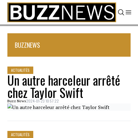
Skip to content
BUZZNEWS
ACTUALITÉS
Un autre harceleur arrêté
chez Taylor Swift
2024-01-23 10:57:22
Buzz News
ACTUALITÉS