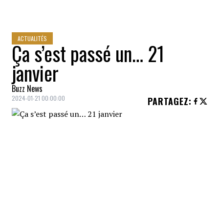
ACTUALITÉS
Ça s’est passé un… 21
janvier
Buzz News
2024-01-21 00:00:00
PARTAGEZ
:
2002
Le dollar canadien touche son prix
planché historique face au dollar
américain (0,6179 $US).