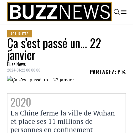
Skip to content
ACTUALITÉS
Ça s’est passé un… 22
janvier
Buzz News
2024-01-22 00:00:00
PARTAGEZ
:
2020
La Chine ferme la ville de Wuhan
et place ses 11 millions de
personnes en confinement