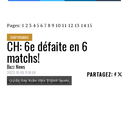
Pages:
1
2
3
4
5
6
7
8
9
10
11
12
13
14
15
DIAPORAMAS
CH: 6e défaite en 6
matchs!
Buzz News
2022-10-05 11:18:50
PARTAGEZ
:
Crédit: Eric Bolte-USA TODAY Sports
Les Canadiens de Montréal sont en train de
vivre leur calendrier préparatoire en vue de
la campagne 2022-23 et même si l'équipe
ne présente pas son meilleur visage lors de
ce passage obligé, plusieurs photos prises