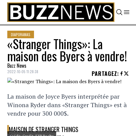
Skip to content
DIAPORAMAS
«Stranger Things»: La
maison des Byers à vendre!
Buzz News
2022-10-05 11:28:38
PARTAGEZ
:
La maison de Joyce Byers interprétée par
Winona Ryder dans «Stranger Things» est à
vendre pour 300 000$.
MAISON DE STRANGER THINGS
Crédit: Credit: EXP Realty