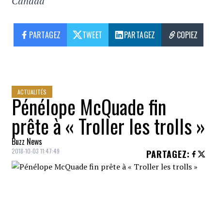
Canada
PARTAGEZ
TWEET
PARTAGEZ
COPIEZ
ACTUALITÉS
Pénélope McQuade fin
prête à « Troller les trolls »
Buzz News
2018-10-03 11:47:49
PARTAGEZ
:
Comme elle le dévoilait
récemment,
Pénélope McQuade
a décidé