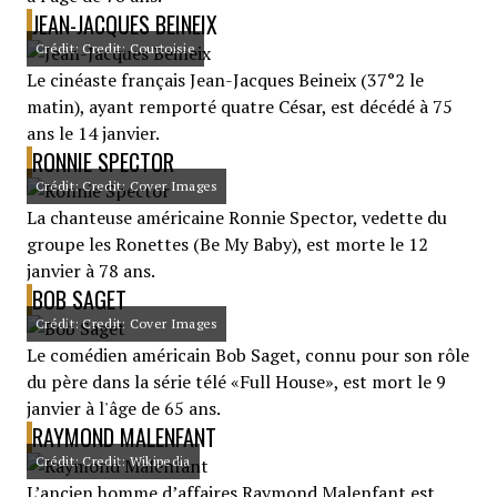
JEAN-JACQUES BEINEIX
Crédit: Credit: Courtoisie
Le cinéaste français Jean-Jacques Beineix (37°2 le
matin), ayant remporté quatre César, est décédé à 75
ans le 14 janvier.
RONNIE SPECTOR
Crédit: Credit: Cover Images
La chanteuse américaine Ronnie Spector, vedette du
groupe les Ronettes (Be My Baby), est morte le 12
janvier à 78 ans.
BOB SAGET
Crédit: Credit: Cover Images
Le comédien américain Bob Saget, connu pour son rôle
du père dans la série télé «Full House», est mort le 9
janvier à l'âge de 65 ans.
RAYMOND MALENFANT
Crédit: Credit: Wikipedia
L’ancien homme d’affaires Raymond Malenfant est