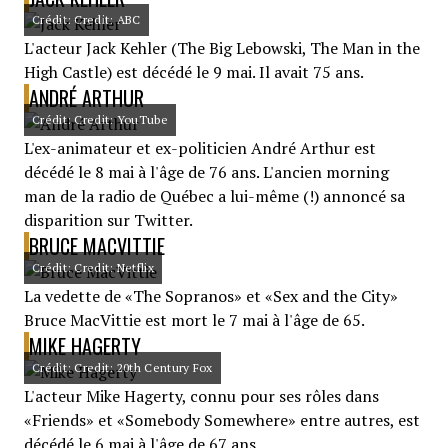
Crédit: Credit: ABC
L'acteur Jack Kehler (The Big Lebowski, The Man in the
High Castle) est décédé le 9 mai. Il avait 75 ans.
ANDRÉ ARTHUR
Crédit: Credit: YouTube
L'ex-animateur et ex-politicien André Arthur est
décédé le 8 mai à l'âge de 76 ans. L'ancien morning
man de la radio de Québec a lui-même (!) annoncé sa
disparition sur Twitter.
BRUCE MACVITTIE
Crédit: Credit: Netflix
La vedette de «The Sopranos» et «Sex and the City»
Bruce MacVittie est mort le 7 mai à l'âge de 65.
MIKE HAGERTY
Crédit: Credit: 20th Century Fox
L'acteur Mike Hagerty, connu pour ses rôles dans
«Friends» et «Somebody Somewhere» entre autres, est
décédé le 6 mai à l'âge de 67 ans.