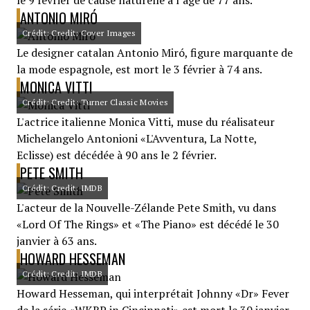
le 9 février de cause naturelle à l’âge de 77 ans.
ANTONIO MIRÓ
Crédit: Credit: Cover Images
Le designer catalan Antonio Miró, figure marquante de
la mode espagnole, est mort le 3 février à 74 ans.
MONICA VITTI
Crédit: Credit: Turner Classic Movies
L'actrice italienne Monica Vitti, muse du réalisateur
Michelangelo Antonioni «L'Avventura, La Notte,
Eclisse) est décédée à 90 ans le 2 février.
PETE SMITH
Crédit: Credit: IMDB
L'acteur de la Nouvelle-Zélande Pete Smith, vu dans
«Lord Of The Rings» et «The Piano» est décédé le 30
janvier à 63 ans.
HOWARD HESSEMAN
Crédit: Credit: IMDB
Howard Hesseman, qui interprétait Johnny «Dr» Fever