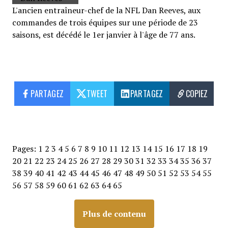
L'ancien entraîneur-chef de la NFL Dan Reeves, aux
commandes de trois équipes sur une période de 23
saisons, est décédé le 1er janvier à l'âge de 77 ans.
PARTAGEZ
TWEET
PARTAGEZ
COPIEZ
Pages:
1
2
3
4
5
6
7
8
9
10
11
12
13
14
15
16
17
18
19
20
21
22
23
24
25
26
27
28
29
30
31
32
33
34
35
36
37
38
39
40
41
42
43
44
45
46
47
48
49
50
51
52
53
54
55
56
57
58
59
60
61
62
63
64
65
Plus de contenu