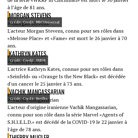
de la série «WKRP in Cincinnati» est mort le 30 janvier
à l’âge de 81 ans.
MORGAN STEVENS
Crédit: Credit: NBCUniversal
L'acteur Morgan Stevens, connu pour ses rôles dans
«Melrose Place» et «Fame» est mort le 26 janvier à 70
ans.
KATHRYN KATES
Crédit: Credit: IMDB
L'actrice Kathryn Kates, connue pour ses rôles dans
«Seinfeld» ou «Orange Is the New Black» est décédée
d'un cancer le 25 janvier à 73 ans.
VACHIK MANGASSARIAN
Crédit: Credit: Netflix
L'acteur d'origine iranienne Vachik Mangassarian,
connu pour son rôle dans la série Marvel «Agents of
S.H.I.E.L.D.» est décédé de la COVID-19 le 22 janvier à
l'âge de 78 ans.
THIERRY MUGLER