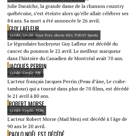
Julie Daraîche, la grande dame de la chanson country
québécoise, s’est éteinte alors qu’elle allait célébrer ses
84 ans. Sa mort a été annoncée le 26 avril.
GUY LAFLEUR
Crédit: Credit: Jean-Yves Ahern-USA TODAY Sports
Le légendaire hockeyeur Guy Lafleur est décédé du
cancer du poumon le 22 avril. Le meilleur marqueur
dans l'histoire du Canadien de Montréal avait 70 ans.
JACQUES PERRIN
Crédit: Credit: PJB
L'acteur français Jacques Perrin (Peau d’âne, Le crabe-
tambour) qui a tourné dans plus de 70 films, est décédé
le 21 avril à 80 ans.
ROBERT MORSE
Crédit: Credit: TCM
L'acteur Robert Morse (Mad Men) est décédé à l'âge de
90 ans le 20 avril.
PAOLO NOËL EST DÉCÉDÉ