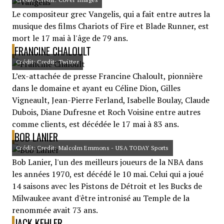
Le compositeur grec Vangelis, qui a fait entre autres la
musique des films Chariots of Fire et Blade Runner, est
mort le 17 mai à l'âge de 79 ans.
FRANCINE CHALOULT
Crédit: Credit: Twitter
L’ex-attachée de presse Francine Chaloult, pionnière
dans le domaine et ayant eu Céline Dion, Gilles
Vigneault, Jean-Pierre Ferland, Isabelle Boulay, Claude
Dubois, Diane Dufresne et Roch Voisine entre autres
comme clients, est décédée le 17 mai à 83 ans.
BOB LANIER
Crédit: Credit: Malcolm Emmons - USA TODAY Sports
Bob Lanier, l'un des meilleurs joueurs de la NBA dans
les années 1970, est décédé le 10 mai. Celui qui a joué
14 saisons avec les Pistons de Détroit et les Bucks de
Milwaukee avant d'être intronisé au Temple de la
renommée avait 73 ans.
JACK KEHLER