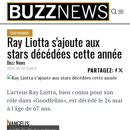
Skip to content
DIAPORAMAS
Ray Liotta s’ajoute aux
stars décédées cette année
Buzz News
2022-05-26 13:06:11
PARTAGEZ
:
L'acteur Ray Liotta, bien connu pour son
rôle dans «Goodfellas», est décédé le 26 mai
à l'âge de 67 ans.
VANGELIS
Crédit: Credit: Cover Images