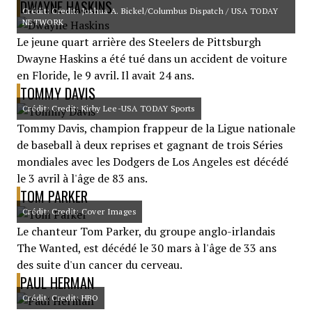
DWAYNE HASKINS
Crédit: Credit: Joshua A. Bickel/Columbus Dispatch / USA TODAY
NETWORK
Le jeune quart arrière des Steelers de Pittsburgh
Dwayne Haskins a été tué dans un accident de voiture
en Floride, le 9 avril. Il avait 24 ans.
TOMMY DAVIS
Crédit: Credit: Kirby Lee-USA TODAY Sports
Tommy Davis, champion frappeur de la Ligue nationale
de baseball à deux reprises et gagnant de trois Séries
mondiales avec les Dodgers de Los Angeles est décédé
le 3 avril à l'âge de 83 ans.
TOM PARKER
Crédit: Credit: Cover Images
Le chanteur Tom Parker, du groupe anglo-irlandais
The Wanted, est décédé le 30 mars à l'âge de 33 ans
des suite d'un cancer du cerveau.
PAUL HERMAN
Crédit: Credit: HBO