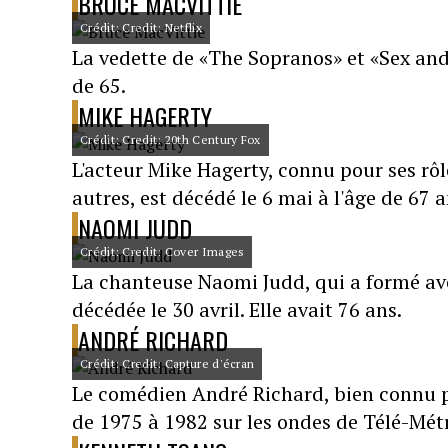
BRUCE MACVITTIE
Crédit: Credit: Netflix
La vedette de «The Sopranos» et «Sex and 
de 65.
MIKE HAGERTY
Crédit: Credit: 20th Century Fox
L'acteur Mike Hagerty, connu pour ses r
autres, est décédé le 6 mai à l'âge de 67 a
NAOMI JUDD
Crédit: Credit: Cover Images
La chanteuse Naomi Judd, qui a formé ave
décédée le 30 avril. Elle avait 76 ans.
ANDRÉ RICHARD
Crédit: Credit: Capture d'écran
Le comédien André Richard, bien connu p
de 1975 à 1982 sur les ondes de Télé-Métro