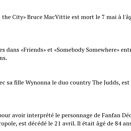
the City» Bruce MacVittie est mort le 7 mai à l'â
ôles dans «Friends» et «Somebody Somewhere» ent
ns.
c sa fille Wynonna le duo country The Judds, est
our avoir interprété le personnage de Fanfan Dé
pole, est décédé le 21 avril. Il était âgé de 84 an