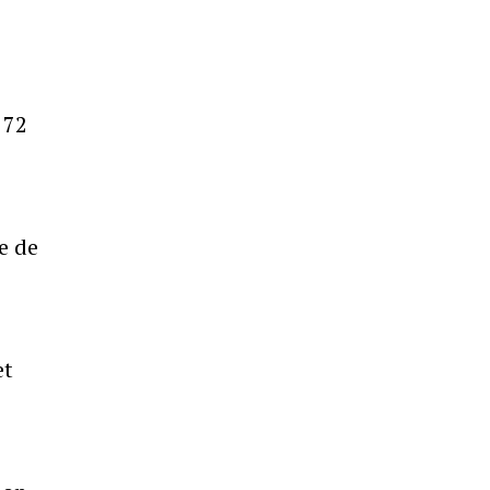
 72
e de
et