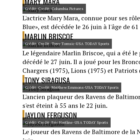
MARY MARA
Crédit: Credit: Columbia Pictures
L'actrice Mary Mara, connue pour ses rô
Blue», est décédée le 26 juin à l'âge de 61
MARLIN BRISCOE
Crédit: Credit: Tony Tomsic-USA TODAY Sports
Le légendaire Marlin Briscoe, qui a été le 
décédé le 27 juin. Il a joué pour les Bron
Chargers (1975), Lions (1975) et Patriots (
TONY SIRAGUSA
Crédit: Credit: Matthew Emmons-USA TODAY Sports
L'ancien plaqueur des Ravens de Baltimor
s'est éteint à 55 ans le 22 juin.
JAYLON FERGUSON
Crédit: Credit: Eric Hartline-USA TODAY Sports
Le joueur des Ravens de Baltimore de la N