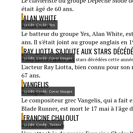
Le claviériste du groupe Depeche Mode dep
était âgé de 60 ans.
ALAN WHITE
Crédit: Credit: Yes
Le batteur du groupe Yes, Alan White, est
ans. Il s'était joint au groupe anglais en 
RAY LIOTTA S'AJOUTE AUX STARS DÉCÉD
Crédit: Credit: Cover Images
L'acteur Ray Liotta, bien connu pour son r
67 ans.
VANGELIS
Crédit: Credit: Cover Images
Le compositeur grec Vangelis, qui a fait e
Blade Runner, est mort le 17 mai à l'âge d
FRANCINE CHALOULT
Crédit: Credit: Twitter