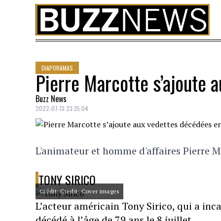
Skip to content
DIAPORAMAS
Pierre Marcotte s’ajoute 
Buzz News
2022-07-13 23:35:04
L'animateur et homme d'affaires Pierre Mar
TONY SIRICO
Crédit: Credit: Cover images
L’acteur américain Tony Sirico, qui a inc
décédé à l’âge de 79 ans le 8 juillet.