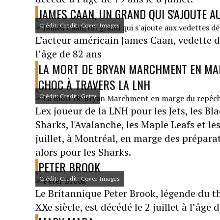
JAMES CAAN, UN GRAND QUI S'AJOUTE A
Crédit: Credit: Cover Images
L’acteur américain James Caan, vedette d
l’âge de 82 ans
LA MORT DE BRYAN MARCHMENT EN MAR
CHOC À TRAVERS LA LNH
Crédit: Credit: Getty
L'ex joueur de la LNH pour les Jets, les Bl
Sharks, l'Avalanche, les Maple Leafs et l
juillet, à Montréal, en marge des préparat
alors pour les Sharks.
PETER BROOK
Crédit: Credit: Cover Images
Le Britannique Peter Brook, légende du th
XXe siècle, est décédé le 2 juillet à l’âge 