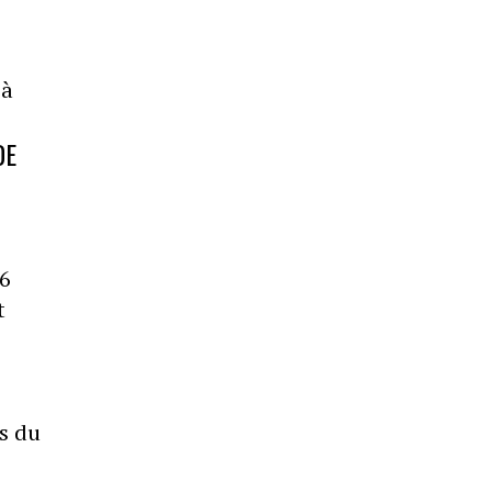
 à
DE
 6
t
ts du