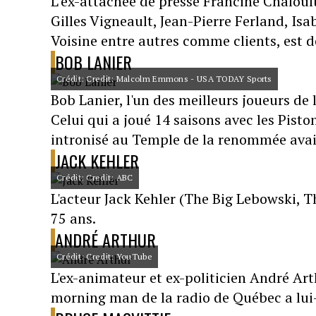
L’ex-attachée de presse Francine Chaloul
Gilles Vigneault, Jean-Pierre Ferland, Is
Voisine entre autres comme clients, est d
BOB LANIER
Crédit: Credit: Malcolm Emmons - USA TODAY Sports
Bob Lanier, l'un des meilleurs joueurs de
Celui qui a joué 14 saisons avec les Pisto
intronisé au Temple de la renommée avai
JACK KEHLER
Crédit: Credit: ABC
L'acteur Jack Kehler (The Big Lebowski, Th
75 ans.
ANDRÉ ARTHUR
Crédit: Credit: YouTube
L'ex-animateur et ex-politicien André Arth
morning man de la radio de Québec a lui-