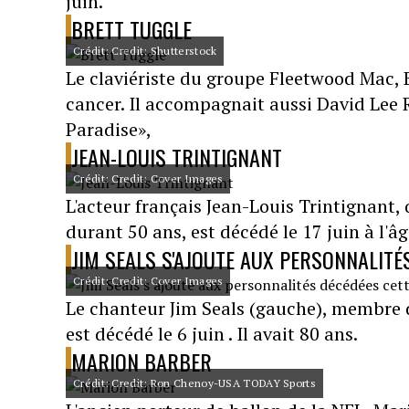
juin.
BRETT TUGGLE
Crédit: Credit: Shutterstock
Le claviériste du groupe Fleetwood Mac, B
cancer. Il accompagnait aussi David Lee R
Paradise»,
JEAN-LOUIS TRINTIGNANT
Crédit: Credit: Cover Images
L'acteur français Jean-Louis Trintignant,
durant 50 ans, est décédé le 17 juin à l'â
JIM SEALS S'AJOUTE AUX PERSONNALITÉ
Crédit: Credit: Cover Images
Le chanteur Jim Seals (gauche), membre d
est décédé le 6 juin . Il avait 80 ans.
MARION BARBER
Crédit: Credit: Ron Chenoy-USA TODAY Sports