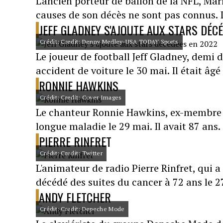
L'ancien porteur de ballon de la NFL, Mari
causes de son décès ne sont pas connus. Il
JEFF GLADNEY S'AJOUTE AUX STARS DÉC
Crédit: Credit: Denny Medley-USA TODAY Sports
Le joueur de football Jeff Gladney, demi 
accident de voiture le 30 mai. Il était âgé
RONNIE HAWKINS
Crédit: Credit: Cover Images
Le chanteur Ronnie Hawkins, ex-membre 
longue maladie le 29 mai. Il avait 87 ans.
PIERRE RINFRET
Crédit: Credit: Twitter
L'animateur de radio Pierre Rinfret, qui 
décédé des suites du cancer à 72 ans le 2
ANDY FLETCHER
Crédit: Credit: Depeche Mode