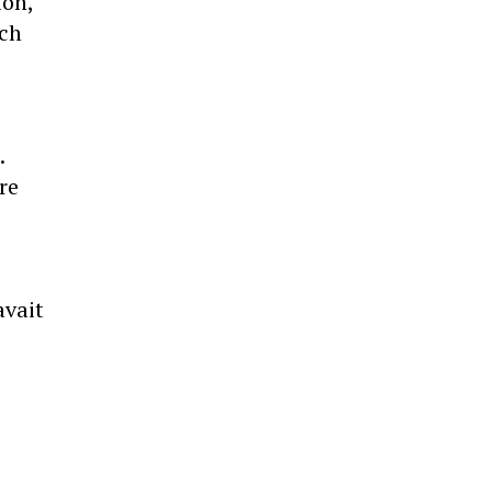
ion,
och
.
re
avait