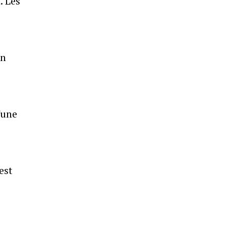
. Les
un
'une
est