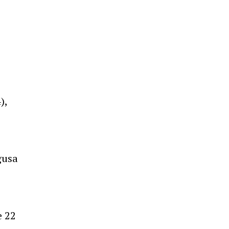
),
gusa
e 22