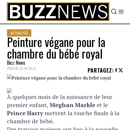
Skip to content
ACTUALITÉS
Peinture végane pour la
chambre du bébé royal
Buzz News
2019-01-23 05:10:31
PARTAGEZ
:
À quelques mois de la naissance de leur
premier enfant,
Meghan Markle
et le
P
rince Harry
mettent la touche finale à la
chambre de bébé.
Des travaux majeurs ont lieu à la nouvelle