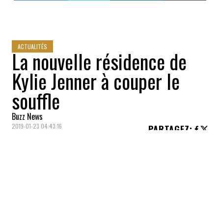
ACTUALITÉS
La nouvelle résidence de
Kylie Jenner à couper le
souffle
Buzz News
2019-01-23 04:43:16
PARTAGEZ
:
Après
12 mois de travaux
, la nouvelle
résidence de
Kylie Jenner
est maintenant
prête à recevoir la star et sa famille.