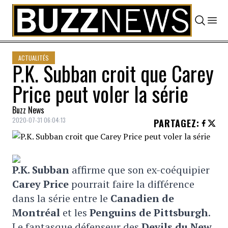
Skip to content
ACTUALITÉS
P.K. Subban croit que Carey
Price peut voler la série
Buzz News
2020-07-31 06:04:13
PARTAGEZ
:
P.K. Subban
affirme que son ex-coéquipier
Carey Price
pourrait faire la différence
dans la série entre le
Canadien de
Montréal
et les
Penguins de Pittsburgh
.
Le fantasque défenseur des
Devils du New