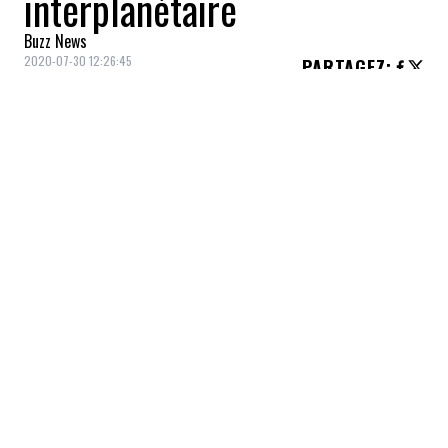
interplanétaire
Buzz News
2020-07-30 12:26:45
PARTAGEZ
:
L'
Agence spatiale européenne
vient
d'octroyer à
Airbus-France
le mandat de
fabriquer le premier v
aisseau cargo
interplanétaire
.
Appelé en anglais le
Earth Return Orbiter
(ERO)
, ce vaisseau sera fonctionnel dans
une décennie.
VOUS AIMERIEZ AUSSI