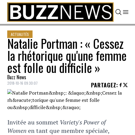
Skip to content
ACTUALITÉS
Natalie Portman : « Cessez
la rhétorique qu'une femme
est folle ou difficile »
Buzz News
2018-10-16 09:30:07
PARTAGEZ
:
Invitée au sommet
Variety's Power of
Women
en tant que membre spéciale,