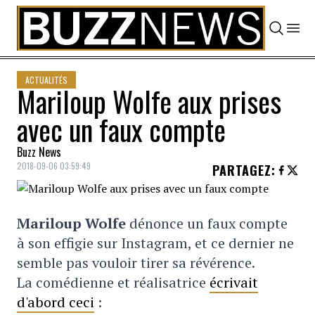
Skip to content
ACTUALITÉS
Mariloup Wolfe aux prises
avec un faux compte
Buzz News
2018-09-06 03:59:49
PARTAGEZ
:
Mariloup Wolfe
dénonce un faux compte
à son effigie sur Instagram, et ce dernier ne
semble pas vouloir tirer sa révérence.
La comédienne et réalisatrice
écrivait
d'abord ceci
: