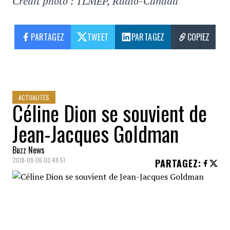
Crédit photo : TLMEP, Radio-Canada
PARTAGEZ
TWEET
PARTAGEZ
COPIEZ
ACTUALITÉS
Céline Dion se souvient de
Jean-Jacques Goldman
Buzz News
2018-09-06 03:49:51
PARTAGEZ
:
Céline Dion
célèbre le 20e anniversaire
d'un moment bien spécial de sa carrière ces