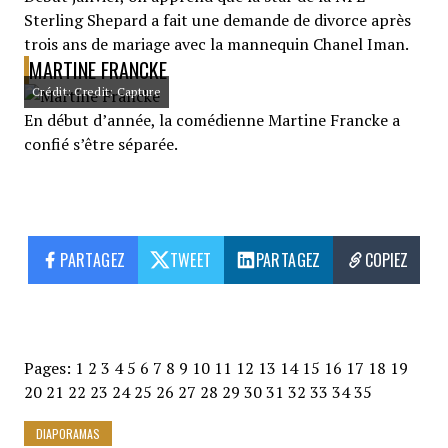
Sterling Shepard a fait une demande de divorce après
trois ans de mariage avec la mannequin Chanel Iman.
MARTINE FRANCKE
Crédit: Credit: Capture
En début d’année, la comédienne Martine Francke a
confié s’être séparée.
PARTAGEZ
TWEET
PARTAGEZ
COPIEZ
Pages:
1
2
3
4
5
6
7
8
9
10
11
12
13
14
15
16
17
18
19
20
21
22
23
24
25
26
27
28
29
30
31
32
33
34
35
DIAPORAMAS