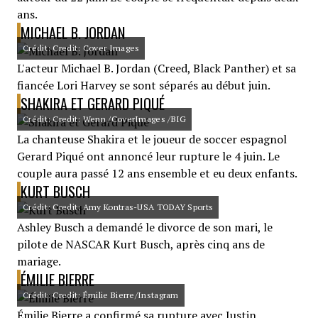
ans.
MICHAEL B. JORDAN
Crédit: Credit: Cover Images
L'acteur Michael B. Jordan (Creed, Black Panther) et sa
fiancée Lori Harvey se sont séparés au début juin.
SHAKIRA ET GERARD PIQUÉ
Crédit: Credit: Wenn /CoverImages /BIG
La chanteuse Shakira et le joueur de soccer espagnol
Gerard Piqué ont annoncé leur rupture le 4 juin. Le
couple aura passé 12 ans ensemble et eu deux enfants.
KURT BUSCH
Crédit: Credit: Amy Kontras-USA TODAY Sports
Ashley Busch a demandé le divorce de son mari, le
pilote de NASCAR Kurt Busch, après cinq ans de
mariage.
ÉMILIE BIERRE
Crédit: Credit: Émilie Bierre/Instagram
Émilie Bierre a confirmé sa rupture avec Justin