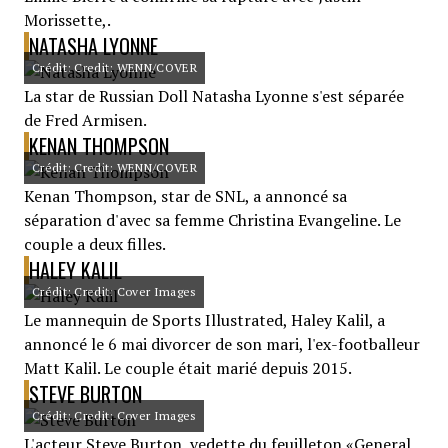
Morissette,.
NATASHA LYONNE
Crédit: Credit: WENN/COVER
La star de Russian Doll Natasha Lyonne s'est séparée
de Fred Armisen.
KENAN THOMPSON
Crédit: Credit: WENN/COVER
Kenan Thompson, star de SNL, a annoncé sa
séparation d'avec sa femme Christina Evangeline. Le
couple a deux filles.
HALEY KALIL
Crédit: Credit: Cover Images
Le mannequin de Sports Illustrated, Haley Kalil, a
annoncé le 6 mai divorcer de son mari, l'ex-footballeur
Matt Kalil. Le couple était marié depuis 2015.
STEVE BURTON
Crédit: Credit: Cover Images
L'acteur Steve Burton, vedette du feuilleton «General