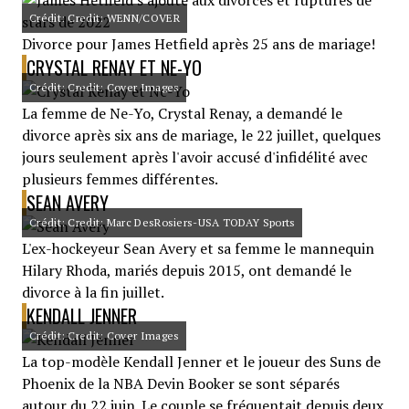
Crédit: Credit: WENN/COVER
Divorce pour James Hetfield après 25 ans de mariage!
CRYSTAL RENAY ET NE-YO
Crédit: Credit: Cover Images
La femme de Ne-Yo, Crystal Renay, a demandé le
divorce après six ans de mariage, le 22 juillet, quelques
jours seulement après l'avoir accusé d'infidélité avec
plusieurs femmes différentes.
SEAN AVERY
Crédit: Credit: Marc DesRosiers-USA TODAY Sports
L'ex-hockeyeur Sean Avery et sa femme le mannequin
Hilary Rhoda, mariés depuis 2015, ont demandé le
divorce à la fin juillet.
KENDALL JENNER
Crédit: Credit: Cover Images
La top-modèle Kendall Jenner et le joueur des Suns de
Phoenix de la NBA Devin Booker se sont séparés
autour du 22 juin. Le couple se fréquentait depuis deux