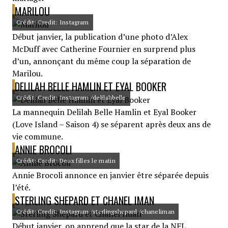
MARILOU
Crédit: Credit: Instagram
Début janvier, la publication d’une photo d’Alex
McDuff avec Catherine Fournier en surprend plus
d’un, annonçant du même coup la séparation de
Marilou.
DELILAH BELLE HAMLIN ET EYAL BOOKER
Crédit: Credit: Instagram /delilahbelle
La mannequin Delilah Belle Hamlin et Eyal Booker
(Love Island – Saison 4) se séparent après deux ans de
vie commune.
ANNIE BROCOLI
Crédit: Credit: Deux filles le matin
Annie Brocoli annonce en janvier être séparée depuis
l’été.
STERLING SHEPARD ET CHANEL IMAN
Crédit: Credit: Instagram /sterlingshepard /chaneliman
Début janvier, on apprend que la star de la NFL