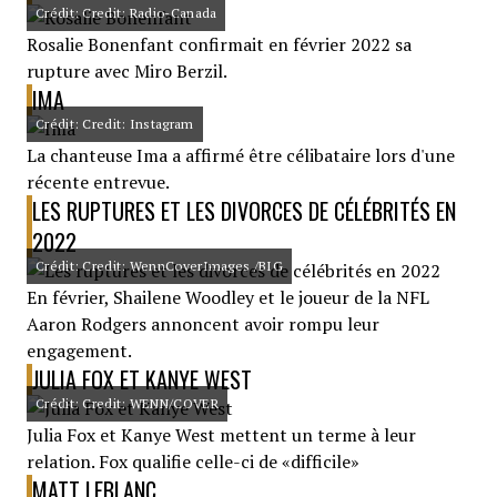
Crédit: Credit: Radio-Canada
Rosalie Bonenfant confirmait en février 2022 sa
rupture avec Miro Berzil.
IMA
Crédit: Credit: Instagram
La chanteuse Ima a affirmé être célibataire lors d'une
récente entrevue.
LES RUPTURES ET LES DIVORCES DE CÉLÉBRITÉS EN
2022
Crédit: Credit: WennCoverImages /BIG
En février, Shailene Woodley et le joueur de la NFL
Aaron Rodgers annoncent avoir rompu leur
engagement.
JULIA FOX ET KANYE WEST
Crédit: Credit: WENN/COVER
Julia Fox et Kanye West mettent un terme à leur
relation. Fox qualifie celle-ci de «difficile»
MATT LEBLANC