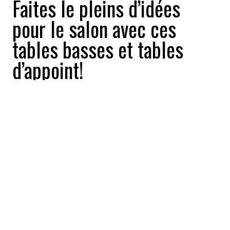
Faites le pleins d’idées
pour le salon avec ces
tables basses et tables
d’appoint!
Buzz News
2022-09-02 17:37:56
PARTAGEZ
:
Table basse en bois et corde, Bouclair,
399,99$
TABLE D'APPOINT
Crédit: Credit: canac.ca
TABLE D'APPOINT TISSÉE
Crédit: Credit: bouclair.com