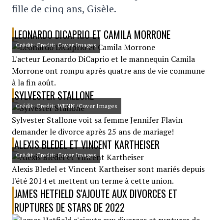
fille de cinq ans, Gisèle.
LEONARDO DICAPRIO ET CAMILA MORRONE
Crédit: Credit: Cover Images
L'acteur Leonardo DiCaprio et le mannequin Camila
Morrone ont rompu après quatre ans de vie commune
à la fin août.
SYLVESTER STALLONE
Crédit: Credit: WENN /Cover Images
Sylvester Stallone voit sa femme Jennifer Flavin
demander le divorce après 25 ans de mariage!
ALEXIS BLEDEL ET VINCENT KARTHEISER
Crédit: Credit: Cover Images
Alexis Bledel et Vincent Kartheiser sont mariés depuis
l'été 2014 et mettent un terme à cette union.
JAMES HETFIELD S'AJOUTE AUX DIVORCES ET
RUPTURES DE STARS DE 2022