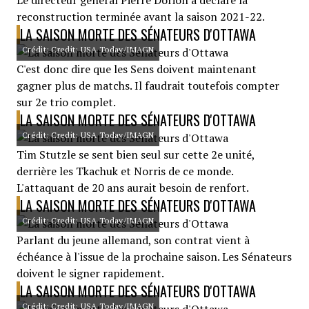
Le directeur général Pierre Dorion a déclaré la
reconstruction terminée avant la saison 2021-22.
LA SAISON MORTE DES SÉNATEURS D'OTTAWA
Crédit: Credit: USA Today/IMAGN
C'est donc dire que les Sens doivent maintenant
gagner plus de matchs. Il faudrait toutefois compter
sur 2e trio complet.
LA SAISON MORTE DES SÉNATEURS D'OTTAWA
Crédit: Credit: USA Today/IMAGN
Tim Stutzle se sent bien seul sur cette 2e unité,
derrière les Tkachuk et Norris de ce monde.
L'attaquant de 20 ans aurait besoin de renfort.
LA SAISON MORTE DES SÉNATEURS D'OTTAWA
Crédit: Credit: USA Today/IMAGN
Parlant du jeune allemand, son contrat vient à
échéance à l'issue de la prochaine saison. Les Sénateurs
doivent le signer rapidement.
LA SAISON MORTE DES SÉNATEURS D'OTTAWA
Crédit: Credit: USA Today/IMAGN