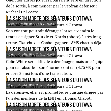
Quelques autres joueurs pourraient être en direction
de la sortie, à commencer par le vétéran défenseur
Michael Del Zotto.
LA SAISON MORTE DES SÉNATEURS D'OTTAWA
Crédit: Credit: USA Today/IMAGN
Son contrat pourrait déranger lorsque viendra le
temps de signer Stutzle et Norris (photo) à très long
terme. Tkatchuk et Chabot gagnent 8M$ chacun déjà.
LA SAISON MORTE DES SÉNATEURS D'OTTAWA
Crédit: Credit: USA Today/IMAGN
Colin White sera difficile à déménager, mais une équipe
pourrait absorber son énorme contrat (4.75M$ pour
encore 3 ans) lors d'une transaction.
LA SAISON MORTE DES SÉNATEURS D'OTTAWA
Crédit: Credit: USA Today/IMAGN
La défensive, elle, est prometteuse puisque dirigée par
l'un des meilleurs de la LNH en Thomas Chabot.
LA SAISON MORTE DES SÉNATEURS D'OTTAWA
Crédit: Credit: USA Today/IMAGN