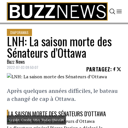
Skip to content
DIAPORAMAS
LNH: La saison morte des
Sénateurs d’Ottawa
Buzz News
2022-07-03 09:50:07
PARTAGEZ
:
Après quelques années difficiles, le bateau
a changé de cap à Ottawa.
LA SAISON MORTE DES SÉNATEURS D'OTTAWA
Crédit: Credit: USA Today/IMAGN