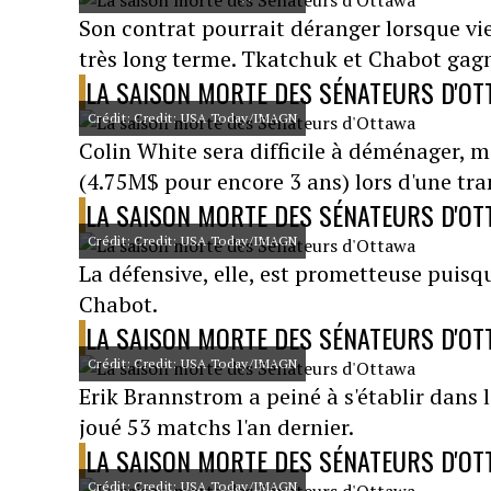
Son contrat pourrait déranger lorsque vie
très long terme. Tkatchuk et Chabot gag
LA SAISON MORTE DES SÉNATEURS D'O
Crédit: Credit: USA Today/IMAGN
Colin White sera difficile à déménager, 
(4.75M$ pour encore 3 ans) lors d'une tra
LA SAISON MORTE DES SÉNATEURS D'O
Crédit: Credit: USA Today/IMAGN
La défensive, elle, est prometteuse puisq
Chabot.
LA SAISON MORTE DES SÉNATEURS D'O
Crédit: Credit: USA Today/IMAGN
Erik Brannstrom a peiné à s'établir dans l
joué 53 matchs l'an dernier.
LA SAISON MORTE DES SÉNATEURS D'O
Crédit: Credit: USA Today/IMAGN