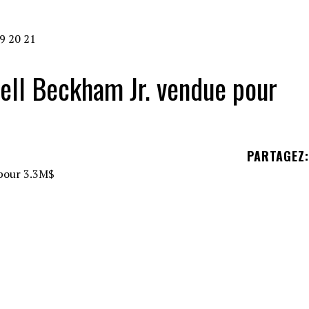
9
20
21
ell Beckham Jr. vendue pour
PARTAGEZ
:
 en 2022, a vendu fin juin 2022 sa résidence de