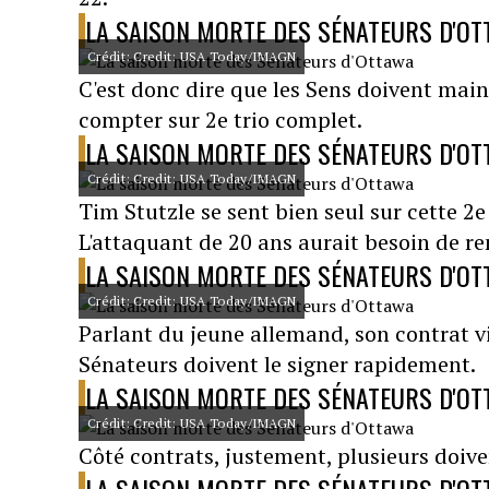
LA SAISON MORTE DES SÉNATEURS D'O
Crédit: Credit: USA Today/IMAGN
C'est donc dire que les Sens doivent main
compter sur 2e trio complet.
LA SAISON MORTE DES SÉNATEURS D'O
Crédit: Credit: USA Today/IMAGN
Tim Stutzle se sent bien seul sur cette 2e
L'attaquant de 20 ans aurait besoin de re
LA SAISON MORTE DES SÉNATEURS D'O
Crédit: Credit: USA Today/IMAGN
Parlant du jeune allemand, son contrat vi
Sénateurs doivent le signer rapidement.
LA SAISON MORTE DES SÉNATEURS D'O
Crédit: Credit: USA Today/IMAGN
Côté contrats, justement, plusieurs doiven