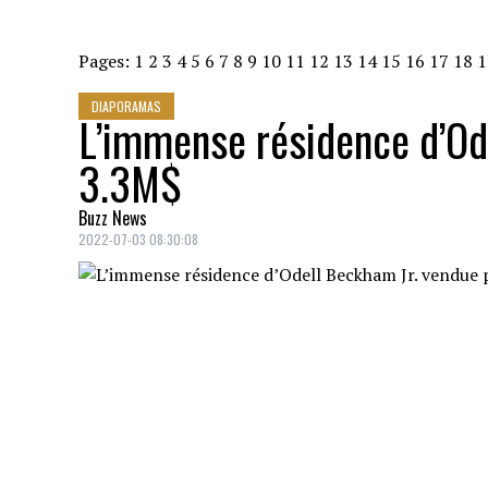
Pages:
1
2
3
4
5
6
7
8
9
10
11
12
13
14
15
16
17
18
1
DIAPORAMAS
L’immense résidence d’Od
3.3M$
Buzz News
2022-07-03 08:30:08
Odell Beckham Jr., gagnant du Super Bowl
Cleveland. Visite guidée.
1282 MÈTRES CARRÉS
Crédit: Credit: Realtor