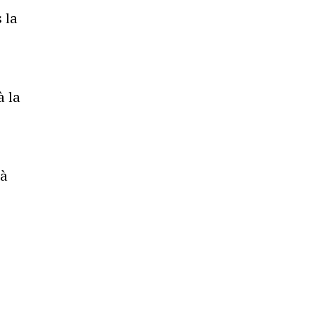
 la
à la
 à