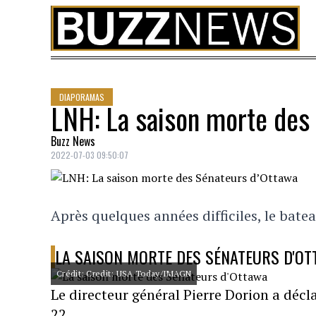
Skip to content
DIAPORAMAS
LNH: La saison morte des
Buzz News
2022-07-03 09:50:07
Après quelques années difficiles, le bat
LA SAISON MORTE DES SÉNATEURS D'O
Crédit: Credit: USA Today/IMAGN
Le directeur général Pierre Dorion a décl
22.