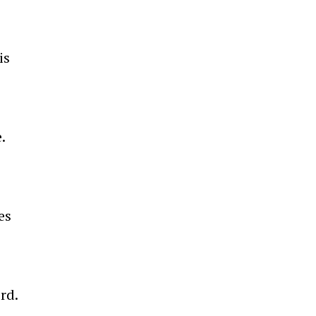
is
.
es
rd.