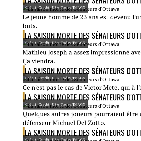
LA SAISON MORTE DES SÉNATEURS D'O
Crédit: Credit: USA Today/IMAGN
Le jeune homme de 23 ans est devenu l'un 
buts.
LA SAISON MORTE DES SÉNATEURS D'O
Crédit: Credit: USA Today/IMAGN
Mathieu Joseph a assez impressionné avec
Ça viendra.
LA SAISON MORTE DES SÉNATEURS D'O
Crédit: Credit: USA Today/IMAGN
Ce n'est pas le cas de Victor Mete, qui à l
LA SAISON MORTE DES SÉNATEURS D'O
Crédit: Credit: USA Today/IMAGN
Quelques autres joueurs pourraient être e
défenseur Michael Del Zotto.
LA SAISON MORTE DES SÉNATEURS D'O
Crédit: Credit: USA Today/IMAGN