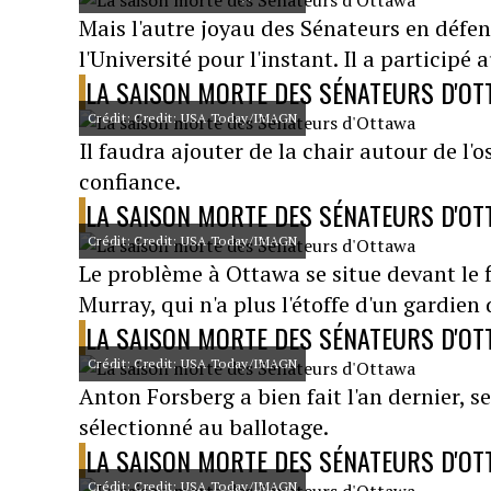
Mais l'autre joyau des Sénateurs en défen
l'Université pour l'instant. Il a particip
LA SAISON MORTE DES SÉNATEURS D'O
Crédit: Credit: USA Today/IMAGN
Il faudra ajouter de la chair autour de l
confiance.
LA SAISON MORTE DES SÉNATEURS D'O
Crédit: Credit: USA Today/IMAGN
Le problème à Ottawa se situe devant le f
Murray, qui n'a plus l'étoffe d'un gardien
LA SAISON MORTE DES SÉNATEURS D'O
Crédit: Credit: USA Today/IMAGN
Anton Forsberg a bien fait l'an dernier, s
sélectionné au ballotage.
LA SAISON MORTE DES SÉNATEURS D'O
Crédit: Credit: USA Today/IMAGN