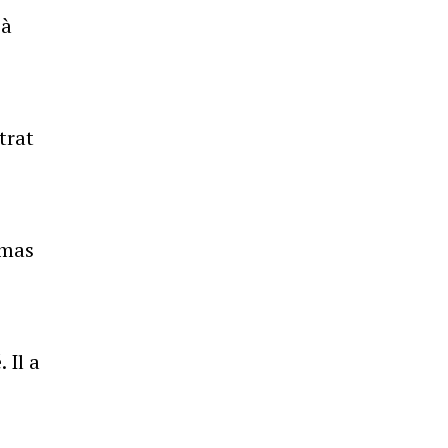
 à
trat
omas
 Il a