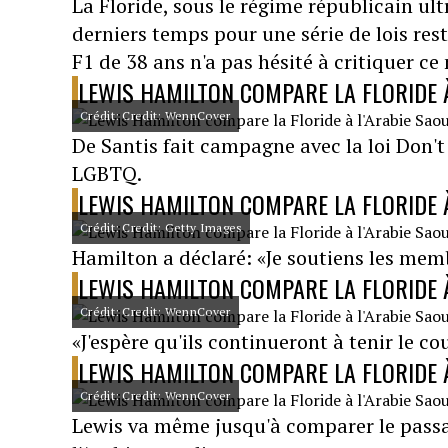
La Floride, sous le régime républicain ult
derniers temps pour une série de lois res
F1 de 38 ans n'a pas hésité à critiquer 
LEWIS HAMILTON COMPARE LA FLORIDE À
Crédit: Credit: WennCover
De Santis fait campagne avec la loi Don'
LGBTQ.
LEWIS HAMILTON COMPARE LA FLORIDE À
Crédit: Credit: Getty Images
Hamilton a déclaré: «Je soutiens les mem
LEWIS HAMILTON COMPARE LA FLORIDE À
Crédit: Credit: WennCover
«J'espère qu'ils continueront à tenir le co
LEWIS HAMILTON COMPARE LA FLORIDE À
Crédit: Credit: WennCover
Lewis va même jusqu'à comparer le passag