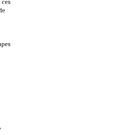
 ces
de
upes
e