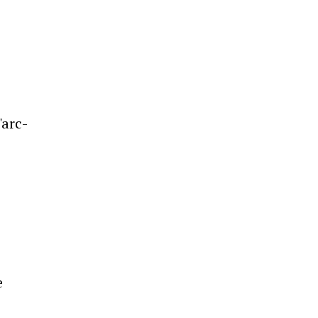
'arc-
e