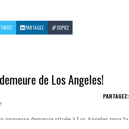
TWEET
PARTAGEZ
COPIEZ
demeure de Los Angeles!
PARTAGEZ
:
on immense demeure située à Los Angeles pour la