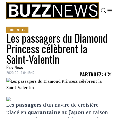
Skip to content
ACTUALITÉS
Les passagers du Diamond
Princess célèbrent la
Saint-Valentin
Buzz News
2020-02-14 04:15:47
PARTAGEZ
:
Les
passagers
d'un navire de croisière
placé en
quarantaine
au
Japon
en raison