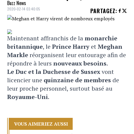
Buzz News
2020-02-14 03:40:05
PARTAGEZ
:
Maintenant affranchis de la
monarchie
britannique
, le
Prince Harry
et
Meghan
Markle
réorganisent leur entourage afin de
répondre à leurs
nouveaux besoins
.
Le Duc et la Duchesse d
e Sussex
vont
licencier une
quinzaine de membres
de
leur proche personnel, surtout basé au
Royaume-Uni
.
VOUS AIMERIEZ AUSSI