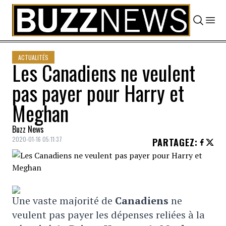
Skip to content
ACTUALITÉS
Les Canadiens ne veulent
pas payer pour Harry et
Meghan
Buzz News
2020-01-16 05:11:37
PARTAGEZ
:
Une vaste majorité de
Canadiens
ne
veulent pas payer les dépenses reliées à la