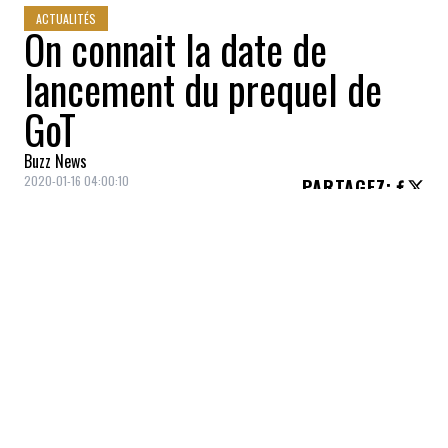
ACTUALITÉS
On connait la date de
lancement du prequel de
GoT
Buzz News
2020-01-16 04:00:10
PARTAGEZ
:
Le diffuseur
HBO
vient d'annoncer que le
prequel de la fort populaire série
Game of
Thrones
(GoT) amorcera sa carrière sur les
écrans en
2022
.
La nouvelle série fantastique appelée
House
of the Dragon
est déjà en chantier.
C'est le président de la programmation de