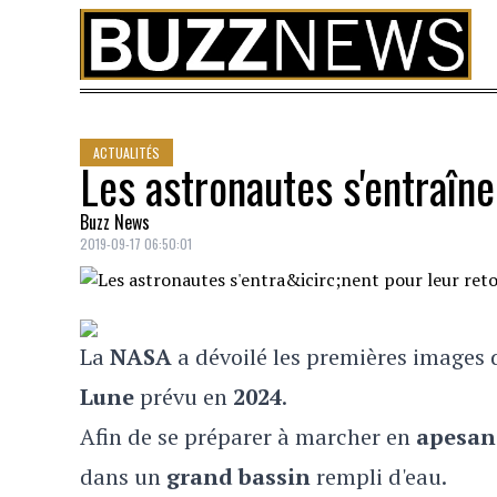
Skip to content
ACTUALITÉS
Les astronautes s'entraîne
Buzz News
2019-09-17 06:50:01
La
NASA
a dévoilé les premières images 
Lune
prévu en
2024
.
Afin de se préparer à marcher en
apesan
dans un
grand bassin
rempli d'eau.