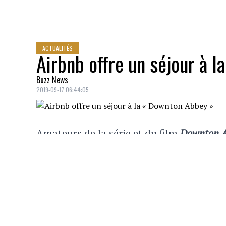
ACTUALITÉS
Airbnb offre un séjour à 
Buzz News
2019-09-17 06:44:05
Amateurs de la série et du film
Downton 
utilisé lors des tournages.
À compter du
1er octobre
, vous aurez l
Highclere
, situé dans la municipalité de
Londres.