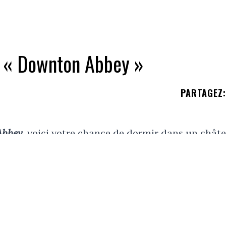
la « Downton Abbey »
PARTAGEZ
:
Abbey
, voici votre chance de dormir dans un chât
a chance de vous inscrire afin de séjourner au
châ
Newbury
dans le Berkshire, à 1h45 à l'ouest de