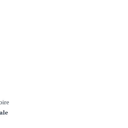
oire
ale