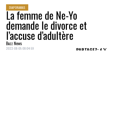
DIAPORAMAS
La femme de Ne-Yo
demande le divorce et
l’accuse d’adultère
Buzz News
2022-08-05 08:04:59
PARTAGEZ
:
La femme de Ne-Yo, Crystal Renay, a
demandé le divorce après six ans de
mariage, le 22 juillet, quelques jours
seulement après l'avoir accusé d'infidélité
avec plusieurs femmes différentes.