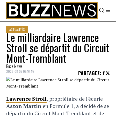
Skip to content
ACTUALITÉS
Le milliardaire Lawrence
Stroll se départit du Circuit
Mont-Tremblant
Buzz News
2022-08-05 08:16:45
PARTAGEZ
:
Lawrence Stroll
, propriétaire de l'écurie
Aston Martin
en Formule 1, a décidé de se
départir du Circuit Mont-Tremblant et de