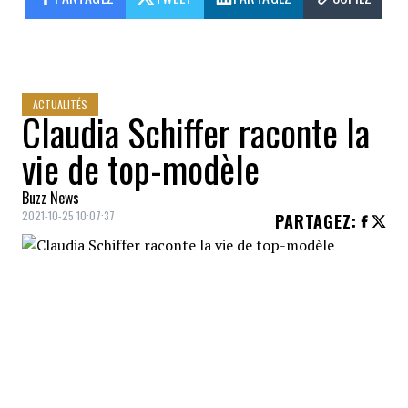
ACTUALITÉS
Claudia Schiffer raconte la
vie de top-modèle
Buzz News
2021-10-25 10:07:37
PARTAGEZ
:
Claudia Schiffer
est l'un des
mannequins
les plus célèbres
des dernières décennies.
Son parcours sera dévoilé dans un
musée
et un
livre
dans quelques mois.
Le vie de
Claudia Schiffer
a changé du