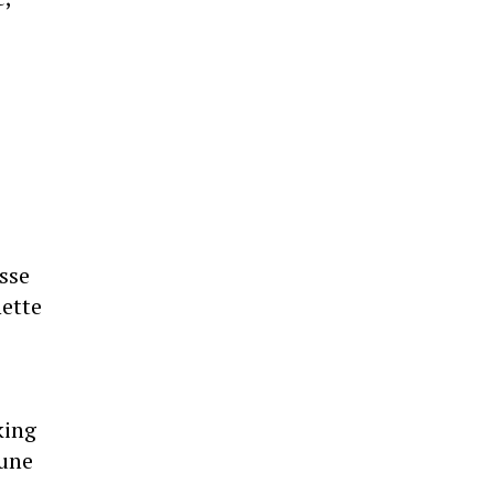
sse
nette
king
'une