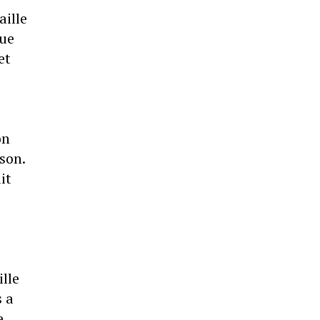
aille
que
et
on
son.
it
lle
s a
e,