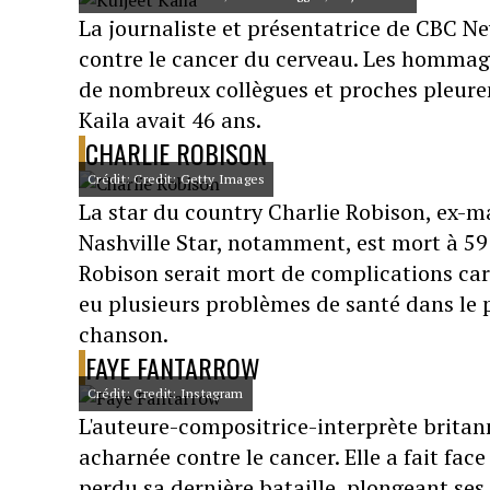
La journaliste et présentatrice de CBC Ne
contre le cancer du cerveau. Les hommage
de nombreux collègues et proches pleuren
Kaila avait 46 ans.
CHARLIE ROBISON
Crédit: Credit: Getty Images
La star du country Charlie Robison, ex-ma
Nashville Star, notamment, est mort à 59
Robison serait mort de complications card
eu plusieurs problèmes de santé dans le
chanson.
FAYE FANTARROW
Crédit: Credit: Instagram
L'auteure-compositrice-interprète britan
acharnée contre le cancer. Elle a fait fac
perdu sa dernière bataille, plongeant ses 