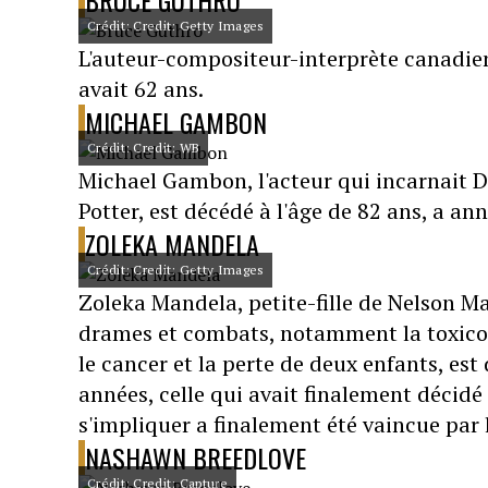
BRUCE GUTHRO
Crédit: Credit: Getty Images
L'auteur-compositeur-interprète canadien
avait 62 ans.
MICHAEL GAMBON
Crédit: Credit: WB
Michael Gambon, l'acteur qui incarnait D
Potter, est décédé à l'âge de 82 ans, a an
ZOLEKA MANDELA
Crédit: Credit: Getty Images
Zoleka Mandela, petite-fille de Nelson M
drames et combats, notamment la toxicoma
le cancer et la perte de deux enfants, es
années, celle qui avait finalement décidé 
s'impliquer a finalement été vaincue par l
NASHAWN BREEDLOVE
Crédit: Credit: Capture