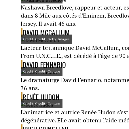
Nashawn Breedlove, rappeur et acteur, e
dans 8 Mile aux côtés d'Eminem, Breedlov
Jersey. Il avait 46 ans.
DAVID MCCALLUM
Crédit: Credit: Getty Images
L'acteur britannique David McCallum, co
From U.N.C.L.E., est décédé à l'âge de 90 
DAVID FENNARIO
Crédit: Credit: Capture
Le dramaturge David Fennario, notamment 
76 ans.
RENÉE HUDON
Crédit: Credit: Capture
L'animatrice et autrice Renée Hudon s'est 
dégénérative. Elle avait obtenu l'aide méd