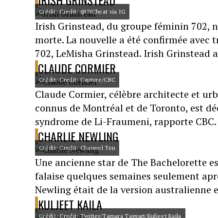
IRISH GRINSTEAD
Crédit: Credit: @702beat via IG
Irish Grinstead, du groupe féminin 702, 
morte. La nouvelle a été confirmée avec 
702, LeMisha Grinstead. Irish Grinstead a
CLAUDE CORMIER
Crédit: Credit: Capture/CBC
Claude Cormier, célèbre architecte et urb
connus de Montréal et de Toronto, est dé
syndrome de Li-Fraumeni, rapporte CBC.
CHARLIE NEWLING
Crédit: Credit: Channel Ten
Une ancienne star de The Bachelorette es
falaise quelques semaines seulement aprè
Newling était de la version australienne e
KULJEET KAILA
Crédit: Credit: Twitter/Tamara Taggart/Kuljeet Kaila