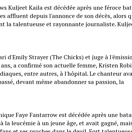
ws Kuljeet Kaila est décédée après une féroce bat
s affluent depuis l'annonce de son décès, alors 
t la talentueuse et rayonnante journaliste. Kulje
ri d'Emily Strayer (The Chicks) et juge à l'émissi
 ans, a confirmé son actuelle femme, Kristen Robi
iaques, entre autres, à l'hôpital. Le chanteur ava
 passé, devant même abandonner sa passion, la
nique Faye Fantarrow est décédée après une batai
e à la leucémie à un jeune âge, et avait gagné, mai
fans et ses proches dans le deuil. Fort talentueus