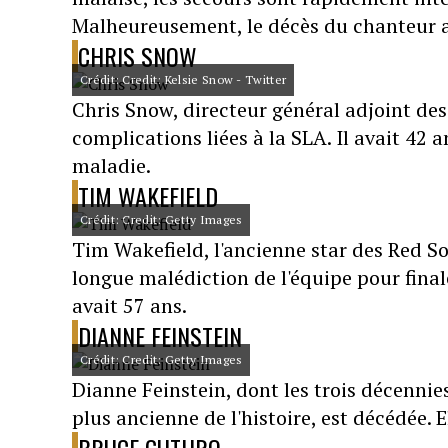
Malheureusement, le décès du chanteur a 
CHRIS SNOW
Crédit: Credit: Kelsie Snow - Twitter
Chris Snow, directeur général adjoint des
complications liées à la SLA. Il avait 42 
maladie.
TIM WAKEFIELD
Crédit: Credit: Getty Images
Tim Wakefield, l'ancienne star des Red S
longue malédiction de l'équipe pour final
avait 57 ans.
DIANNE FEINSTEIN
Crédit: Credit: Getty Images
Dianne Feinstein, dont les trois décennies
plus ancienne de l'histoire, est décédée. E