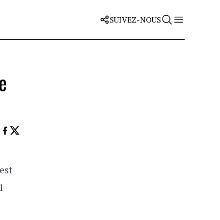
SUIVEZ-NOUS
e
est
1