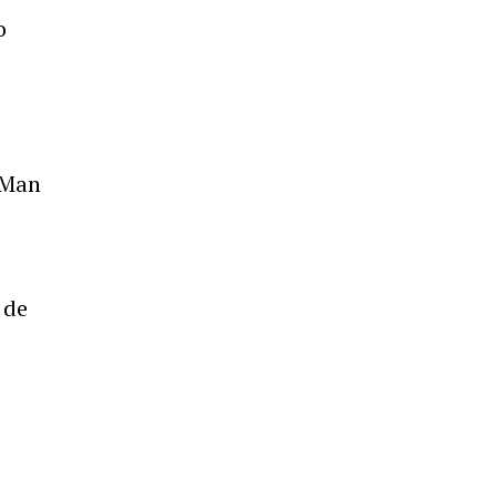
o
 Man
 de