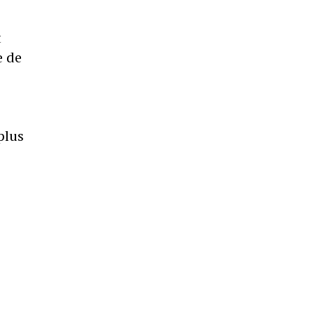
t
e de
plus