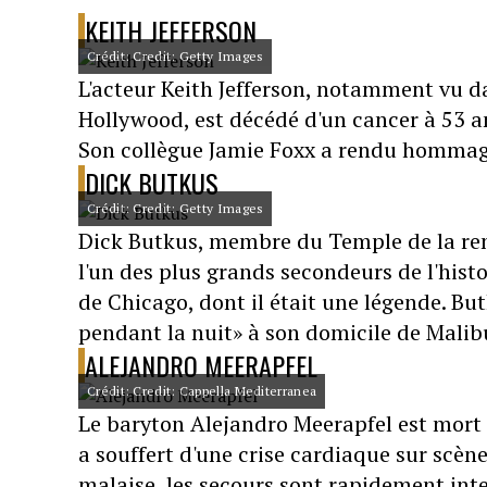
KEITH JEFFERSON
Crédit: Credit: Getty Images
L'acteur Keith Jefferson, notamment vu 
Hollywood, est décédé d'un cancer à 53 an
Son collègue Jamie Foxx a rendu hommage 
DICK BUTKUS
Crédit: Credit: Getty Images
Dick Butkus, membre du Temple de la r
l'un des plus grands secondeurs de l'histo
de Chicago, dont il était une légende. B
pendant la nuit» à son domicile de Malibu,
ALEJANDRO MEERAPFEL
Crédit: Credit: Cappella Mediterranea
Le baryton Alejandro Meerapfel est mort l
a souffert d'une crise cardiaque sur scèn
malaise, les secours sont rapidement inte