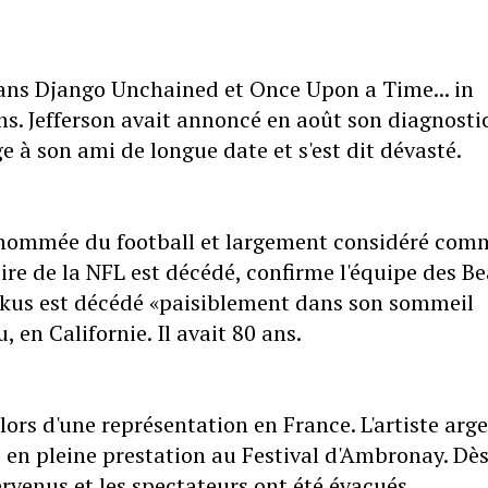
dans Django Unchained et Once Upon a Time... in
s. Jefferson avait annoncé en août son diagnostic
à son ami de longue date et s'est dit dévasté.
enommée du football et largement considéré com
ire de la NFL est décédé, confirme l'équipe des Be
utkus est décédé «paisiblement dans son sommeil
 en Californie. Il avait 80 ans.
ors d'une représentation en France. L'artiste arg
e en pleine prestation au Festival d'Ambronay. Dè
rvenus et les spectateurs ont été évacués.