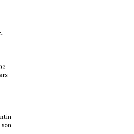
.
me
ars
entin
s son