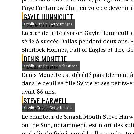
Faye Fantarrow était en voie de devenir un
GAYLE HUNNICUTT
Crédit: Credit: Getty Images
La star de la télévision Gayle Hunnicutt 
série à succès Dallas pendant deux ans. 
Sherlock Holmes, Fall of Eagles et The Gol
DENIS MONETTE
Crédit: Credit: TVA Publications
Denis Monette est décédé paisiblement à l
dans le deuil sa fille Sylvie et ses petits
avait 86 ans.
STEVE HARWELL
Crédit: Credit: Getty Images
Le chanteur de Smash Mouth Steve Harwell
on the Sun, notamment, est mort des suit
maladie du foie incurable. Il a combatt