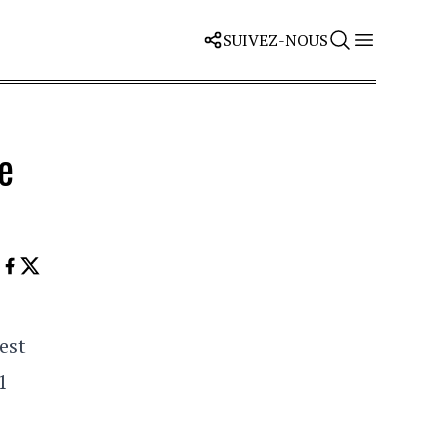
SUIVEZ-NOUS
e
est
1