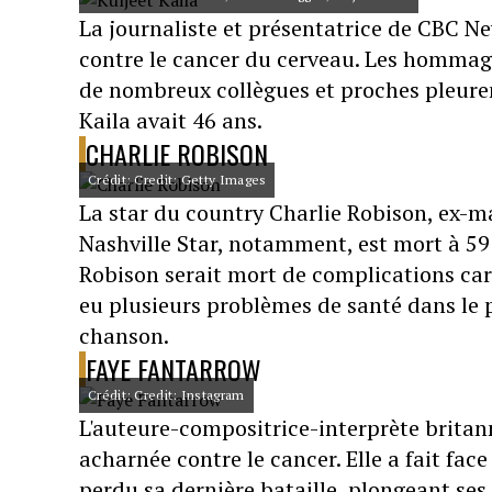
La journaliste et présentatrice de CBC Ne
contre le cancer du cerveau. Les hommage
de nombreux collègues et proches pleuren
Kaila avait 46 ans.
CHARLIE ROBISON
Crédit: Credit: Getty Images
La star du country Charlie Robison, ex-ma
Nashville Star, notamment, est mort à 59
Robison serait mort de complications card
eu plusieurs problèmes de santé dans le
chanson.
FAYE FANTARROW
Crédit: Credit: Instagram
L'auteure-compositrice-interprète britan
acharnée contre le cancer. Elle a fait fac
perdu sa dernière bataille, plongeant ses 