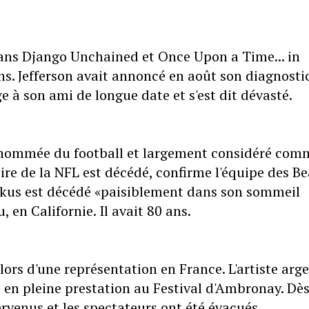
dans Django Unchained et Once Upon a Time... in
s. Jefferson avait annoncé en août son diagnostic
à son ami de longue date et s'est dit dévasté.
enommée du football et largement considéré com
ire de la NFL est décédé, confirme l'équipe des Be
utkus est décédé «paisiblement dans son sommeil
 en Californie. Il avait 80 ans.
ors d'une représentation en France. L'artiste arg
e en pleine prestation au Festival d'Ambronay. Dè
rvenus et les spectateurs ont été évacués.