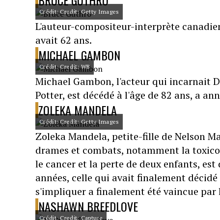
BRUCE GUTHRO
Crédit: Credit: Getty Images
L'auteur-compositeur-interprète canadien
avait 62 ans.
MICHAEL GAMBON
Crédit: Credit: WB
Michael Gambon, l'acteur qui incarnait D
Potter, est décédé à l'âge de 82 ans, a an
ZOLEKA MANDELA
Crédit: Credit: Getty Images
Zoleka Mandela, petite-fille de Nelson M
drames et combats, notamment la toxicoma
le cancer et la perte de deux enfants, es
années, celle qui avait finalement décidé 
s'impliquer a finalement été vaincue par l
NASHAWN BREEDLOVE
Crédit: Credit: Capture