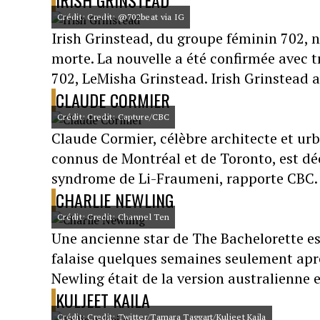
IRISH GRINSTEAD
Crédit: Credit: @702beat via IG
Irish Grinstead, du groupe féminin 702, 
morte. La nouvelle a été confirmée avec 
702, LeMisha Grinstead. Irish Grinstead a
CLAUDE CORMIER
Crédit: Credit: Capture/CBC
Claude Cormier, célèbre architecte et urb
connus de Montréal et de Toronto, est dé
syndrome de Li-Fraumeni, rapporte CBC.
CHARLIE NEWLING
Crédit: Credit: Channel Ten
Une ancienne star de The Bachelorette es
falaise quelques semaines seulement aprè
Newling était de la version australienne e
KULJEET KAILA
Crédit: Credit: Twitter/Tamara Taggart/Kuljeet Kaila