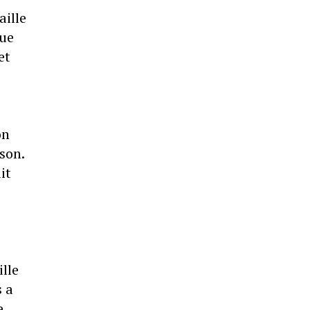
aille
que
et
on
son.
it
lle
s a
e,