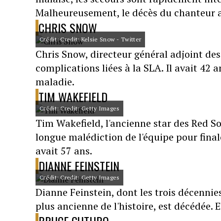
Malheureusement, le décès du chanteur a 
CHRIS SNOW
Crédit: Credit: Kelsie Snow - Twitter
Chris Snow, directeur général adjoint des
complications liées à la SLA. Il avait 42 
maladie.
TIM WAKEFIELD
Crédit: Credit: Getty Images
Tim Wakefield, l'ancienne star des Red S
longue malédiction de l'équipe pour final
avait 57 ans.
DIANNE FEINSTEIN
Crédit: Credit: Getty Images
Dianne Feinstein, dont les trois décennies
plus ancienne de l'histoire, est décédée. E