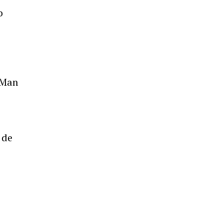
o
 Man
 de