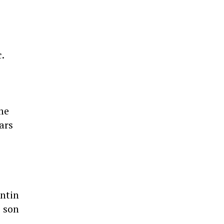
.
me
ars
entin
s son