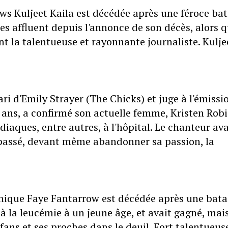
ws Kuljeet Kaila est décédée après une féroce bat
s affluent depuis l'annonce de son décès, alors 
t la talentueuse et rayonnante journaliste. Kulje
ri d'Emily Strayer (The Chicks) et juge à l'émissi
 ans, a confirmé son actuelle femme, Kristen Robi
iaques, entre autres, à l'hôpital. Le chanteur ava
 passé, devant même abandonner sa passion, la
nique Faye Fantarrow est décédée après une batai
e à la leucémie à un jeune âge, et avait gagné, mai
fans et ses proches dans le deuil. Fort talentueus