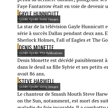
Faye Fantarrow était en voie de devenir un
GAYLE HUNNICUTT
Crédit: Credit: Getty Images
La star de la télévision Gayle Hunnicutt 
série à succès Dallas pendant deux ans. 
Sherlock Holmes, Fall of Eagles et The Gol
DENIS MONETTE
Crédit: Credit: TVA Publications
Denis Monette est décédé paisiblement à l
dans le deuil sa fille Sylvie et ses petits
avait 86 ans.
STEVE HARWELL
Crédit: Credit: Getty Images
Le chanteur de Smash Mouth Steve Harwell
on the Sun, notamment, est mort des suit
maladie du foie incurable. Il a combatt