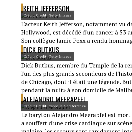
KEITH JEFFERSON
Crédit: Credit: Getty Images
L'acteur Keith Jefferson, notamment vu 
Hollywood, est décédé d'un cancer à 53 an
Son collègue Jamie Foxx a rendu hommage 
DICK BUTKUS
Crédit: Credit: Getty Images
Dick Butkus, membre du Temple de la r
l'un des plus grands secondeurs de l'histo
de Chicago, dont il était une légende. B
pendant la nuit» à son domicile de Malibu,
ALEJANDRO MEERAPFEL
Crédit: Credit: Cappella Mediterranea
Le baryton Alejandro Meerapfel est mort l
a souffert d'une crise cardiaque sur scèn
malaise, les secours sont rapidement inte