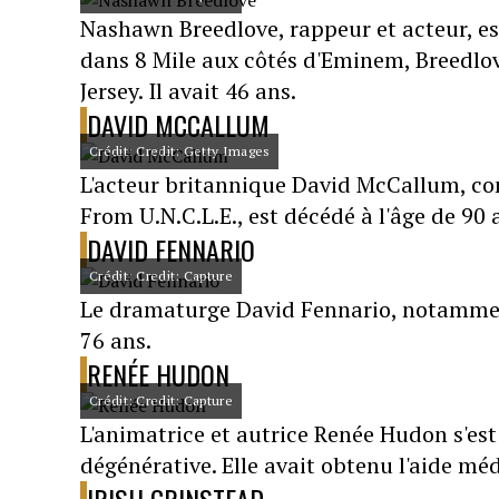
Nashawn Breedlove, rappeur et acteur, e
dans 8 Mile aux côtés d'Eminem, Breedlov
Jersey. Il avait 46 ans.
DAVID MCCALLUM
Crédit: Credit: Getty Images
L'acteur britannique David McCallum, co
From U.N.C.L.E., est décédé à l'âge de 90 
DAVID FENNARIO
Crédit: Credit: Capture
Le dramaturge David Fennario, notamment 
76 ans.
RENÉE HUDON
Crédit: Credit: Capture
L'animatrice et autrice Renée Hudon s'est 
dégénérative. Elle avait obtenu l'aide méd