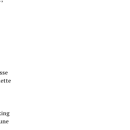
sse
nette
king
'une