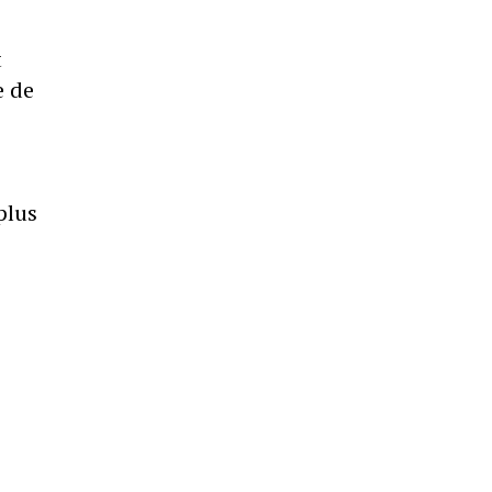
t
e de
plus