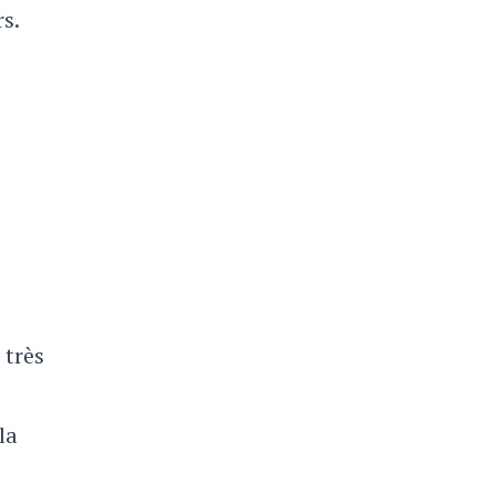
s.
 très
la