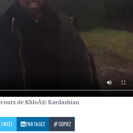
ecours de KhloÃ© Kardashian
TWEET
PARTAGEZ
COPIEZ