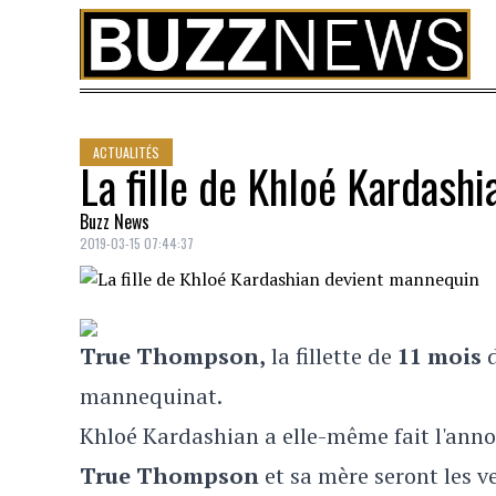
Skip to content
ACTUALITÉS
La fille de Khloé Kardash
Buzz News
2019-03-15 07:44:37
True Thompson,
la fillette de
11 mois
mannequinat.
Khloé Kardashian a elle-même fait l'anno
True Thompson
et sa mère seront les v