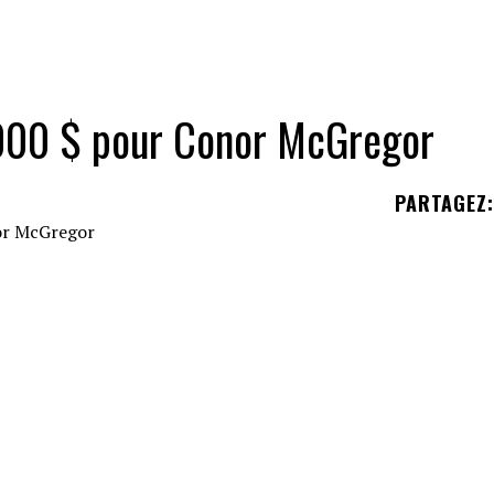
 000 $ pour Conor McGregor
PARTAGEZ
:
fait face à une nouvelle poursuite pour une saute
d'Angleterre, poursuit Conor McGregor pour
15 0
portable
.
nier, autour de 5h du matin. L'admirateur de la