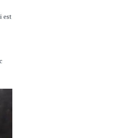
i est
c