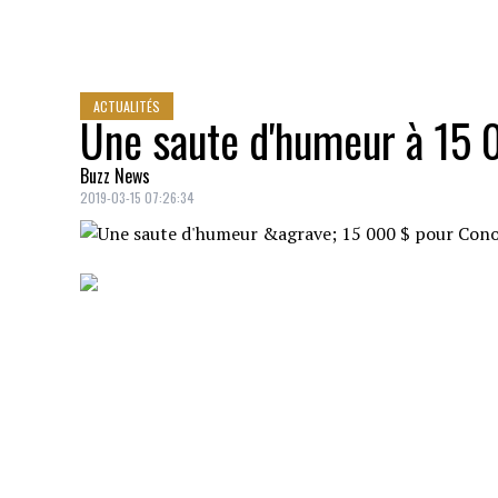
ACTUALITÉS
Une saute d'humeur à 15
Buzz News
2019-03-15 07:26:34
Le champion de l'
UFC Conor McGregor
d'humeur sans raison.
Ahmed Abdirzak
, un homme de 22 ans 
$
(US) pour avoir détruit son t
éléphone 
Les événements ce sont déroulés mardi de