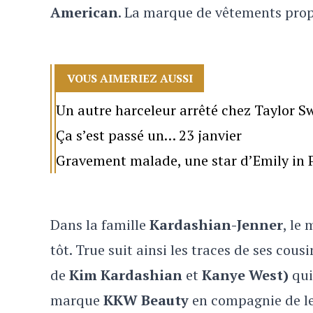
American
. La marque de vêtements propo
VOUS AIMERIEZ AUSSI
Un autre harceleur arrêté chez Taylor Sw
Ça s’est passé un… 23 janvier
Gravement malade, une star d’Emily in P
Dans la famille
Kardashian-Jenner
, le
tôt. True suit ainsi les traces de ses cous
de
Kim Kardashian
et
Kanye West)
qui
marque
KKW Beauty
en compagnie de l