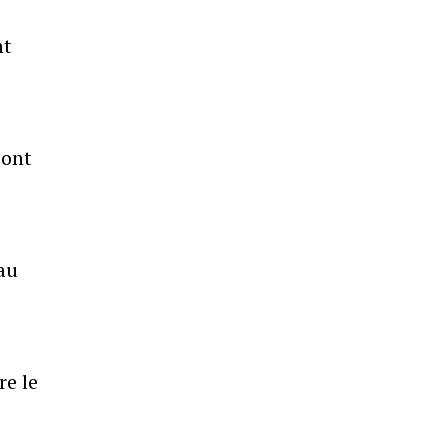
nt
sont
 au
re le