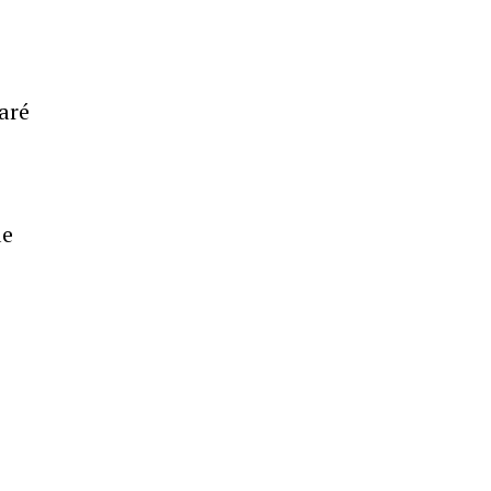
aré
de