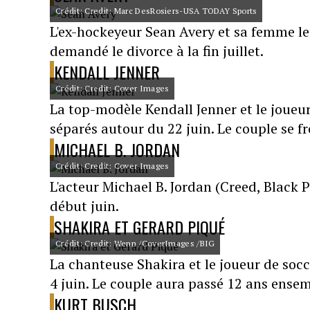
Crédit: Credit: Marc DesRosiers-USA TODAY Sports
L'ex-hockeyeur Sean Avery et sa femme l
demandé le divorce à la fin juillet.
KENDALL JENNER
Crédit: Credit: Cover Images
La top-modèle Kendall Jenner et le joueu
séparés autour du 22 juin. Le couple se f
MICHAEL B. JORDAN
Crédit: Credit: Cover Images
L'acteur Michael B. Jordan (Creed, Black 
début juin.
SHAKIRA ET GERARD PIQUÉ
Crédit: Credit: Wenn /CoverImages /BIG
La chanteuse Shakira et le joueur de soc
4 juin. Le couple aura passé 12 ans ensem
KURT BUSCH