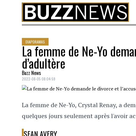
Skip to content
DIAPORAMAS
La femme de Ne-Yo demand
d’adultère
Buzz News
2022-08-05 08:04:59
La femme de Ne-Yo, Crystal Renay, a deman
quelques jours seulement après l'avoir ac
SEAN AVERY