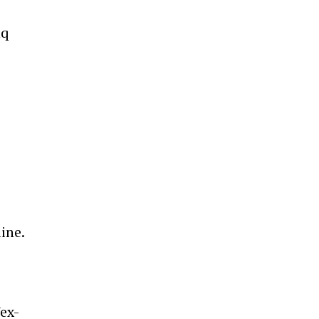
nq
ine.
'ex-