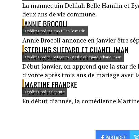
La mannequin Delilah Belle Hamlin et Eya
deux ans de vie commune.
ANNIE BROCOLI
Crédit: Credit: Deux filles le matin
Annie Brocoli annonce en janvier être sép
STERLING SHEPARD ET CHANEL IMAN
Crédit: Credit: Instagram /sterlingshepard /chaneliman
Début janvier, on apprend que la star de
divorce après trois ans de mariage avec
MARTINE FRANCKE
Crédit: Credit: Capture
En début d’année, la comédienne Martine 
PARTAGEZ