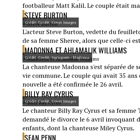
footballeur Matt Kalil. Le couple était m
STEVE BURTON
Crédit: Credit: Cover Images
L'acteur Steve Burton, vedette du feuille
de sa femme Sheree, alors que celle-ci e
MADONNA ET AHLAMALIK WILLIAMS
Crédit: Credit: Instagram - Madonna
La chanteuse Madonna s'est séparée de so
vie commune. Le couple qui avait 35 ans d
nouvelle a été confirmée le 26 avril.
BILLY RAY CYRUS
Crédit: Credit: Cover Images
Le chanteur Billy Ray Cyrus et sa femme T
demandé le divorce le 6 avril invoquant de
enfants, dont la chanteuse Miley Cyrus.
SEAN PENN