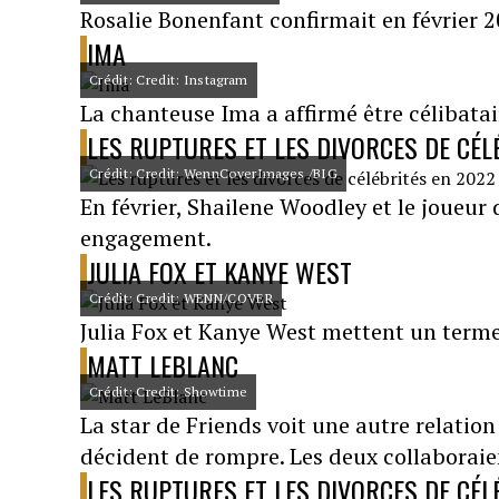
Rosalie Bonenfant confirmait en février 2
IMA
Crédit: Credit: Instagram
La chanteuse Ima a affirmé être célibatai
LES RUPTURES ET LES DIVORCES DE CÉL
Crédit: Credit: WennCoverImages /BIG
En février, Shailene Woodley et le joueu
engagement.
JULIA FOX ET KANYE WEST
Crédit: Credit: WENN/COVER
Julia Fox et Kanye West mettent un terme à 
MATT LEBLANC
Crédit: Credit: Showtime
La star de Friends voit une autre relation
décident de rompre. Les deux collaboraie
LES RUPTURES ET LES DIVORCES DE CÉL