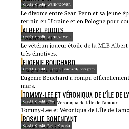
Crédit: Credit: WENN/COVER
Le divorce entre Sean Penn et sa jeune épo
terrain en Ukraine et en Pologne pour couv
ALBERT PUJOLS
Crédit: Credit: WENN/COVER
Le vétéran joueur étoile de la MLB Alber
très émotives.
EUGENIE BOUCHARD
Crédit: Credit: Eugenie Bouchard/Instagram
Eugenie Bouchard a rompu officiellement
mars.
TOMMY-LEE ET VÉRONIQUA DE L'ÎLE DE L
Crédit: Credit: TVA
Tommy-Lee et Véroniqua de L'Île de l'amo
ROSALIE BONENFANT
Crédit: Credit: Radio-Canada