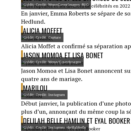
Crédit: Credit: WennCoverImages /BIG
En janvier, Emma Roberts se sépare de so
Hedlund.
ALICIA MOFFET
Crédit: Credit: Capture
Alicia Moffet a confirmé sa séparation ap
JASON MOMOA ET LISA BONET
Crédit: Credit: Wenn/CoverImages
Jason Momoa et Lisa Bonet annoncent sur 
quatre ans de mariage.
MARILOU
Crédit: Credit: Instagram
Début janvier, la publication d’une phot
plus d’un, annonçant du même coup la sé
DELILAH BELLE HAMLIN ET EYAL BOOKER
Crédit: Credit: Instagram /delilahbelle