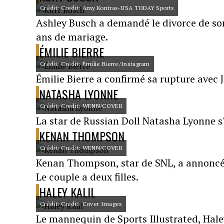
Crédit: Credit: Amy Kontras-USA TODAY Sports
Ashley Busch a demandé le divorce de so
ans de mariage.
ÉMILIE BIERRE
Crédit: Credit: Émilie Bierre/Instagram
Émilie Bierre a confirmé sa rupture avec J
NATASHA LYONNE
Crédit: Credit: WENN/COVER
La star de Russian Doll Natasha Lyonne s
KENAN THOMPSON
Crédit: Credit: WENN/COVER
Kenan Thompson, star de SNL, a annoncé 
Le couple a deux filles.
HALEY KALIL
Crédit: Credit: Cover Images
Le mannequin de Sports Illustrated, Haley