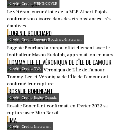
Crédit: Credit: WENN/COVER
Le vétéran joueur étoile de la MLB Albert Pujols
confirme son divorce dans des circonstances très
émotives.
EUGENIE BOUCHARD
Crédit: Credit: Eugenie Bouchard/Instagram
Eugenie Bouchard a rompu officiellement avec le
footballeur Mason Rudolph, apprenait-on en mars.
TOMMY-LEE ET VÉRONIQUA DE L'ÎLE DE L'AMOUR
Crédit: Credit: TVA
Tommy-Lee et Véroniqua de L'Île de l'amour ont
confirmé leur rupture.
ROSALIE BONENFANT
Crédit: Credit: Radio-Canada
Rosalie Bonenfant confirmait en février 2022 sa
rupture avec Miro Berzil.
IMA
Crédit: Credit: Instagram