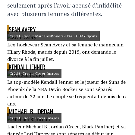
seulement après l'avoir accusé d'infidélité
avec plusieurs femmes différentes.
SEAN AVERY
Crédit: Credit: Marc DesRosiers-USA TODAY Sports
L'ex-hockeyeur Sean Avery et sa femme le mannequin
Hilary Rhoda, mariés depuis 2015, ont demandé le
divorce à la fin juillet.
KENDALL JENNER
Crédit: Credit: Cover Images
La top-modèle Kendall Jenner et le joueur des Suns de
Phoenix de la NBA Devin Booker se sont séparés
autour du 22 juin. Le couple se fréquentait depuis deux
ans.
MICHAEL B. JORDAN
Crédit: Credit: Cover Images
L'acteur Michael B. Jordan (Creed, Black Panther) et sa
fiancée Lori Harvey se sont séparés au début juin.