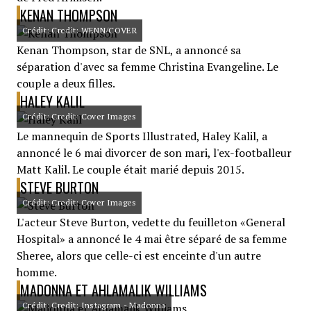
KENAN THOMPSON
Crédit: Credit: WENN/COVER
Kenan Thompson, star de SNL, a annoncé sa
séparation d'avec sa femme Christina Evangeline. Le
couple a deux filles.
HALEY KALIL
Crédit: Credit: Cover Images
Le mannequin de Sports Illustrated, Haley Kalil, a
annoncé le 6 mai divorcer de son mari, l'ex-footballeur
Matt Kalil. Le couple était marié depuis 2015.
STEVE BURTON
Crédit: Credit: Cover Images
L'acteur Steve Burton, vedette du feuilleton «General
Hospital» a annoncé le 4 mai être séparé de sa femme
Sheree, alors que celle-ci est enceinte d'un autre
homme.
MADONNA ET AHLAMALIK WILLIAMS
Crédit: Credit: Instagram - Madonna