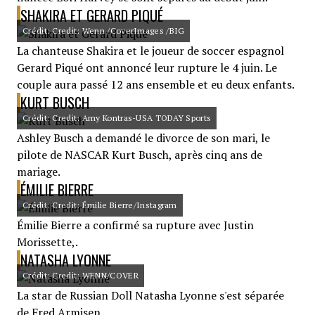
SHAKIRA ET GERARD PIQUÉ
Crédit: Credit: Wenn /CoverImages /BIG
La chanteuse Shakira et le joueur de soccer espagnol
Gerard Piqué ont annoncé leur rupture le 4 juin. Le
couple aura passé 12 ans ensemble et eu deux enfants.
KURT BUSCH
Crédit: Credit: Amy Kontras-USA TODAY Sports
Ashley Busch a demandé le divorce de son mari, le
pilote de NASCAR Kurt Busch, après cinq ans de
mariage.
ÉMILIE BIERRE
Crédit: Credit: Émilie Bierre/Instagram
Émilie Bierre a confirmé sa rupture avec Justin
Morissette,.
NATASHA LYONNE
Crédit: Credit: WENN/COVER
La star de Russian Doll Natasha Lyonne s'est séparée
de Fred Armisen.