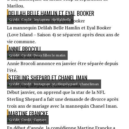
Marilou.
DELILAH BELLE HAMLIN ET EYAL BOOKER
Crédit: Credit: Instagram /delilahbelle
La mannequin Delilah Belle Hamlin et Eyal Booker
(Love Island – Saison 4) se séparent après deux ans de
vie commune.
ANNIE BROCOLI
Crédit: Credit: Deux filles le matin
Annie Brocoli annonce en janvier être séparée depuis
l’été.
STERLING SHEPARD ET CHANEL IMAN
Crédit: Credit: Instagram /sterlingshepard /chaneliman
Début janvier, on apprend que la star de la NFL
Sterling Shepard a fait une demande de divorce après
trois ans de mariage avec la mannequin Chanel Iman.
MARTINE FRANCKE
Crédit: Credit: Capture
En début d’année, la comédienne Martine Francke a